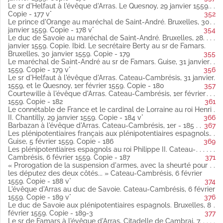
Groenendale, jour de S. André 1558 latin
Le sr d'Helfaut à l'évêque d'Arras. Le Quesnoy, 29 janvier 1559.
Copie (Publié par Weiss).
Copie - 177 v°
352
Fol. 137 Le duc de Savoie à l'évêque d'Arras. Bruxelles, jour de
Le prince d'Orange au maréchal de Saint-André. Bruxelles, 30
S. André 1558 espagnol
janvier 1559. Copie - 178 v°
354
Copie. (Anal. publiée par Weiss).
Le duc de Savoie au maréchal de Saint-André. Bruxelles, 28
Fol. 138 Premier projet de prorogation de la suspension
janvier 1559. Copie. Ibid. Le secrétaire Berty au sr de Famars.
d'armes rejeté par les Français. Cercamp, 30 novembre 1558
Bruxelles, 30 janvier 1559. Copie - 179
355
latin
Le maréchal de Saint-André au sr de Famars. Guise, 31 janvier
Copie.
1559. Copie - 179 v°
356
Fol. 139 Projet de la prorogation de la suspension d'armes
Le sr d'Helfaut à l'évêque d'Arras. Cateau-Cambrésis, 31 janvier
suivant laquelle ont été congédiés les plénipotentiaires.
1559, et le Quesnoy, 1er février 1559. Copie - 180
357
Cercamp, 1er décembre 1558 latin
Courtewille à l'évêque d'Arras. Cateau-Cambrésis, 1er février
Copie.
1559. Copie - 182
361
Fol. 140 vo L'évêque d'Arras au duc de Savoie. Arras, 2
Le connétable de France et le cardinal de Lorraine au roi Henri
décembre 1558 latin
II. Chantilly, 29 janvier 1559. Copie - 184 v°
366
Copie (Publié par Weiss).
Barbazan à l'évêque d'Arras. Cateau-Cambrésis, 1er - 185
367
Fol. 145 vo « Mémoire donné au sr de Warluzel par les srs
Les plénipotentiaires français aux plénipotentiaires espagnols.
plénipotentiaires pour ce qu'il devra dire au maréchal de Saint-
Guise, 5 février 1559. Copie - 186
369
André » latin
Les plénipotentiaires espagnols au roi Philippe II. Cateau-
Copie.
Cambrésis, 6 février 1559. Copie - 187
371
Fol. 146 « Forme de l'assurance qui se devra prendre du
« Prorogation de la suspension d'armes, avec la sheurté pour
maréchal de Saint-André » latin
les députez des deux côtés... » Cateau-Cambrésis, 6 février
Copie.
1559. Copie - 188 v°
374
Fol. 146 vo Lettre de créance sur le sr de Warluzel, adressée au
L'évêque d'Arras au duc de Savoie. Cateau-Cambrésis, 6 février
maréchal de Saint-André. Arras, 2 décembre 1558 latin
1559. Copie - 189 v°
376
Copie.
Le duc de Savoie aux plénipotentiaires espagnols. Bruxelles, 8
Fol. 147 Le sr de Warluzel aux plénipotentiaires espagnols.
février 1559. Copie - 189-3
377
Abbaye du Mont-Saint-Eloi, 5 décembre 1558 espagnol
Le sr de Famars à l'évêque d'Arras, Citadelle de Cambrai, 7