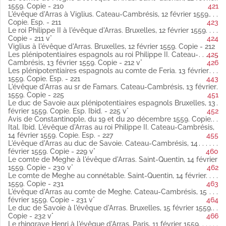
Copie.
1559. Copie - 210
421
Fol. 152 bis Le sr d'Helfaut au roi Philippe II. Cateau-Cambrésis,
L'évêque d'Arras à Viglius. Cateau-Cambrésis, 12 février 1559.
12 janvier 1559 latin
Copie. Esp. - 211
423
(Publié par Weiss).
Le roi Philippe II à l'évêque d'Arras. Bruxelles, 12 février 1559.
Fol. 153 Le roi Philippe II au sr d'Helfaut. 13 janvier 1559 latin
Copie - 211 v°
424
Copie (Publié par Weiss).
Viglius à l'évêque d'Arras. Bruxelles, 12 février 1559. Copie - 212
Fol. 153 vo Les plénipotentiaires français à la duchesse
Les plénipotentiaires espagnols au roi Philippe II. Cateau-
425
douairière de Lorraine et de Milan. Paris, 17 janvier 1559 latin
Cambrésis, 13 février 1559. Copie - 212 v°
426
Copie (Publié par Weiss).
Les plénipotentiaires espagnols au comte de Feria. 13 février
Fol. 154 vo Le connétable de Montmorency au sr de Famars,
1559. Copie. Esp. - 221
443
gouverneur de Cambrai. Paris, 17 janvier 1559 latin
L'évêque d'Arras au sr de Famars. Cateau-Cambrésis, 13 février
Copie.
1559. Copie - 225
451
Fol. 155 Le capitaine de la citadelle de Cambrai au duc de
Le duc de Savoie aux plénipotentiaires espagnols Bruxelles, 13
Savoie. Cambrai, 18 janvier 1559 latin
février 1559. Copie. Esp. Ibid. - 225 v°
452
Copie (Publié par Weiss).
Avis de Constantinople, du 19 et du 20 décembre 1559. Copie.
Fol. 155 vo Le duc de Savoie au sr de Famars. Bruxelles, 20
Ital. Ibid. L'évêque d'Arras au roi Philippe II. Cateau-Cambrésis,
janvier 1559 latin
14 février 1559. Copie. Esp. - 227
455
Copie.
L'évêque d'Arras au duc de Savoie. Cateau-Cambrésis, 14
Fol. 156 Le duc de Savoie aux srs d'Helfaut et Barbazan.
février 1559. Copie - 229 v°
460
Bruxelles, 20 janvier 1559 latin
Le comte de Meghe à l'évêque d'Arras. Saint-Quentin, 14 février
Copie (Publié par Weiss).
1559. Copie - 230 v°
462
Fol. 156 vo La duchesse de Lorraine au cardinal de Lorraine et
Le comte de Meghe au connétable. Saint-Quentin, 14 février
au connétable. Bruxelles, 20 janvier 1559 latin
1559. Copie - 231
463
Copie (Publié par Weiss).
L'évêque d'Arras au comte de Meghe. Cateau-Cambrésis, 15
Fol. 157 Nouvelle prorogation de la trêve. Bruxelles, 20 janvier
février 1559. Copie - 231 v°
464
1559 latin
Le duc de Savoie à l'évêque d'Arras. Bruxelles, 15 février 1559.
Copie.
Copie - 232 v°
466
Fol. 158 Josse de Courtewille à l'évêque d'Arras. Haulx, 21
Le rhingrave Henri à l'évêque d'Arras. Paris, 11 février 1559.