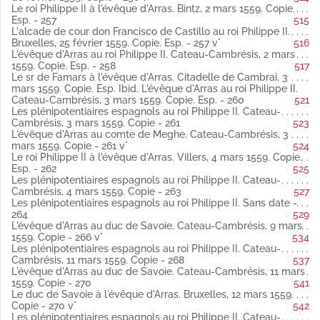
Le roi Philippe II à l'évêque d'Arras. Bintz, 2 mars 1559. Copie.
février 1559 latin
Esp. - 257
515
Copie (Publié par Weiss).
L'alcade de cour don Francisco de Castillo au roi Philippe II.
Fol. 184 vo Le connétable de France et le cardinal de Lorraine
Bruxelles, 25 février 1559. Copie. Esp. - 257 v°
516
au roi Henri II. Chantilly, 29 janvier 1559 latin
L'évêque d'Arras au roi Philippe II. Cateau-Cambrésis, 2 mars
Copie.
1559. Copie. Esp. - 258
517
Fol. 185 Barbazan à l'évêque d'Arras. Cateau-Cambrésis, 1er
Le sr de Famars à l'évêque d'Arras. Citadelle de Cambrai, 3
février 1559 latin
mars 1559. Copie. Esp. Ibid. L'évêque d'Arras au roi Philippe II.
Copie.
Cateau-Cambrésis, 3 mars 1559. Copie. Esp. - 260
521
r
Ibid.
Le s
d'Helfaut à l'évêque d'Arras. Le Quesnoy, 3 février
Les plénipotentiaires espagnols au roi Philippe II. Cateau-
1559.
Cambrésis, 3 mars 1559. Copie - 261
523
Copie.
L'évêque d'Arras au comte de Meghe. Cateau-Cambrésis, 3
Fol. 186 Les plénipotentiaires français aux plénipotentiaires
mars 1559. Copie - 261 v°
524
espagnols. Guise, 5 février 1559 latin
Le roi Philippe II à l'évêque d'Arras. Villers, 4 mars 1559. Copie.
Copie (Publié par Weiss).
Esp. - 262
525
Fol. 187 Les plénipotentiaires espagnols au roi Philippe II.
Les plénipotentiaires espagnols au roi Philippe II. Cateau-
Cateau-Cambrésis, 6 février 1559 latin
Cambrésis, 4 mars 1559. Copie - 263
527
Copie (Publié par Weiss).
Les plénipotentiaires espagnols au roi Philippe II. Sans date -
Fol. 188 vo « Prorogation de la suspension d'armes, avec la
264
529
sheurté pour les députez des deux côtés... » Cateau-
L'évêque d'Arras au duc de Savoie. Cateau-Cambrésis, 9 mars
Cambrésis, 6 février 1559 latin
1559. Copie - 266 v°
534
Copie.
Les plénipotentiaires espagnols au roi Philippe II. Cateau-
Fol. 189 vo L'évêque d'Arras au duc de Savoie. Cateau-
Cambrésis, 11 mars 1559. Copie - 268
537
Cambrésis, 6 février 1559 latin
L'évêque d'Arras au duc de Savoie. Cateau-Cambrésis, 11 mars
Copie.
1559. Copie - 270
541
Fol. 189 bis Le duc de Savoie aux plénipotentiaires espagnols.
Le duc de Savoie à l'évêque d'Arras. Bruxelles, 12 mars 1559.
Bruxelles, 8 février 1559 latin
Copie - 270 v°
542
Copie.
Les plénipotentiaires espagnols au roi Philippe II. Cateau-