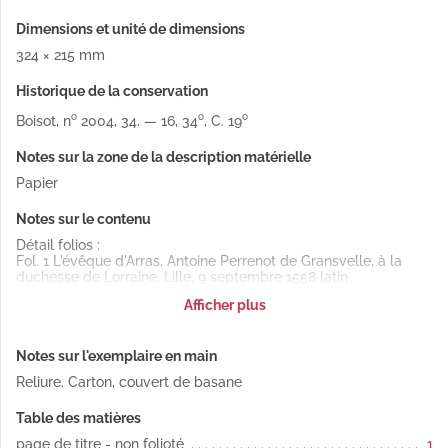
Dimensions et unité de dimensions
324 × 215 mm
Historique de la conservation
o
o
o
Boisot, n
2004, 34. — 16, 34
, C. 19
Notes sur la zone de la description matérielle
Papier
Notes sur le contenu
Détail folios :
Fol. 1 L'évêque d'Arras, Antoine Perrenot de Gransvelle, à la
duchesse de Lorraine. Lille, 9 septembre 1558 latin
Copie (Publié par Weiss).
Afficher plus
Fol. 1 vo Le même au duc de Savoie. Lille, 9 septembre 1558
latin
Copie (Publié par Weiss).
Notes sur l'exemplaire en main
Fol. 2 Le même au roi d'Angleterre. Lille, 9 septembre 1558 latin
Copie.
Reliure. Carton, couvert de basane
Fol. 2 vo Le même au commis Bolongne. Lille, 10 septembre
1558 latin
Table des matières
Copie.
Fol. 3 Le maréchal de Saint-André au cardinal de Lorraine. Lille,
page de titre - non folioté
1