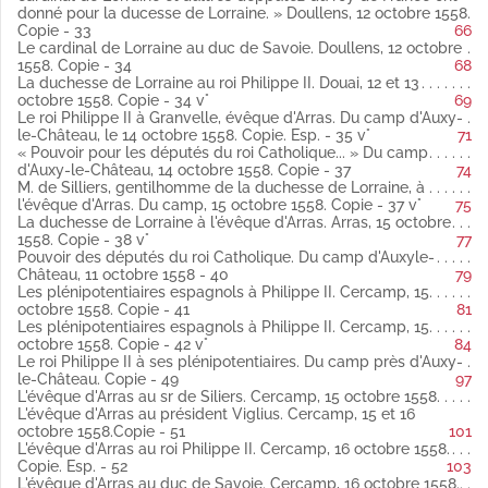
(Publié par Weiss).
donné pour la ducesse de Lorraine. » Doullens, 12 octobre 1558.
Fol. 26 vo Le roi Philippe II à ses plénipotentiaires. Camp « lez
Copie - 33
66
Authy », 16 septembre 1558 latin
Le cardinal de Lorraine au duc de Savoie. Doullens, 12 octobre
Copie (Publié par Weiss).
1558. Copie - 34
68
Fol. 27 Le duc de Savoie à Granvelle. Du camp, 16 septembre
La duchesse de Lorraine au roi Philippe II. Douai, 12 et 13
1558 latin
octobre 1558. Copie - 34 v°
69
Copie.
Le roi Philippe II à Granvelle, évêque d'Arras. Du camp d'Auxy-
Fol. 27 vo Les plénipotentiaires espagnols au roi Philippe II.
le-Château, le 14 octobre 1558. Copie. Esp. - 35 v°
71
Lille, 18 septembre 1558 latin
« Pouvoir pour les députés du roi Catholique... » Du camp
Copie (Publié par Weiss).
d'Auxy-le-Château, 14 octobre 1558. Copie - 37
74
Fol. 32 vo Granvelle au duc de Savoie. Lille, 18 septembre 1558
M. de Silliers, gentilhomme de la duchesse de Lorraine, à
latin
l'évêque d'Arras. Du camp, 15 octobre 1558. Copie - 37 v°
75
Copie (fragment.)
La duchesse de Lorraine à l'évêque d'Arras. Arras, 15 octobre
(Lacune du 18 septembre au 12 octobre 1558).
1558. Copie - 38 v°
77
Fol. 33 Fragment d'une lettre du cardinal de Lorraine au duc de
Pouvoir des députés du roi Catholique. Du camp d'Auxyle-
Savoie. Doullens, 12 octobre 1558 latin
Château, 11 octobre 1558 - 40
79
Copie.
Les plénipotentiaires espagnols à Philippe II. Cercamp, 15
Fol. 33 « La seurté que le cardinal de Lorraine et aultres
octobre 1558. Copie - 41
81
depputez du roy de France ont donné pour la ducesse de
Les plénipotentiaires espagnols à Philippe II. Cercamp, 15
Lorraine. » Doullens, 12 octobre 1558 latin
octobre 1558. Copie - 42 v°
84
Copie.
Le roi Philippe II à ses plénipotentiaires. Du camp près d'Auxy-
Fol. 34 Le cardinal de Lorraine au duc de Savoie. Doullens, 12
le-Château. Copie - 49
97
octobre 1558 latin
L'évêque d'Arras au sr de Siliers. Cercamp, 15 octobre 1558.
Copie.
L'évêque d'Arras au président Viglius. Cercamp, 15 et 16
Fol. 34 vo et 35 La duchesse de Lorraine au roi Philippe II.
octobre 1558.Copie - 51
101
Douai, 12 et 13 octobre 1558 latin
L'évêque d'Arras au roi Philippe II. Cercamp, 16 octobre 1558.
Copie (Publié par Weiss).
Copie. Esp. - 52
103
Fol. 35 vo Le roi Philippe II à Granvelle, évêque d'Arras
L'évêque d'Arras au duc de Savoie. Cercamp, 16 octobre 1558.