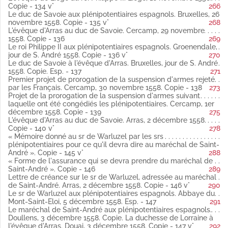
Boubert, 20 octobre 1558 latin
Copie - 134 v°
266
Copie (Publié par Weiss).
Le duc de Savoie aux plénipotentiaires espagnols. Bruxelles, 26
Fol. 78 et 79 L'évêque d'Arras au roi Philippe II. Cercamp, 22
novembre 1558. Copie - 135 v°
268
octobre 1558 espagnol
L'évêque d'Arras au duc de Savoie. Cercamp, 29 novembre
Copie
1558. Copie - 136
269
(Publié par Weiss).
Le roi Philippe II aux plénipotentiaires espagnols. Groenendale,
Fol. 80 Le roi Philippe II à l'évêque d'Arras. Fleys, 22 octobre
jour de S. André 1558. Copie - 136 v°
270
1558 espagnol
Le duc de Savoie à l'évêque d'Arras. Bruxelles, jour de S. André
Copie.
1558. Copie. Esp. - 137
271
Fol. 82 Les plénipotentiaires espagnols au roi Philippe II.
Premier projet de prorogation de la suspension d'armes rejeté
Cercamp, 23 octobre 1558 latin
par les Français. Cercamp, 30 novembre 1558. Copie - 138
273
Copie (Publié par Weiss).
Projet de la prorogation de la suspension d'armes suivant
Fol. 84 L'évêque d'Arras au duc de Savoie. Cercamp, 23 octobre
laquelle ont été congédiés les plénipotentiaires. Cercamp, 1er
1558 latin
décembre 1558. Copie - 139
275
Copie.
L'évêque d'Arras au duc de Savoie. Arras, 2 décembre 1558.
Fol. 84 vo Le roi Philippe II à l'évêque d'Arras. « Bruhon », 24
Copie - 140 v°
278
octobre 1558 espagnol
« Mémoire donné au sr de Warluzel par les srs
Copie.
plénipotentiaires pour ce qu'il devra dire au maréchal de Saint-
Fol. 85 vo L'évêque d'Arras au roi Philippe II. 25 octobre 1558
André ». Copie - 145 v°
288
espagnol
« Forme de l'assurance qui se devra prendre du maréchal de
Copie incomplète
Saint-André ». Copie - 146
289
(Analyse par Weiss).
Lettre de créance sur le sr de Warluzel, adressée au maréchal
Fol. 86 Les plénipotentiaires espagnols au roi Philippe II.
de Saint-André. Arras, 2 décembre 1558. Copie - 146 v°
290
Cercamp, 24 octobre 1558 latin
Le sr de Warluzel aux plénipotentiaires espagnols. Abbaye du
Copie (Publié par Weiss). (Le commencement manque).
Mont-Saint-Eloi, 5 décembre 1558. Esp. - 147
291
Fol. 89 et 92 Les mêmes au même. Cercamp, 25, 26 et 27
Le maréchal de Saint-André aux plénipotentiaires espagnols.
octobre 1558 latin
Doullens, 3 décembre 1558. Copie. La duchesse de Lorraine à
Copies (Publié par Weiss)
l'évêque d'Arras. Douai, 3 décembre 1558. Copie - 147 v°
292