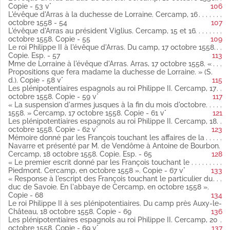
espagnol
Copie - 53 v°
106
Du camp d'Auxy-le-Château, le 14 octobre 1558.
L'évêque d'Arras à la duchesse de Lorraine. Cercamp, 16
Copie.
octobre 1558 - 54
107
Fol. 37 « Pouvoir pour les députés du roi Catholique... » Du
L'évêque d'Arras au président Viglius. Cercamp, 15 et 16
camp d'Auxy-le-Château, 14 octobre 1558 latin
octobre 1558. Copie - 55
109
Copie.
Le roi Philippe II à l'évêque d'Arras. Du camp, 17 octobre 1558.
Fol. 37 vo M. de Silliers, gentilhomme de la duchesse de
Copie. Esp. - 57
113
Lorraine, à l'évêque d'Arras. Du camp, 15 octobre 1558 latin
Mme de Lorraine à l'évêque d'Arras. Arras, 17 octobre 1558. «
Copie (Publié par Weiss).
Propositions que fera madame la duchesse de Lorraine. » (S.
Fol. 38 vo La duchesse de Lorraine à l'évêque d'Arras. Arras, 15
d.). Copie - 58 v°
115
octobre 1558 latin
Les plénipotentiaires espagnols au roi Philippe II. Cercamp, 17
Copie (Publié par Weiss).
octobre 1558. Copie - 59 v°
117
Fol. 40 Pouvoir des députés du roi Catholique. Du camp
« La suspension d'armes jusques à la fin du mois d'octobre
d'Auxyle-Château, 11 octobre 1558 latin
1558. » Cercamp, 17 octobre 1558. Copie - 61 v°
121
Fol. 41 et 42 vo Les plénipotentiaires espagnols à Philippe II.
Les plénipotentiaires espagnols au roi Philippe II. Cercamp, 18
Cercamp, 15 octobre 1558 latin
octobre 1558. Copie - 62 v°
123
Copie (Publié par Weiss).
Mémoire donné par les François touchant les affaires de la
Fol. 49 Le roi Philippe II à ses plénipotentiaires. Du camp près
Navarre et présenté par M. de Vendôme à Antoine de Bourbon.
d'Auxy-le-Château latin
Cercamp, 18 octobre 1558. Copie. Esp. - 65
128
Copie (Publié par Weiss).
« Le premier escrit donné par les François touchant le
Fol. 51 L'évêque d'Arras au sr de Siliers. Cercamp, 15 octobre
Piedmont. Cercamp, en octobre 1558 ». Copie - 67 v°
133
1558 latin
« Response à l'escript des François touchant le particulier du
Copie (Publié par Weiss).
duc de Savoie. En l'abbaye de Cercamp, en octobre 1558 ».
Ibid.
et fol. 55. L'évêque d'Arras au président Viglius. Cercamp,
Copie - 68
134
15 et 16 octobre 1558.
Le roi Philippe II à ses plénipotentiaires. Du camp près Auxy-le-
Copie (Publié par Weiss).
Château, 18 octobre 1558. Copie - 69
136
Fol. 52 L'évêque d'Arras au roi Philippe II. Cercamp, 16 octobre
Les plénipotentiaires espagnols au roi Philippe II. Cercamp, 20
1558 espagnol
octobre 1558. Copie - 69 v°
137