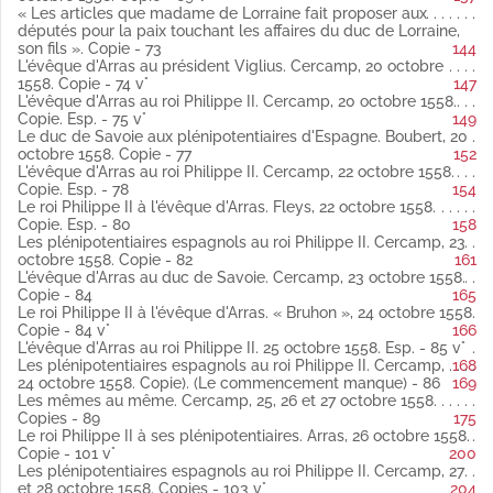
Copie.
« Les articles que madame de Lorraine fait proposer aux
Fol. 53 vo L'évêque d'Arras au duc de Savoie. Cercamp, 16
députés pour la paix touchant les affaires du duc de Lorraine,
octobre 1558 latin
son fils ». Copie - 73
144
Copie (Publié par Weiss).
L'évêque d'Arras au président Viglius. Cercamp, 20 octobre
Fol. 55 L'évêque d'Arras à la duchesse de Lorraine. Cercamp, 16
1558. Copie - 74 v°
147
octobre 1558 latin
L'évêque d'Arras au roi Philippe II. Cercamp, 20 octobre 1558.
Copie (Publié par Weiss).
Copie. Esp. - 75 v°
149
Fol. 57 Le roi Philippe II à l'évêque d'Arras. Du camp, 17 octobre
Le duc de Savoie aux plénipotentiaires d'Espagne. Boubert, 20
1558 espagnol
octobre 1558. Copie - 77
152
Copie
L'évêque d'Arras au roi Philippe II. Cercamp, 22 octobre 1558.
(Publié par Weiss).
Copie. Esp. - 78
154
Fol. 58 vo Mme de Lorraine à l'évêque d'Arras. Arras, 17 octobre
Le roi Philippe II à l'évêque d'Arras. Fleys, 22 octobre 1558.
1558 latin
Copie. Esp. - 80
158
Copie.
Les plénipotentiaires espagnols au roi Philippe II. Cercamp, 23
Ibid.
« Propositions que fera madame la duchesse de Lorraine.
octobre 1558. Copie - 82
161
» (S. d.).
L'évêque d'Arras au duc de Savoie. Cercamp, 23 octobre 1558.
Fol. 59 vo Les plénipotentiaires espagnols au roi Philippe II.
Copie - 84
165
Cercamp, 17 octobre 1558 latin
Le roi Philippe II à l'évêque d'Arras. « Bruhon », 24 octobre 1558.
Copie (Publié par Weiss).
Copie - 84 v°
166
Fol. 61 vo « La suspension d'armes jusques à la fin du mois
L'évêque d'Arras au roi Philippe II. 25 octobre 1558. Esp. - 85 v°
d'octobre 1558. » Cercamp, 17 octobre 1558 latin
Les plénipotentiaires espagnols au roi Philippe II. Cercamp,
168
Copie (Publié par Weiss).
24 octobre 1558. Copie). (Le commencement manque) - 86
169
Fol. 62 vo Les plénipotentiaires espagnols au roi Philippe II.
Les mêmes au même. Cercamp, 25, 26 et 27 octobre 1558.
Cercamp, 18 octobre 1558 latin
Copies - 89
175
Copie (Publié par Weiss).
Le roi Philippe II à ses plénipotentiaires. Arras, 26 octobre 1558.
Fol. 65 Mémoire donné par les François touchant les affaires de
Copie - 101 v°
200
la Navarre et présenté par M. de Vendôme à Antoine de
Les plénipotentiaires espagnols au roi Philippe II. Cercamp, 27
Bourbon. Cercamp, 18 octobre 1558 espagnol
et 28 octobre 1558. Copies - 103 v°
204