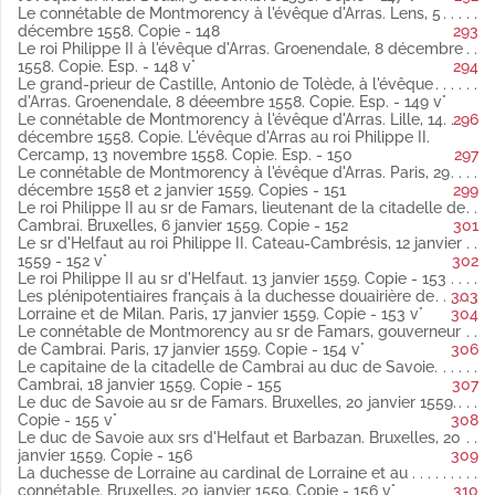
Fol. 101 vo Le roi Philippe II à ses plénipotentiaires. Arras, 26
Le connétable de Montmorency à l'évêque d'Arras. Lens, 5
octobre 1558 latin
décembre 1558. Copie - 148
293
Copie (Publié par Weiss).
Le roi Philippe II à l'évêque d'Arras. Groenendale, 8 décembre
Fol. 103 vo-107 vo Les plénipotentiaires espagnols au roi
1558. Copie. Esp. - 148 v°
294
Philippe II. Cercamp, 27 et 28 octobre 1558 latin
Le grand-prieur de Castille, Antonio de Tolède, à l'évêque
Copies (Publié par Weiss).
d'Arras. Groenendale, 8 déeembre 1558. Copie. Esp. - 149 v°
Fol. 109 vo Mention de la prorogation de la suspension d'armes,
Le connétable de Montmorency à l'évêque d'Arras. Lille, 14
296
faite le 28 octobre 1558 latin
décembre 1558. Copie. L'évêque d'Arras au roi Philippe II.
Fol. 110 Le roi Philippe II à ses plénipotentiaires. Arras, 28
Cercamp, 13 novembre 1558. Copie. Esp. - 150
297
octobre 1558 latin
Le connétable de Montmorency à l'évêque d'Arras. Paris, 29
Copie.
décembre 1558 et 2 janvier 1559. Copies - 151
299
Fol. 111 L'évêque d'Arras au roi Philippe II. Cercamp, 29 octobre
Le roi Philippe II au sr de Famars, lieutenant de la citadelle de
1558 espagnol
Cambrai. Bruxelles, 6 janvier 1559. Copie - 152
301
Copie
Le sr d'Helfaut au roi Philippe II. Cateau-Cambrésis, 12 janvier
(Publié par Weiss).
1559 - 152 v°
302
Fol. 113 Les plénipotentiaires espagnols au roi Philippe II.
Le roi Philippe II au sr d'Helfaut. 13 janvier 1559. Copie - 153
Cercamp, 30 octobre 1558 latin
Les plénipotentiaires français à la duchesse douairière de
303
Copie (Publié par Weiss).
Lorraine et de Milan. Paris, 17 janvier 1559. Copie - 153 v°
304
Fol. 119 vo Les plénipotentiaires espagnols au roi Philippe II.
Le connétable de Montmorency au sr de Famars, gouverneur
Cercamp, 31 octobre 1558 latin
de Cambrai. Paris, 17 janvier 1559. Copie - 154 v°
306
Copie (Publié par Weiss).
Le capitaine de la citadelle de Cambrai au duc de Savoie.
Fol. 122 L'évêque d'Arras au président Viglius. Cercamp, 31
Cambrai, 18 janvier 1559. Copie - 155
307
octobre 1558 latin
Le duc de Savoie au sr de Famars. Bruxelles, 20 janvier 1559.
Copie (Publié par Weiss).
Copie - 155 v°
308
Fol. 124 L'évêque d'Arras au duc de Savoie. Cercamp, 1er
Le duc de Savoie aux srs d'Helfaut et Barbazan. Bruxelles, 20
novembre 1558 latin
janvier 1559. Copie - 156
309
Copie (Publié par Weiss).
La duchesse de Lorraine au cardinal de Lorraine et au
Fol. 125 vo Le duc d'Albe à l'évêque d'Arras. Arras, 1er
connétable. Bruxelles, 20 janvier 1559. Copie - 156 v°
310