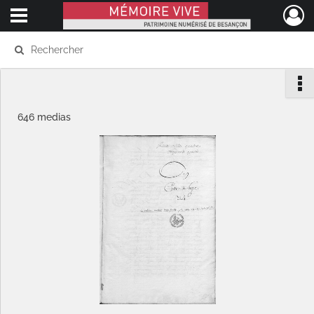
Ouvrir le menu déroulant
Mémoire Vive patrimoine numérisé de Besançon
646 medias