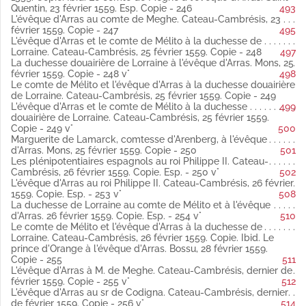
Fol. 168 vo Barbazan à l'évêque d'Arras. Cateau-Cambrésis, 25
Quentin, 23 février 1559. Esp. Copie - 246
493
janvier 1559 latin
L'évêque d'Arras au comte de Meghe. Cateau-Cambrésis, 23
Copie (Publié par Weiss).
février 1559. Copie - 247
495
Fol. 169 L'évêque d'Arras à Courtewille. Bruxelles, 25 janvier
L'évêque d'Arras et le comte de Mélito à la duchesse de
1559 latin
Lorraine. Cateau-Cambrésis, 25 février 1559. Copie - 248
497
Copie.
La duchesse douairière de Lorraine à l'évêque d'Arras. Mons, 25
Fol. 170 et 171 vo Courtewille à l'évêque d'Arras. Cateau-
février 1559. Copie - 248 v°
498
Cambrésis, 26 et 28 janvier 1559 latin
Le comte de Mélito et l'évêque d'Arras à la duchesse douairière
Copie (Publié par Weiss).
de Lorraine. Cateau-Cambrésis, 25 février 1559. Copie - 249
Fol. 177 vo Le sr d'Helfaut à l'évêque d'Arras. Le Quesnoy, 29
L'évêque d'Arras et le comte de Mélito à la duchesse
499
janvier 1559 latin
douairière de Lorraine. Cateau-Cambrésis, 25 février 1559.
Copie.
Copie - 249 v°
500
Fol. 178 vo Le prince d'Orange au maréchal de Saint-André.
Marguerite de Lamarck, comtesse d'Arenberg, à l'évêque
Bruxelles, 30 janvier 1559 latin
d'Arras. Mons, 25 février 1559. Copie - 250
501
Copie (Publié par Weiss).
Les plénipotentiaires espagnols au roi Philippe II. Cateau-
Fol. 179 Le duc de Savoie au maréchal de Saint-André.
Cambrésis, 26 février 1559. Copie. Esp. - 250 v°
502
Bruxelles, 28 janvier 1559 latin
L'évêque d'Arras au roi Philippe II. Cateau-Cambrésis, 26 février
Copie.
1559. Copie. Esp. - 253 v°
508
r
La duchesse de Lorraine au comte de Mélito et à l'évêque
Ibid.
Le secrétaire Berty au s
de Famars. Bruxelles, 30 janvier
d'Arras. 26 février 1559. Copie. Esp. - 254 v°
510
1559.
Le comte de Mélito et l'évêque d'Arras à la duchesse de
Copie.
Lorraine. Cateau-Cambrésis, 26 février 1559. Copie. Ibid. Le
Fol. 179 vo Le maréchal de Saint-André au sr de Famars. Guise,
prince d'Orange à l'évêque d'Arras. Bossu, 28 février 1559.
31 janvier 1559 latin
Copie - 255
511
Copie.
L'évêque d'Arras à M. de Meghe. Cateau-Cambrésis, dernier de
Fol. 180-181 Le sr d'Helfaut à l'évêque d'Arras. Cateau-
février 1559. Copie - 255 v°
512
Cambrésis, 31 janvier 1559, et le Quesnoy, 1er février 1559 latin
L'évêque d'Arras au sr de Codigna. Cateau-Cambrésis, dernier
Copie (Publié par Weiss).
de février 1559. Copie - 256 v°
514
Fol. 182 Courtewille à l'évêque d'Arras. Cateau-Cambrésis, 1er