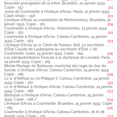
novembre 1558 espagnol
Nouvelle prorogation de la trêve. Bruxelles, 20 janvier 1559.
Copie.
Copie - 157
311
Fol. 126 L'évêque d'Arras au confesseur (du roi Philippe II ?).
Josse de Courtewille à l'évêque d'Arras. Haulx, 21 janvier 1559.
Cercamp, 2 novembre 1558 espagnol
Copie (Anal.) - 158
313
Copie
L'évêque d'Arras au connétable de Montmorency. Bruxelles, 22
(Publié par Weiss).
janvier 1559. Copie - 161
319
Fol. 128 Le duc d'Albe à l'évêque d'Arras. Arras, 3 novembre
Courtewille à l'évêque d'Arras. Valenciennes, 23 janvier 1559.
1558 espagnol
Copie - 162
321
Copie.
Courtewille à l'évêque d'Arras. Cateau-Cambrésis, 24 janvier
Fol. 129 Les plénipotentiaires espagnols au roi Philippe II.
1559. Copie - 163
323
Cercamp, 7 novembre 1558 latin
L'évêque d'Arras au sr Clérin de Famars. Ibid. Le secrétaire
Copie (fragment). (Publié par Weiss).
d'État Claude de Laubespine au secrétaire d'État J. de
(Lacune entre le 7 et le 25 novembre 1558).
Courtewille. Guise, 24 janvier 1559. Copie - 164
325
Fol. 130 Les plénipotentiaires espagnols au roi Philippe II latin
Les plénipotentiaires français à la duchesse de Lorraine. Paris,
Copie d'un fragment (Publié par Weiss).
24 janvier 1559. Copie - 165
327
Fol. 133 vo Le duc de Savoie à l'évêque d'Arras. Bruxelles, 26
Michel Mariage de Barbazan, maréchal des logis du duc de
novembre 1558 latin
Savoie, à l'évêque d'Arras. Cateau-Cambrésis, 24 janvier 1559.
Copie (Anal. publiée par Weiss).
Copie - 166
329
Fol. 134 vo L'évêque de Liège au roi Philippe II. Liège, 16
Le sr d'Helfaut au roi Philippe II. Cateau-Cambrésis, 24 janvier
novembre 1558 latin
1559. Copie - 167
331
Copie (Anal. publiée par Weiss).
Le sr d'Helfaut à l'évêque d'Arras. Cateau-Cambrésis, 24 janvier
Fol. 135 vo Le duc de Savoie aux plénipotentiaires espagnols.
1559. Copie - 168
333
Bruxelles, 26 novembre 1558 latin
Barbazan à l'évêque d'Arras. Cateau-Cambrésis, 25 janvier
Copie.
1559. Copie - 168 v°
334
Fol. 136 L'évêque d'Arras au duc de Savoie. Cercamp, 29
L'évêque d'Arras à Courtewille. Bruxelles, 25 janvier 1559. Copie
novembre 1558 latin
- 169
335
Copie (Publié par Weiss).
Courtewille à l'évêque d'Arras. Cateau-Cambrésis, 26 et 28
Fol. 136 vo Le roi Philippe II aux plénipotentiaires espagnols.
janvier 1559. Copie - 170
337