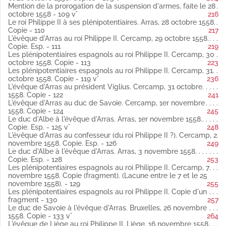
Copie
Mention de la prorogation de la suspension d'armes, faite le 28
Cette copie de pièce est datée « en la ciudat de Burges, a 30
octobre 1558 - 109 v°
216
c
del mes de jullio año... de mil V
y doze. » (Publié par Weiss).
Le roi Philippe II à ses plénipotentiaires. Arras, 28 octobre 1558.
Fol. 67 vo « Le premier escrit donné par les François touchant
Copie - 110
217
le Piedmont. Cercamp, en octobre 1558 » latin
L'évêque d'Arras au roi Philippe II. Cercamp, 29 octobre 1558.
Copie (Publié par Weiss).
Copie. Esp. - 111
219
Fol. 68 « Response à l'escript des François touchant le
Les plénipotentiaires espagnols au roi Philippe II. Cercamp, 30
particulier du duc de Savoie. En l'abbaye de Cercamp, en
octobre 1558. Copie - 113
223
octobre 1558 » latin
Les plénipotentiaires espagnols au roi Philippe II. Cercamp, 31
Copie (Publié par Weiss).
octobre 1558. Copie - 119 v°
236
Fol. 69 Le roi Philippe II à ses plénipotentiaires. Du camp près
L'évêque d'Arras au président Viglius. Cercamp, 31 octobre
Auxy-le-Château, 18 octobre 1558 latin
1558. Copie - 122
241
Copie.
L'évêque d'Arras au duc de Savoie. Cercamp, 1er novembre
Fol. 69 vo Les plénipotentiaires espagnols au roi Philippe II.
1558. Copie - 124
245
Cercamp, 20 octobre 1558 latin
Le duc d'Albe à l'évêque d'Arras. Arras, 1er novembre 1558.
Copie (Publié par Weiss).
Copie. Esp. - 125 v°
248
Fol. 73 « Les articles que madame de Lorraine fait proposer
L'évêque d'Arras au confesseur (du roi Philippe II ?). Cercamp, 2
aux députés pour la paix touchant les affaires du duc de
novembre 1558. Copie. Esp. - 126
249
Lorraine, son fils » latin
Le duc d'Albe à l'évêque d'Arras. Arras, 3 novembre 1558.
Copie (Publié par Weiss).
Copie. Esp. - 128
253
Fol. 74 vo L'évêque d'Arras au président Viglius. Cercamp, 20
Les plénipotentiaires espagnols au roi Philippe II. Cercamp, 7
octobre 1558 latin
novembre 1558. Copie (fragment). (Lacune entre le 7 et le 25
Copie (Publié par Weiss).
novembre 1558). - 129
255
Fol. 75 vo L'évêque d'Arras au roi Philippe II. Cercamp, 20
Les plénipotentiaires espagnols au roi Philippe II. Copie d'un
octobre 1558 espagnol
fragment - 130
257
Copie
Le duc de Savoie à l'évêque d'Arras. Bruxelles, 26 novembre
(Publié par Weiss).
1558. Copie - 133 v°
264
Fol. 77 Le duc de Savoie aux plénipotentiaires d'Espagne.
L'évêque de Liège au roi Philippe II. Liège, 16 novembre 1558.