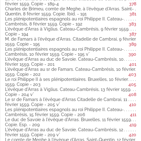
Fol. 147 vo Le maréchal de Saint-André aux plénipotentiaires
février 1559. Copie - 189-4
378
espagnols. Doullens, 3 décembre 1558 latin
Charles de Brimeu, comte de Meghe, à l'évêque d'Arras. Saint-
Copie.
Quentin, 8 février 1559. Copie. Ibid. - 191
381
Ibid.
La duchesse de Lorraine à l'évêque d'Arras. Douai, 3
Les plénipotentiaires espagnols au roi Philippe II. Cateau-
décembre 1558.
Cambrésis, 8 février 1559. Copie - 192
383
Copie.
L'évêque d'Arras à Viglius. Cateau-Cambrésis, 9 février 1559.
Fol. 148 Le connétable de Montmorency à l'évêque d'Arras.
Copie - 194
387
Lens, 5 décembre 1558 latin
M. de Famars à l'évêque d'Arras. Citadelle de Cambrai, 9 février
Copie.
1559. Copie - 195
389
Fol. 148 vo Le roi Philippe II à l'évêque d'Arras. Groenendale, 8
Les plénipotentiaires espagnols au roi Philippe II. Cateau-
décembre 1558 espagnol
Cambrésis, 10 février 1559. Copie - 195 v°
390
Copie
L'évêque d'Arras au duc de Savoie. Cateau-Cambrésis, 10
(Publié par Weiss).
février 1559. Copie - 201
401
Fol. 149 vo Le grand-prieur de Castille, Antonio de Tolède, à
L'évêque d'Arras au sr de Famars. Cateau-Cambrésis, 10 février
l'évêque d'Arras. Groenendale, 8 déeembre 1558 espagnol
1559. Copie - 202
403
Copie
Le roi Philippe II à ses plénipotentiaires. Bruxelles, 10 février
(Publié par Weiss).
1559. Copie - 203
405
Fol. 150 Le connétable de Montmorency à l'évêque d'Arras.
L'évêque d'Arras à Viglius. Cateau-Cambrésis, 13 février 1559.
Lille, 14 décembre 1558 espagnol
Copie - 204 v°
408
Copie.
Le sr de Famars à l'évêque d'Arras Citadelle de Cambrai, 11
Ibid.
L'évêque d'Arras au roi Philippe II. Cercamp, 13 novembre
février 1559. Copie - 205 v°
410
1558.
Les plénipotentiaires espagnols au roi Philippe II. Cateau-
Copie.
Cambrésis, 15 février 1559. Copie - 206
411
Fol. 151 et 151 vo Le connétable de Montmorency à l'évêque
Le duc de Savoie à l'évêque d'Arras. Bruxelles, 11 février 1559.
d'Arras. Paris, 29 décembre 1558 et 2 janvier 1559 latin
Copie. Esp. - 209
419
Copies.
L'évêque d'Arras au duc de Savoie. Cateau-Cambrésis, 12
Fol. 152 Le roi Philippe II au sr de Famars, lieutenant de la
février 1559. Copie - 209 v°
420
citadelle de Cambrai. Bruxelles, 6 janvier 1559 latin
Le comte de Meghe à l'évèque d'Arras. Saint-Quentin, 12 février