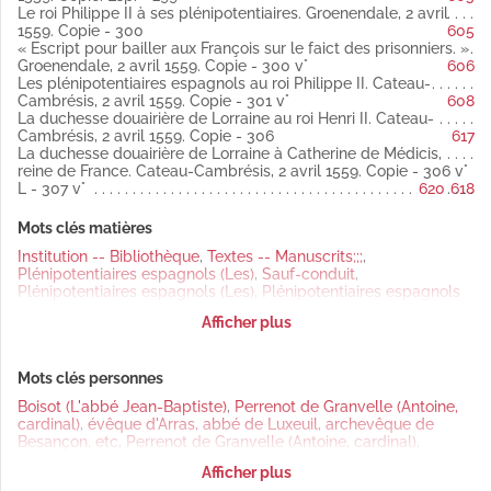
février 1559 latin
Le roi Philippe II à ses plénipotentiaires. Groenendale, 2 avril
Copie.
1559. Copie - 300
605
Fol. 204 vo L'évêque d'Arras à Viglius. Cateau-Cambrésis, 13
« Escript pour bailler aux François sur le faict des prisonniers. »
février 1559 latin
Groenendale, 2 avril 1559. Copie - 300 v°
606
Copie (Publié par Weiss).
Les plénipotentiaires espagnols au roi Philippe II. Cateau-
Fol. 205 vo Le sr de Famars à l'évêque d'Arras Citadelle de
Cambrésis, 2 avril 1559. Copie - 301 v°
608
Cambrai, 11 février 1559 latin
La duchesse douairière de Lorraine au roi Henri II. Cateau-
Copie.
Cambrésis, 2 avril 1559. Copie - 306
617
Fol. 206 Les plénipotentiaires espagnols au roi Philippe II.
La duchesse douairière de Lorraine à Catherine de Médicis,
Cateau-Cambrésis, 15 février 1559 latin
reine de France. Cateau-Cambrésis, 2 avril 1559. Copie - 306 v°
Copie (Publié par Weiss).
L - 307 v°
620
618
Fol. 209 Le duc de Savoie à l'évêque d'Arras. Bruxelles, 11
février 1559 espagnol
Copie.
Mots clés matières
Fol. 209 vo L'évêque d'Arras au duc de Savoie. Cateau-
Institution -- Bibliothèque
,
Textes -- Manuscrits;;;
,
Cambrésis, 12 février 1559 latin
Plénipotentiaires espagnols (Les)
,
Sauf-conduit
,
Copie (Publié par Weiss).
Plénipotentiaires espagnols (Les)
,
Plénipotentiaires espagnols
Fol. 210 Le comte de Meghe à l'évèque d'Arras. Saint-Quentin,
(Les)
,
Plénipotentiaires espagnols (Les)
,
Suspension d'armes
,
12 février 1559 latin
Afficher plus
Plénipotentiaires espagnols (Les)
,
Plénipotentiaires espagnols
Copie.
(Les)
,
Suspension d'armes
,
Plénipotentiaires espagnols (Les)
,
Fol. 211 L'évêque d'Arras à Viglius. Cateau-Cambrésis, 12 février
Suspension d'armes
,
Suspension d'armes
,
Plénipotentiaires
1559 espagnol
Mots clés personnes
français (Les)
,
Trêve
,
Plénipotentiaires français (Les)
,
Copie
Plénipotentiaires français (Les)
,
Plénipotentiaires espagnols
(Publié par Weiss).
Boisot (L'abbé Jean-Baptiste)
,
Perrenot de Granvelle (Antoine,
(Les)
,
Trêve
,
Plénipotentiaires espagnols (Les)
,
Plénipotentiaires
Fol. 211 vo Le roi Philippe II à l'évêque d'Arras. Bruxelles, 12
cardinal), évêque d'Arras, abbé de Luxeuil, archevêque de
espagnols (Les)
,
Plénipotentiaires espagnols (Les)
,
février 1559 latin
Besançon, etc
,
Perrenot de Granvelle (Antoine, cardinal),
Plénipotentiaires espagnols (Les)
,
Plénipotentiaires espagnols
Copie (Publié par Weiss).
évêque d'Arras, abbé de Luxeuil, archevêque de Besançon, etc
,
(Les)
,
Prisonniers
Afficher plus
Fol. 212 Viglius à l'évêque d'Arras. Bruxelles, 12 février 1559 latin
Saini-André (Le maréchal de)
,
Philippe II, roi d'Espagne
,