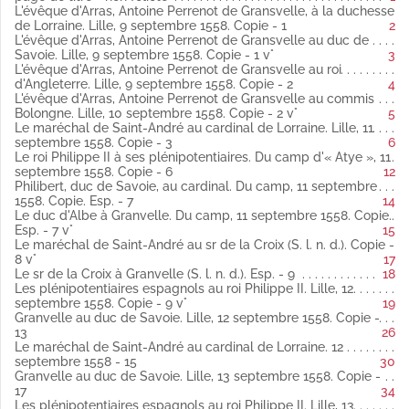
11 septembre 1558 latin
L'évêque d'Arras, Antoine Perrenot de Gransvelle, à la duchesse
Copie (Publié par Weiss).
de Lorraine. Lille, 9 septembre 1558. Copie - 1
2
Fol. 6 Le roi Philippe II à ses plénipotentiaires. Du camp d'«
L'évêque d'Arras, Antoine Perrenot de Gransvelle au duc de
Atye », 11 septembre 1558 latin
Savoie. Lille, 9 septembre 1558. Copie - 1 v°
3
Copie (Publié par Weiss).
L'évêque d'Arras, Antoine Perrenot de Gransvelle au roi
Fol. 7 Philibert, duc de Savoie, au cardinal. Du camp, 11
d'Angleterre. Lille, 9 septembre 1558. Copie - 2
4
septembre 1558 espagnol
L'évêque d'Arras, Antoine Perrenot de Gransvelle au commis
Copie
Bolongne. Lille, 10 septembre 1558. Copie - 2 v°
5
(Publié par Weiss).
Le maréchal de Saint-André au cardinal de Lorraine. Lille, 11
Fol. 7 vo Le duc d'Albe à Granvelle. Du camp, 11 septembre
septembre 1558. Copie - 3
6
1558 espagnol
Le roi Philippe II à ses plénipotentiaires. Du camp d'« Atye », 11
Copie
septembre 1558. Copie - 6
12
(Publié par Weiss).
Philibert, duc de Savoie, au cardinal. Du camp, 11 septembre
Fol. 8 vo Le maréchal de Saint-André au sr de la Croix (S. l. n.
1558. Copie. Esp. - 7
14
d.) latin
Le duc d'Albe à Granvelle. Du camp, 11 septembre 1558. Copie.
Copie (Publié par Weiss).
Esp. - 7 v°
15
Fol. 9 Le sr de la Croix à Granvelle (S. l. n. d.) espagnol
Le maréchal de Saint-André au sr de la Croix (S. l. n. d.). Copie -
(Publié par Weiss).
8 v°
17
Fol. 9 vo et 10 vo Les plénipotentiaires espagnols au roi
Le sr de la Croix à Granvelle (S. l. n. d.). Esp. - 9
18
Philippe II. Lille, 12 septembre 1558 latin
Les plénipotentiaires espagnols au roi Philippe II. Lille, 12
Copie (Publié par Weiss).
septembre 1558. Copie - 9 v°
19
Fol. 13 vo Granvelle au duc de Savoie. Lille, 12 septembre 1558
Granvelle au duc de Savoie. Lille, 12 septembre 1558. Copie -
latin
13
26
Copie (Publié par Weiss).
Le maréchal de Saint-André au cardinal de Lorraine. 12
Fol. 15 Le maréchal de Saint-André au cardinal de Lorraine. 12
septembre 1558 - 15
30
septembre 1558 latin
Granvelle au duc de Savoie. Lille, 13 septembre 1558. Copie -
Fol. 17 Granvelle au duc de Savoie. Lille, 13 septembre 1558
17
34
latin
Les plénipotentiaires espagnols au roi Philippe II. Lille, 13