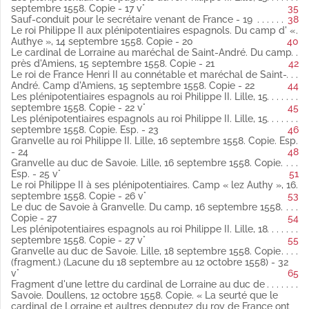
Copie (Publié par Weiss).
septembre 1558. Copie - 17 v°
35
Fol. 17 vo Les plénipotentiaires espagnols au roi Philippe II.
Sauf-conduit pour le secrétaire venant de France - 19
38
Lille, 13 septembre 1558 latin
Le roi Philippe II aux plénipotentiaires espagnols. Du camp d' «
Copie (Publié par Weiss).
Authye », 14 septembre 1558. Copie - 20
40
Fol. 19 Sauf-conduit pour le secrétaire venant de France latin
Le cardinal de Lorraine au maréchal de Saint-André. Du camp
Fol. 20 Le roi Philippe II aux plénipotentiaires espagnols. Du
près d'Amiens, 15 septembre 1558. Copie - 21
42
camp d' « Authye », 14 septembre 1558 latin
Le roi de France Henri II au connétable et maréchal de Saint-
Copie (Publié par Weiss).
André. Camp d'Amiens, 15 septembre 1558. Copie - 22
44
Fol. 21 Le cardinal de Lorraine au maréchal de Saint-André. Du
Les plénipotentiaires espagnols au roi Philippe II. Lille, 15
camp près d'Amiens, 15 septembre 1558 latin
septembre 1558. Copie - 22 v°
45
Copie (Publié par Weiss).
Les plénipotentiaires espagnols au roi Philippe II. Lille, 15
Fol. 22 Le roi de France Henri II au connétable et maréchal de
septembre 1558. Copie. Esp. - 23
46
Saint-André. Camp d'Amiens, 15 septembre 1558 latin
Granvelle au roi Philippe II. Lille, 16 septembre 1558. Copie. Esp.
Copie (Publié par Weiss).
- 24
48
Fol. 22 vo Les plénipotentiaires espagnols au roi Philippe II.
Granvelle au duc de Savoie. Lille, 16 septembre 1558. Copie.
Lille, 15 septembre 1558 latin
Esp. - 25 v°
51
Copie (Publié par Weiss).
Le roi Philippe II à ses plénipotentiaires. Camp « lez Authy », 16
Fol. 23 Le roi Philippe II à Granvelle. Du camp « en Authy », 15
septembre 1558. Copie - 26 v°
53
septembre 1558 espagnol
Le duc de Savoie à Granvelle. Du camp, 16 septembre 1558.
Copie
Copie - 27
54
(Publié par Weiss).
Les plénipotentiaires espagnols au roi Philippe II. Lille, 18
Fol. 24 Granvelle au roi Philippe II. Lille, 16 septembre 1558
septembre 1558. Copie - 27 v°
55
espagnol
Granvelle au duc de Savoie. Lille, 18 septembre 1558. Copie
Copie
(fragment.) (Lacune du 18 septembre au 12 octobre 1558) - 32
(Publié par Weiss).
v°
65
Fol. 25 vo Granvelle au duc de Savoie. Lille, 16 septembre 1558
Fragment d'une lettre du cardinal de Lorraine au duc de
espagnol
Savoie. Doullens, 12 octobre 1558. Copie. « La seurté que le
Copie
cardinal de Lorraine et aultres depputez du roy de France ont