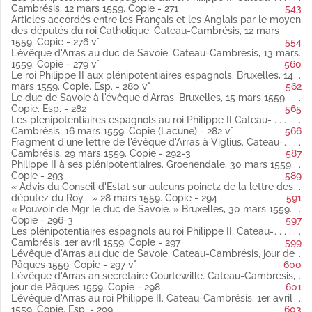
Fol. 189 bis vo Le sr de Famars à l'évêque d'Arras, Citadelle de
Cambrésis, 12 mars 1559. Copie - 271
543
Cambrai, 7 février 1559 latin
Articles accordés entre les Français et les Anglais par le moyen
Copie.
des députés du roi Catholique. Cateau-Cambrésis, 12 mars
Fol. 191 Charles de Brimeu, comte de Meghe, à l'évêque d'Arras.
1559. Copie - 276 v°
554
Saint-Quentin, 8 février 1559 latin
L'évêque d'Arras au duc de Savoie. Cateau-Cambrésis, 13 mars
Copie (Publié par Weiss).
1559. Copie - 279 v°
560
Ibid.
L'évêque d'Arras au comte de Meghe. Cateau-Cambrésis,
Le roi Philippe II aux plénipotentiaires espagnols. Bruxelles, 14
8 février 1559.
mars 1559. Copie. Esp. - 280 v°
562
Copie (Publié par Weiss).
Le duc de Savoie à l'évêque d'Arras. Bruxelles, 15 mars 1559.
Fol. 192 Les plénipotentiaires espagnols au roi Philippe II.
Copie. Esp. - 282
565
Cateau-Cambrésis, 8 février 1559 latin
Les plénipotentiaires espagnols au roi Philippe II Cateau-
Copie (Publié par Weiss).
Cambrésis, 16 mars 1559. Copie (Lacune) - 282 v°
566
Fol. 194 L'évêque d'Arras à Viglius. Cateau-Cambrésis, 9 février
Fragment d'une lettre de l'évêque d'Arras à Viglius. Cateau-
1559 latin
Cambrésis, 29 mars 1559. Copie - 292-3
587
Copie (Publié par Weiss).
Philippe II à ses plénipotentiaires. Groenendale, 30 mars 1559.
Fol. 195 M. de Famars à l'évêque d'Arras. Citadelle de Cambrai,
Copie - 293
589
9 février 1559 latin
« Advis du Conseil d'Estat sur aulcuns poinctz de la lettre des
Copie.
députez du Roy... » 28 mars 1559. Copie - 294
591
Fol. 195 vo Les plénipotentiaires espagnols au roi Philippe II.
« Pouvoir de Mgr le duc de Savoie. » Bruxelles, 30 mars 1559.
Cateau-Cambrésis, 10 février 1559 latin
Copie - 296-3
597
Copie (Publié par Weiss).
Les plénipotentiaires espagnols au roi Philippe II. Cateau-
Fol. 201 L'évêque d'Arras au duc de Savoie. Cateau-Cambrésis,
Cambrésis, 1er avril 1559. Copie - 297
599
10 février 1559 latin
L'évêque d'Arras au duc de Savoie. Cateau-Cambrésis, jour de
Copie (Publié par Weiss).
Pâques 1559. Copie - 297 v°
600
Fol. 202 L'évêque d'Arras au sr de Famars. Cateau-Cambrésis,
L'évêque d'Arras an secrétaire Courtewille. Cateau-Cambrésis,
10 février 1559 latin
jour de Pâques 1559. Copie - 298
601
Copie.
L'évêque d'Arras au roi Philippe II. Cateau-Cambrésis, 1er avril
Fol. 203 Le roi Philippe II à ses plénipotentiaires. Bruxelles, 10
1559. Copie. Esp. - 299
603