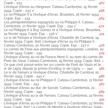
janvier 1559 latin
Copie - 233
467
Copie. Analysée par Weiss
L'évêque d'Arras au rhingrave. Cateau-Cambrésis, 15 février
Fol. 161 L'évêque d'Arras au connétable de Montmorency.
1559. Copie - 233 v°
468
Bruxelles, 22 janvier 1559 latin
Le roi Philippe II à l'évêque d'Arras. Bruxelles, 16 février 1559.
Copie.
Copie. Esp. - 234
469
Fol. 162 Courtewille à l'évêque d'Arras. Valenciennes, 23 janvier
Les plénipotentiaires espagnols au roi Philippe II. Cateau-
1559 latin
Cambrésis, 17 février 1559. Copie. Esp. - 234 v°
470
Copie (Publié par Weiss).
Le roi Philippe II à Ruy Gomez et à l'évêque d'Arras. Bruxelles,
Fol. 163 Le même au même. Cateau-Cambrésis, 24 janvier 1559
19 février 1559. Copie. Esp. - 236 v°
474
latin
Le sr de Famars à l'évêque d'Arras. Citadelle de Cambrai, 19
Copie (Publié par Weiss).
février 1559. Copie. Ibid. L'évêque d'Arras au roi Philippe II.
Fol. 164 L'évêque d'Arras au sr Clérin de Famars latin
Cateau-Cambrésis, 20 février 1559. Copie. Esp. - 237 v°
476
Ibid.
Le secrétaire d'État Claude de Laubespine au secrétaire
Le comte de Feria aux plénipotentiaires espagnols. Londres, 20
d'État J. de Courtewille. Guise, 24 janvier 1559.
février 1559. Copie - 239
479
Copie (Publié par Weiss).
L'évêque d'Arras au roi de France Henri II, au nom du comte de
Fol. 165 Les plénipotentiaires français à la duchesse de
Pont-de-Vaux. Cateau-Cambrésis, 19 février 1559. Copie. Ibid. «
Lorraine. Paris, 24 janvier 1559 latin
Ce que s'est passé entre les srs comte de Pont de Vaulx et le
Copie (Publié par Weiss).
sr de Ligny depuis la prinse d'icelluy sr de Ligny. » - 240
481
Fol. 166 Michel Mariage de Barbazan, maréchal des logis du
Le sr de Famars à l'évêque d'Arras. Citadelle de Cambrai, 20
duc de Savoie, à l'évêque d'Arras. Cateau-Cambrésis, 24 janvier
février 1559. Copie - 242 v°
486
1559 latin
L'évêque d'Arras au roi Philippe II. Cateau-Cambrésis, 21 février
Copie (Publié par Weiss).
1559. Copie. Esp. - 243
487
Fol. 167 Le sr d'Helfaut au roi Philippe II. Cateau-Cambrésis, 24
L'évêque d'Arras au duc de Savoie. Cateau-Cambrésis, 22
janvier 1559 latin
février 1559. Copie - 244
489
Copie.
L'évêque d'Arras au sr de Famars. Cateau-Cambrésis, 22 février
Fol. 168 Le sr d'Helfaut à l'évêque d'Arras. Cateau-Cambrésis,
1559. Copie - 245
491
24 janvier 1559 latin
L'évêque d'Arras au roi Philippe II. Cateau-Cambrésis, 23 février
Copie (Publié par Weiss).
1559. Copie. Ibid. Le comte de Meghe à l'évêque d'Arras. Saint-