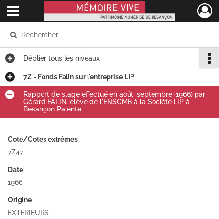
Ouvrir le menu déroulant
Mémoire Vive patrimoine numérisé de Besançon
Déplier
tous les niveaux
7Z - Fonds Falin sur l'entreprise LIP
Rapport de stage effectué en août, septembre (1966) par
Gérard FALIN, élève de l'ENSCMB à la Société LIP à
Besançon Palente
Cote/Cotes extrêmes
7Z47
Date
1966
Origine
EXTERIEURS