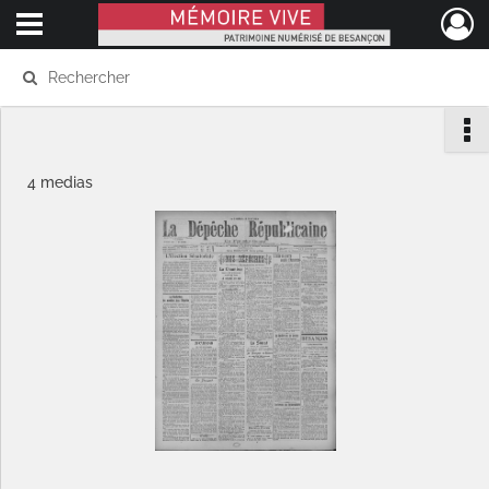
Ouvrir le menu déroulant
Mémoire Vive patrimoine numérisé de Besançon
4 medias