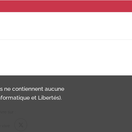
ls ne contiennent aucune
formatique et Libertés).
vre sur :
 vive