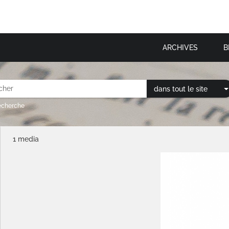
ARCHIVES
B
dans tout le site
recherche
1 media