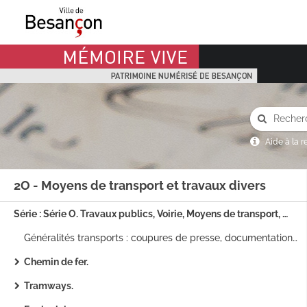
Mémoire Vive patrimoine numérisé de Besançon
Aide à la 
2O - Moyens de transport et travaux divers
Série : Série O. Travaux publics, Voirie, Moyens de transport, Régime des eaux. Sous_titre : 2O - Moyens de transport et travaux divers
Généralités transports : coupures de presse, documentation (1926-1937).
Chemin de fer.
Tramways.