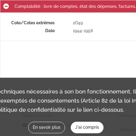
Comptabilité : livre de comptes, état des dépenses, factures.
Cote/Cotes extrêmes
2O49
Date
1944-1958
chniques nécessaires à son bon fonctionnement. I
exemptés de consentements (Article 82 de la loi In
itique de confidentialité sur le lien ci-dessous.
Nous contacter
Nous sui
memoirevive@besancon.fr
En savoir plus
J'ai compris
Mémoire