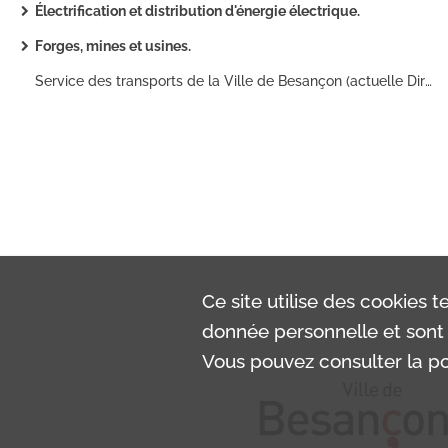
Électrification et distribution d'énergie électrique.
Forges, mines et usines.
Service des transports de la Ville de Besançon (actuelle Direction Parc Automobile et Logistique), activités : délibérations du conseil municipal, rapport, comptes rendus journaliers, correspondance (1920-1938) ; remplacement de la voiturette Citroën : délibérations du conseil municipal, factures, correspondance (1925-1926) ; achats de camions : photographie, prospectus, correspondance (1927).
Ce site utilise des
cookies
te
donnée personnelle et sont 
Vous pouvez consulter la pol