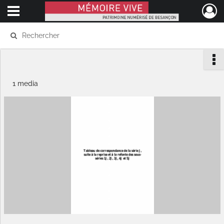
Ouvrir le menu déroulant
Mémoire Vive patrimoine numérisé de Besançon
1 media