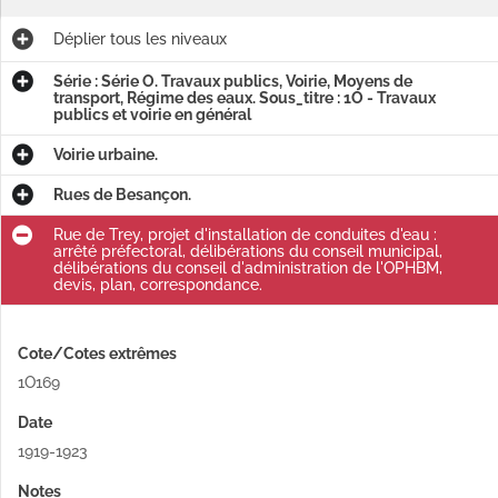
Déplier
tous les niveaux
Série : Série O. Travaux publics, Voirie, Moyens de
transport, Régime des eaux. Sous_titre : 1O - Travaux
publics et voirie en général
Voirie urbaine.
Rues de Besançon.
Rue de Trey, projet d'installation de conduites d'eau :
arrêté préfectoral, délibérations du conseil municipal,
délibérations du conseil d'administration de l'OPHBM,
devis, plan, correspondance.
Cote/Cotes extrêmes
1O169
Date
1919-1923
Notes