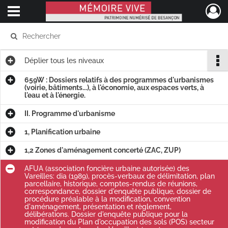
Ouvrir le menu déroulant
Mémoire Vive patrimoine numérisé de Besançon
Déplier
tous les niveaux
659W : Dossiers relatifs à des programmes d'urbanismes
(voirie, bâtiments...), à l'économie, aux espaces verts, à
l'eau et à l'énergie.
II. Programme d'urbanisme
1, Planification urbaine
1,2 Zones d'aménagement concerté (ZAC, ZUP)
AFUA (association foncière urbaine autorisée) des
Vareilles: dia (1989), procès-verbaux de délimitation, plan
parcellaire, historique, comptes-rendus de réunions,
correspondance, dossier d'enquête publique, dossier de
procédure préalable à la modification, convention
d'aménagement, présentation et règlement,
délibérations. Dossier d'enquête publique pour la
modification du Plan d'occupation des sols (POS) secteur