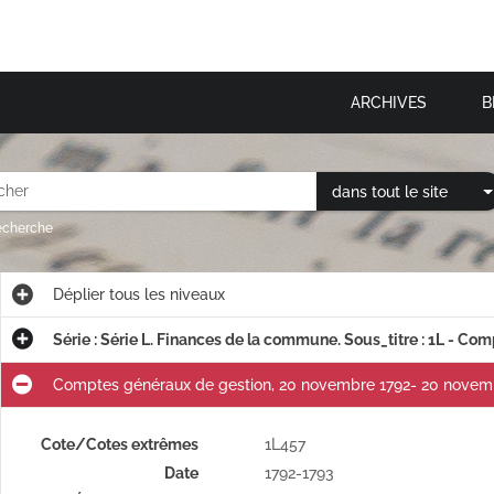
ARCHIVES
B
dans tout le site
recherche
Déplier
tous les niveaux
Série : Série L. Finances de la commune. Sous_titre : 1L - Com
Comptes généraux de gestion, 20 novembre 1792- 20 novembr
Cote/Cotes extrêmes
1L457
Date
1792-1793