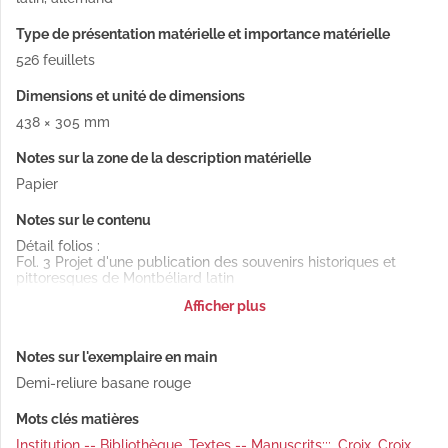
Type de présentation matérielle et importance matérielle
526 feuillets
Dimensions et unité de dimensions
438 × 305 mm
Notes sur la zone de la description matérielle
Papier
Notes sur le contenu
Détail folios :
Fol. 3 Projet d'une publication des souvenirs historiques et
pittoresques de Montbéliard latin
Fol. 4 Indication des cartes du pays de Montbéliard levées
Afficher plus
dans les XVIe, XVIIe et XVIIIe siècles latin
Fol. 4 vo Carte sommaire du pays de Montbéliard (XVIIe siècle)
latin
Notes sur l'exemplaire en main
Fol. 4 Carte relative au projet de création de l'arrondissement
de Montbéliard, levée en l'an XIII, par L. Jeanmaire latin
Demi-reliure basane rouge
Fol. 7 Étymologie des noms de lieux latin
Fol. 11 Dates des plus anciennes mentions des localités du
Mots clés matières
pays de Montbéliard latin
Fol. 12 Dénombrement des localités qui composaient le comté
Institution -- Bibliothèque
,
Textes -- Manuscrits;;;
,
Croix
,
Croix
,