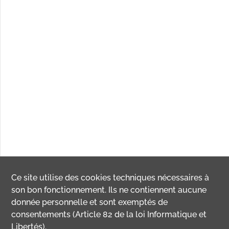
Dessous (lieu-dit)
,
Velotte (rue de)
,
Vesoul (rue de)
,
VOISIN,
Alphonse (rue)
,
WEISS, Charles (rue)
Ce site utilise des
cookies
techniques nécessaires à
son bon fonctionnement. Ils ne contiennent aucune
donnée personnelle et sont exemptés de
consentements (Article 82 de la loi Informatique et
Libertés).