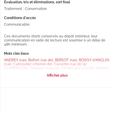
Évaluation, tris et éliminations, sort final
Traitement : Conservation
Conditions d'accès
Communicable
Ces documents étant conservés au dépôt extérieur, leur
communication en salle de lecture est soumise à un délai de
48h minimum.
Mots clés lieux
ANDREY (rue)
,
Belfort (rue de)
,
BERSOT (rue)
,
BOISSY d'ANGLAS
(rue)
,
Calmoutier (chemin de)
,
Cassotte (rue de la)
,
CLEMENCEAU, Georges (avenue)
,
Combe aux Lézards (chemin
de la)
,
DIDEROT (boulevard)
,
Dole (rue de)
,
Ecole (rue de l')
,
Afficher plus
Flore (place)
,
Fontaine Argent (avenue)
,
Fontaine Ecu (rue de)
,
FRANCE, Anatole (rue)
,
Funiculaire (rue du)
,
Grands Bas (chemin
des)
,
Grange du Collège (rue de la)
,
Granges (rue des)
,
Grette,
La (lieu-dit)
,
JOUFFROY d'ABBANS (place)
,
KLEIN (rue)
,
KRUG,
Charles (rue)
,
LAPRET (rue)
,
METIN, Albert (rue)
,
Montrapon, A
(lieu-dit)
,
MOURAS (rue du Docteur)
,
NARDIN (chemin des
Champs)
,
NICOLE, Nicolas (rue)
,
NODIER, Charles (rue)
,
PINGAUD, Léonce (rue)
,
Princesses (rue des Deux )
,
Remontants
(chemin des)
,
République (rue de la)
,
Richebourg (rue)
,
Strasbourg (quai de)
,
SUARD (rue)
,
Tunnel (rue du)
,
Vareilles