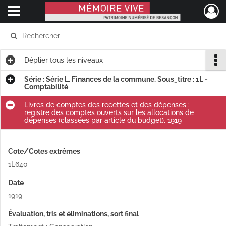
Ouvrir le menu déroulant
Mémoire Vive patrimoine numérisé de Besançon
Déplier
tous les niveaux
Série : Série L. Finances de la commune. Sous_titre : 1L -
Comptabilité
Livres de comptes des recettes et des dépenses :
registre des comptes ouverts sur les allocations de
dépenses (classées par article du budget), 1919
Cote/Cotes extrêmes
1L640
Date
1919
Évaluation, tris et éliminations, sort final