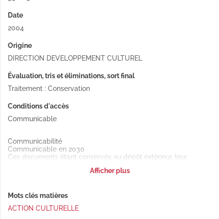
Date
2004
Origine
DIRECTION DEVELOPPEMENT CULTUREL
Évaluation, tris et éliminations, sort final
Traitement : Conservation
Conditions d'accès
Communicable
Communicabilité
Communicable en 2030
Ces documents étant conservés au dépôt extérieur, leur
communication en salle de lecture est soumise à un délai de
Afficher plus
48h minimum.
Mots clés matières
ACTION CULTURELLE