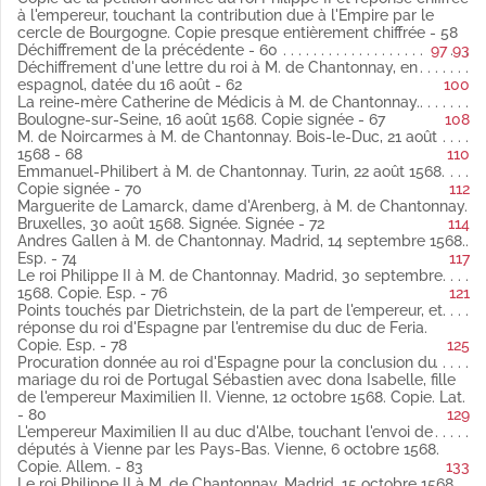
Copie.
à l'empereur, touchant la contribution due à l'Empire par le
Fol. 54 Déchiffrement de la lettre envoyée à M. de Chantonnay
cercle de Bourgogne. Copie presque entièrement chiffrée - 58
et à Luis de Vanegas. Escurial, 16 août 1568 espagnol
Déchiffrement de la précédente - 60
97
93
Copie.
Déchiffrement d'une lettre du roi à M. de Chantonnay, en
Fol. 56 Copie de la pétition remise au roi Philippe II par
espagnol, datée du 16 août - 62
100
Dietrichstein, ambassadeur de l'empereur, concernant le
La reine-mère Catherine de Médicis à M. de Chantonnay.
marquisat de Final latin
Boulogne-sur-Seine, 16 août 1568. Copie signée - 67
108
Fol. 58 Copie de la pétition donnée au roi Philippe II et réponse
M. de Noircarmes à M. de Chantonnay. Bois-le-Duc, 21 août
chiffrée à l'empereur, touchant la contribution due à l'Empire
1568 - 68
110
par le cercle de Bourgogne latin
Emmanuel-Philibert à M. de Chantonnay. Turin, 22 août 1568.
Copie presque entièrement chiffrée.
Copie signée - 70
112
Fol. 60 Déchiffrement de la précédente latin
Marguerite de Lamarck, dame d'Arenberg, à M. de Chantonnay.
Fol. 62 Déchiffrement d'une lettre du roi à M. de Chantonnay, en
Bruxelles, 30 août 1568. Signée. Signée - 72
114
espagnol, datée du 16 août latin
Andres Gallen à M. de Chantonnay. Madrid, 14 septembre 1568.
Fol. 67 La reine-mère Catherine de Médicis à M. de Chantonnay.
Esp. - 74
117
Boulogne-sur-Seine, 16 août 1568 latin
Le roi Philippe II à M. de Chantonnay. Madrid, 30 septembre
Copie signée.
1568. Copie. Esp. - 76
121
Fol. 68 M. de Noircarmes à M. de Chantonnay. Bois-le-Duc, 21
Points touchés par Dietrichstein, de la part de l'empereur, et
août 1568 latin
réponse du roi d'Espagne par l'entremise du duc de Feria.
Fol. 70 Emmanuel-Philibert à M. de Chantonnay. Turin, 22 août
Copie. Esp. - 78
125
1568 latin
Procuration donnée au roi d'Espagne pour la conclusion du
Copie signée.
mariage du roi de Portugal Sébastien avec dona Isabelle, fille
Fol. 72 Marguerite de Lamarck, dame d'Arenberg, à M. de
de l'empereur Maximilien II. Vienne, 12 octobre 1568. Copie. Lat.
Chantonnay. Bruxelles, 30 août 1568. Signée latin
- 80
129
Fol. 74 Andres Gallen à M. de Chantonnay. Madrid, 14
L'empereur Maximilien II au duc d'Albe, touchant l'envoi de
septembre 1568 espagnol
députés à Vienne par les Pays-Bas. Vienne, 6 octobre 1568.
Fol. 76 Le roi Philippe II à M. de Chantonnay. Madrid, 30
Copie. Allem. - 83
133
septembre 1568 espagnol
Le roi Philippe II à M. de Chantonnay. Madrid, 15 octobre 1568.