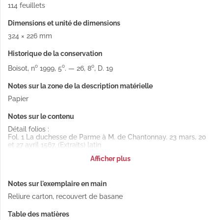
114 feuillets
Dimensions et unité de dimensions
324 × 226 mm
Historique de la conservation
o
o
o
Boisot, n
1999, 5
. — 26, 8
, D. 19
Notes sur la zone de la description matérielle
Papier
Notes sur le contenu
Détail folios :
Fol. 1 La duchesse de Parme à M. de Chantonnay. 23 mars, 20
et 27 avril 1567. (Extraits) latin
Fol. 3 Le roi Philippe II à M. de Chantonnay. Madrid, 28 janvier
Afficher plus
1568 espagnol
Copie.
Fol. 6 Philibert, duc de Savoie, à M. de Chantonnay. Turin, 7
Notes sur l'exemplaire en main
février 1568 latin
Copie signée.
Reliure carton, recouvert de basane
Fol. 8 Le roi Philippe II à M. de Chantonnay. Madrid, 8 février
1568 espagnol
Table des matières
Copie.