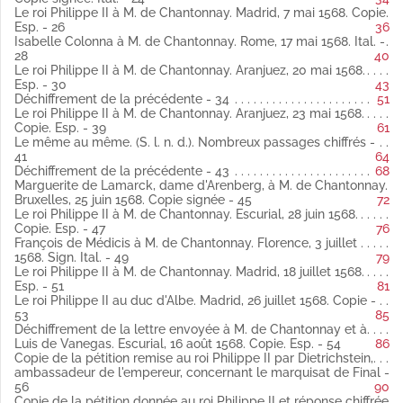
espagnol
Le roi Philippe II à M. de Chantonnay. Madrid, 7 mai 1568. Copie.
Copie.
Esp. - 26
36
Fol. 28 Isabelle Colonna à M. de Chantonnay. Rome, 17 mai 1568
Isabelle Colonna à M. de Chantonnay. Rome, 17 mai 1568. Ital. -
italien
28
40
Fol. 30 Le roi Philippe II à M. de Chantonnay. Aranjuez, 20 mai
Le roi Philippe II à M. de Chantonnay. Aranjuez, 20 mai 1568.
1568 espagnol
Esp. - 30
43
Copie, presque entièrement chiffrée.
Déchiffrement de la précédente - 34
51
Fol. 34 Déchiffrement de la précédente latin
Le roi Philippe II à M. de Chantonnay. Aranjuez, 23 mai 1568.
Fol. 39 Le roi Philippe II à M. de Chantonnay. Aranjuez, 23 mai
Copie. Esp. - 39
61
1568 espagnol
Le même au même. (S. l. n. d.). Nombreux passages chiffrés -
Copie.
41
64
Fol. 41 Le même au même. (S. l. n. d.). Nombreux passages
Déchiffrement de la précédente - 43
68
chiffrés latin
Marguerite de Lamarck, dame d'Arenberg, à M. de Chantonnay.
Fol. 43 Déchiffrement de la précédente latin
Bruxelles, 25 juin 1568. Copie signée - 45
72
Fol. 45 Marguerite de Lamarck, dame d'Arenberg, à M. de
Le roi Philippe II à M. de Chantonnay. Escurial, 28 juin 1568.
Chantonnay. Bruxelles, 25 juin 1568 latin
Copie. Esp. - 47
76
Copie signée.
François de Médicis à M. de Chantonnay. Florence, 3 juillet
Fol. 47 Le roi Philippe II à M. de Chantonnay. Escurial, 28 juin
1568. Sign. Ital. - 49
79
1568 espagnol
Le roi Philippe II à M. de Chantonnay. Madrid, 18 juillet 1568.
Copie.
Esp. - 51
81
Fol. 49 François de Médicis à M. de Chantonnay. Florence, 3
Le roi Philippe II au duc d'Albe. Madrid, 26 juillet 1568. Copie -
juillet 1568 italien
53
85
Sign.
Déchiffrement de la lettre envoyée à M. de Chantonnay et à
Fol. 51 Le roi Philippe II à M. de Chantonnay. Madrid, 18 juillet
Luis de Vanegas. Escurial, 16 août 1568. Copie. Esp. - 54
86
1568 espagnol
Copie de la pétition remise au roi Philippe II par Dietrichstein,
Copie, quelques passages chiffrés.
ambassadeur de l'empereur, concernant le marquisat de Final -
Fol. 53 Le roi Philippe II au duc d'Albe. Madrid, 26 juillet 1568
56
90
latin
Copie de la pétition donnée au roi Philippe II et réponse chiffrée