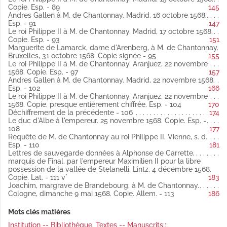
Copie.
Copie. Esp. - 89
145
Fol. 78 Points touchés par Dietrichstein, de la part de
Andres Gallen à M. de Chantonnay. Madrid, 16 octobre 1568.
l'empereur, et réponse du roi d'Espagne par l'entremise du duc
Esp. - 91
147
de Feria espagnol
Le roi Philippe II à M. de Chantonnay. Madrid, 17 octobre 1568.
Copie.
Copie. Esp. - 93
151
Fol. 80 Procuration donnée au roi d'Espagne pour la conclusion
Marguerite de Lamarck, dame d'Arenberg, à M. de Chantonnay.
du mariage du roi de Portugal Sébastien avec dona Isabelle,
Bruxelles, 31 octobre 1568. Copie signée - 95
155
fille de l'empereur Maximilien II. Vienne, 12 octobre 1568 latin
Le roi Philippe II à M. de Chantonnay. Aranjuez, 22 novembre
Copie.
1568. Copie. Esp. - 97
157
Fol. 83 L'empereur Maximilien II au duc d'Albe, touchant l'envoi
Andres Gallen à M. de Chantonnay. Madrid, 22 novembre 1568.
de députés à Vienne par les Pays-Bas. Vienne, 6 octobre 1568
Esp. - 102
166
allemand
Le roi Philippe II à M. de Chantonnay. Aranjuez, 22 novembre
Copie.
1568. Copie, presque entièrement chiffrée. Esp. - 104
170
Fol. 89 Le roi Philippe II à M. de Chantonnay. Madrid, 15 octobre
Déchiffrement de la précédente - 106
174
1568 espagnol
Le duc d'Albe à l'empereur. 25 novembre 1568. Copie. Esp. -
Copie.
108
177
Fol. 91 Andres Gallen à M. de Chantonnay. Madrid, 16 octobre
Requête de M. de Chantonnay au roi Philippe II. Vienne, s. d..
1568 espagnol
Esp. - 110
181
Fol. 93 Le roi Philippe II à M. de Chantonnay. Madrid, 17 octobre
Lettres de sauvegarde données à Alphonse de Carrette,
1568 espagnol
marquis de Final, par l'empereur Maximilien II pour la libre
Copie.
possession de la vallée de Stelanelli. Lintz, 4 décembre 1568.
Fol. 95 Marguerite de Lamarck, dame d'Arenberg, à M. de
Copie. Lat. - 111 v°
183
Chantonnay. Bruxelles, 31 octobre 1568 latin
Joachim, margrave de Brandebourg, à M. de Chantonnay.
Copie signée.
Cologne, dimanche 9 mai 1568. Copie. Allem. - 113
186
Fol. 97 et 100 Le roi Philippe II à M. de Chantonnay. Aranjuez, 22
novembre 1568 espagnol
Mots clés matières
Copie.
Fol. 102 Andres Gallen à M. de Chantonnay. Madrid, 22
Institution -- Bibliothèque
,
Textes -- Manuscrits;;;