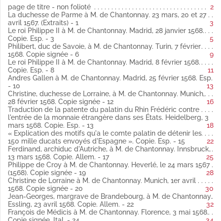
Fol. 10 Andres Gallen à M. de Chantonnay. Madrid, 25 février
page de titre - non folioté
2
1568 espagnol
La duchesse de Parme à M. de Chantonnay. 23 mars, 20 et 27
Fol. 12 Christine, duchesse de Lorraine, à M. de Chantonnay.
avril 1567. (Extraits) - 1
3
Munich, 28 février 1568 latin
Le roi Philippe II à M. de Chantonnay. Madrid, 28 janvier 1568.
Copie signée.
Copie. Esp. - 3
5
Fol. 13 Traduction de la patente du palatin du Rhin Frédéric
Philibert, duc de Savoie, à M. de Chantonnay. Turin, 7 février
contre l'entrée de la monnaie étrangère dans ses États.
1568. Copie signée - 6
9
Heidelberg, 3 mars 1568 espagnol
Le roi Philippe II à M. de Chantonnay. Madrid, 8 février 1568.
Copie.
Copie. Esp. - 8
11
Fol. 15 « Explication des motifs qu'a le comte palatin de détenir
Andres Gallen à M. de Chantonnay. Madrid, 25 février 1568. Esp.
les 150 mille ducats envoyés d'Espagne » espagnol
- 10
13
Copie.
Christine, duchesse de Lorraine, à M. de Chantonnay. Munich,
Fol. 17 Ferdinand, archiduc d'Autriche, à M. de Chantonnay.
28 février 1568. Copie signée - 12
16
Innsbruck, 13 mars 1568 allemand
Traduction de la patente du palatin du Rhin Frédéric contre
Copie.
l'entrée de la monnaie étrangère dans ses États. Heidelberg, 3
Fol. 19 Philippe de Croy à M. de Chantonnay. Heverlé, le 24
mars 1568. Copie. Esp. - 13
18
mars 1567 (1568) latin
« Explication des motifs qu'a le comte palatin de détenir les
Copie signée.
150 mille ducats envoyés d'Espagne ». Copie. Esp. - 15
22
Fol. 20 Christine de Lorraine à M. de Chantonnay. Munich, 1er
Ferdinand, archiduc d'Autriche, à M. de Chantonnay. Innsbruck,
avril 1568 latin
13 mars 1568. Copie. Allem. - 17
25
Copie signée.
Philippe de Croy à M. de Chantonnay. Heverlé, le 24 mars 1567
Fol. 22 Jean-Georges, margrave de Brandebourg, à M. de
(1568). Copie signée - 19
28
Chantonnay. Essling, 23 avril 1568 allemand
Christine de Lorraine à M. de Chantonnay. Munich, 1er avril
Copie.
1568. Copie signée - 20
30
Fol. 24 François de Médicis à M. de Chantonnay. Florence, 3 mai
Jean-Georges, margrave de Brandebourg, à M. de Chantonnay.
1568 italien
Essling, 23 avril 1568. Copie. Allem. - 22
32
Copie signée.
François de Médicis à M. de Chantonnay. Florence, 3 mai 1568.
Fol. 26 Le roi Philippe II à M. de Chantonnay. Madrid, 7 mai 1568
Copie signée. Ital. - 24
34