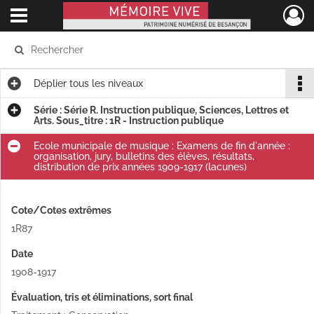
Ouvrir le menu déroulant
Mémoire Vive patrimoine numérisé de Besançon
Déplier
tous les niveaux
Série : Série R. Instruction publique, Sciences, Lettres et
Arts. Sous_titre : 1R - Instruction publique
Ecole municipale de musique : Examens de fin d'année :
organisation, jury, bulletins des élèves, résultats,
distribution de prix années 1909-1917 (lacunes)
Cote/Cotes extrêmes
1R87
Date
1908-1917
Évaluation, tris et éliminations, sort final