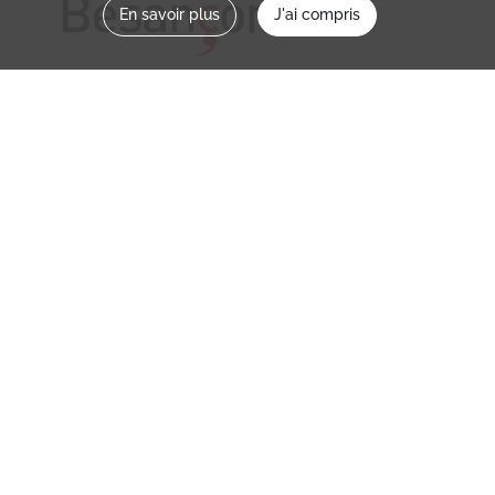
En savoir plus
J'ai compris
Nous contacter
memoirevive@besancon.fr
Nous suivre sur :
Mémoire vive
Ville
NOS ETABLISSEMENTS
MENTIONS LÉGALES / CONDITIONS
D’UTILISATION
POLITIQUE DE CONFIDENTIALITÉ
CREDITS