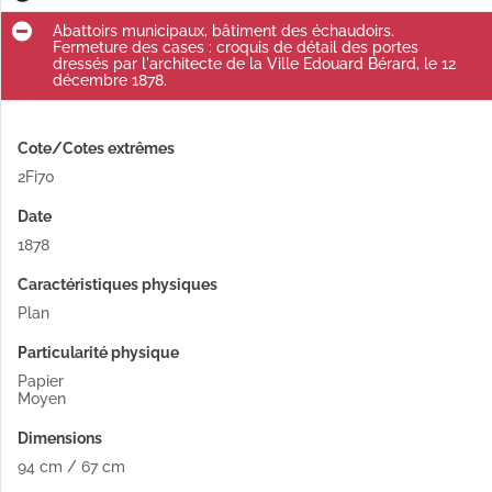
Abattoirs municipaux, bâtiment des échaudoirs.
Fermeture des cases : croquis de détail des portes
dressés par l'architecte de la Ville Edouard Bérard, le 12
décembre 1878.
Cote/Cotes extrêmes
2Fi70
Date
1878
Caractéristiques physiques
Plan
Particularité physique
Papier
Moyen
Dimensions
94 cm / 67 cm