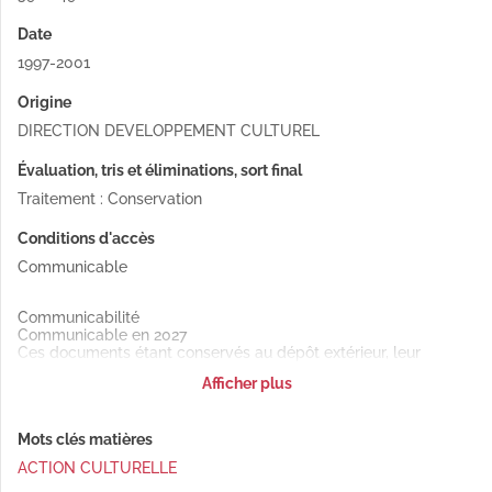
Date
1997-2001
Origine
DIRECTION DEVELOPPEMENT CULTUREL
Évaluation, tris et éliminations, sort final
Traitement : Conservation
Conditions d'accès
Communicable
Communicabilité
Communicable en 2027
Ces documents étant conservés au dépôt extérieur, leur
communication en salle de lecture est soumise à un délai de
Afficher plus
48h minimum.
Mots clés matières
ACTION CULTURELLE