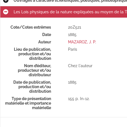
Ouvrages à caractère scientifiques, politiques, philosophique
Les Lois physiques de la nature expliquées au moyen de la Tr
Cote/Cotes extrêmes
20Z521
Date
1885
Auteur
MAZAROZ, J. P.
Lieu de publication,
Paris
production et/ou
distribution
.
Nom d’éditeur,
Chez l'auteur
producteur et/ou
distributeur
Date de publication,
1885
Travaux franc-maçonniques : conférences sur divers sujets d'économie sociale.
production et/ou
distribution
Type de présentation
155 p. In-12.
La Révolution finie en l'an XII (1804) par le sénatus-consulte du 28 floréal an XII, qui déclare Napoléon Bonaparte Empereur des Français.
matérielle et importance
matérielle
Rapport au Très Illustre Grand-Maître de lOrdre Maçonnique en France, le prince Lucien Murat, sur l'association de secours mutuels entre maçons réguliers.