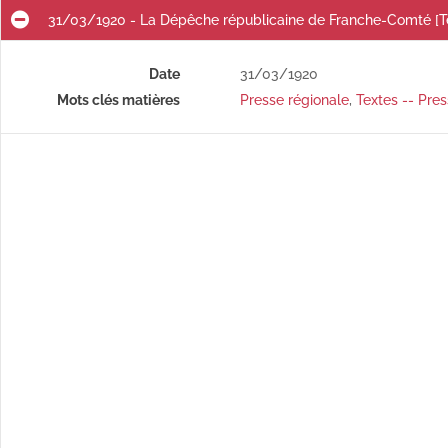
31/03/1920 - La Dépêche républicaine de Franche-Comté [T
Date
31/03/1920
Mots clés matières
Presse régionale
,
Textes -- Pres
é]
é]
é]
01/03/1920 - La Dépêche républicaine de Franche-Comté [Texte imprimé]