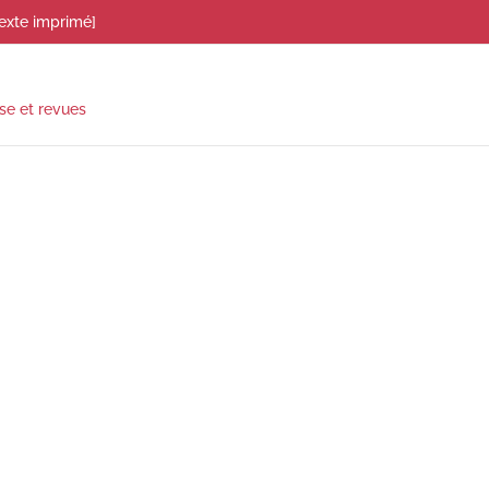
exte imprimé]
se et revues