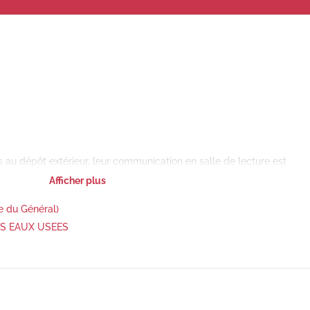
au dépôt extérieur, leur communication en salle de lecture est
imum.
Afficher plus
 du Général)
S EAUX USEES