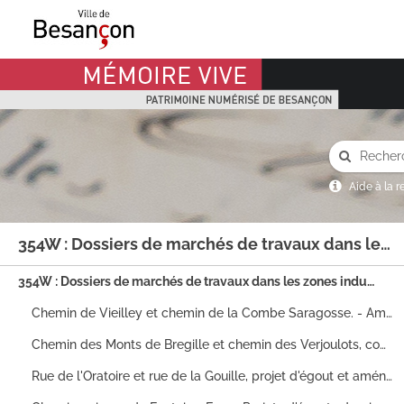
Mémoire Vive patrimoine numérisé de Besançon
Aide à la 
354W : Dossiers de marchés de travaux dans les zones industrielles, les zones d'aménagement concertées (ZAC) et sur la voirie communale.
354W : Dossiers de marchés de travaux dans les zones industrielles, les zones d'aménagement concertées (ZAC) et sur la voirie communale.
Chemin de Vieilley et chemin de la Combe Saragosse. - Aménagement d'un carrefour giratoire : dossier de marché n° 93-061 (1993). - Projet et construction d'égouts : dossiers de marché (notamment n° 78-076 et 81-095) (1973-1983). - Aménagements de voirie : dossiers de marché n°81-088 et 82-153 (1980-1982). - Construction de trottoirs : dossier de marché n°72-024 (1972).
Chemin des Monts de Bregille et chemin des Verjoulots, construction d'un égout : dossier de marché n°83-134 (1983-1985). Chemin des Monts de Bregille et chemin du Fort de Bregille, extension du réseau d'assainissement et renouvellement du réseau d'eau : dossier de marché n°94-141 (1994-1996). Chemin du Fort de Bregille. -N°6, reconstruction du mur de soutènement et mise à l'alignement : dossier de marché n°94-66 (1994). -Construction d'égoût : dossier de marché n°86-167 (1986-1987). - Réfection de voirie partie supérieure: dossier de marché (1961).
Rue de l'Oratoire et rue de la Gouille, projet d'égout et aménagement : dossiers de marché n°79-98 (Oratoire, lot maçonnerie), n°79-62 (Oratoire, assainissement) et n°79-98 (Oratoire, lot voirie), plans (rue de la Gouille), pétition des riverains, documents relatifs au 21 rue de l'Oratoire (1979, 1990). Chemin de l'Oratoire. - Elargissement : dossier de marché n°73-20 (1973-1975). - projet de rectification (modification de l'alignement et déclassement partiels) : dossier de marché (1959). - Elargissement partiel au droit des propriétés Jouffroy et Guerrin : plans, devis estimatif, mémoire des travaux (1960-1961).