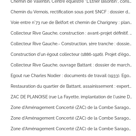
Chemin de Valentin, Centre équestre "L'Etrier Bisontin", construction d'une plate-forme : dossier de marché (n°91-146), extrait des délibérations du Conseil municipal, notes, plans.
Chemin du Vernois, rectification sous pont SNCF : dossier de marché (n° 73-137), plans (1973-1976) ; rectification boulevard Est : dossier de marché (n° 75-139) (1977-1981) ; démolition d'immeuble et constructions d mur : mémoire, avenant (1975-1976) ; aménagement de voirie pour suppression du passage inférieur voûte SNCF : convention SNCF/Ville de Besançon (n° 86-168) (1988). Boulevard Est, travaux au droit du pont SNCF : convention, dossiers de marché (n°71-10 et 71-75) (1971) ; construction d'un tronçon chemin du Vernois, électrification voie ferrée Dole-Belfort : dossier d'avant-projet, arrêté de cessibilité, accord des propriétaires, subventions (1971-1972).
Voie entre n°73 rue de Belfort et chemin de Charigney : plans, dossier de marché (1965-1966). Rue Schweitzer, construction : plans (1969). Station d'épuration des Founottes (1973-1975). Chemin de l'Escale, assainissement : dossier de marché (n°75-244), commission départementale d'hygiène (1969-1975).
Collecteur Rive Gauche, construction : avant-projet définitif, étude SOLETCO (1985-1988) ; 2e et 3e tranches : soumission retenue, procès-verbal d'appel d'offre (1987). Egout entre le chemin de Palente et le collecteur de la cité LOPOFA. - Rue des Aubépines, aménagement : plans, autorisation des riverains (1959-1960).
Collecteur Rive Gauche.- Construction, 1ère tranche : dossier de marché n°85-166, correspondance, plans (1985-1986) ; poste de refoulement : plans, rapport de vérification des installations électriques (s.d. ?) ; 2ème tranche : plans, notamment plans de récolement (1987).
Construction d'un égout collecteur (1886-1926). Projet d'égout entre la rue de la Préfecture et rue Pasteur, rue Charles Nodier et rue de l'Orme de Chamars (1938).
Collecteur Rive Gauche, ouvrage Battant : dossier de marché n°91-154 (1991-1992) ; 5e tranche : dossier de marché. Assainissement entre la rue Charles Nodier et la place de Lattre de Tassigny : dossier de marché n°87-104 (1987-1989).
Egout rue Charles Nodier : documents de travail (1933). Egout rue Charles Nodier : dossier marché (1966). Egout collecteur rue Charles Nodier et égouts secondaires rues Wilson, Chifflet et du Général Lecourbe, construction : avant-projet, dessins types des ouvrages accessoires (1932-1936). Remparts de Charmont.- Aménagement de terrains pour logements d'officiers, projet d'exécution des chemins et égouts : dossier de marché (1930-1932).
Restauration du quartier de Battant, assainissement : expertise CALANDRON, dossier marché, inspection télévisée (1977-1984). Projet de cheminement piétons entre gare Viotte et centre ville.- Passage inférieur avenue de la Paix, passerelle des Glacis, éclairage public et signalisation, plan circulation 1974 : plans, détail estimatif, étude de sol , dossier marché (n°74-123) (1974- 1975). Collecteur rive gauche,1ère, 2ème et 3ème tranches : avenants, plans et dossier marché n° 87-38 ; avenue de la Gare d'Eau : plans (1987-1989).
ZAC DE PLANOISE (rue La Fayette, implantation de l'usine DU PONT DE NEMOURS, viabilités et trottoirs devant l'entreprise, prolongement Boulevard Allende) : plan bornage, étude B3G, cession Ville de Besançon à entreprise (1980). Collecteur Rive Gauche, construction, 1ère tranche : dossier marché n°85-166 (1985-1986).
Zone d'Aménagement Concerté (ZAC) de la Combe Saragosse, réalisation : études géologiques (1978-1980), dossier de création (1981), pré-dossier de réalisation (1982-1984) , dossier de réalisation (1982), comptes-rendus de réunions phases 1, 2, 3 et 4 (1984-1989), extrait des délibérations du Conseil municipal (13.9.1993), bilans (31.7.1993, 30.9.1985, 31.12.1987, 30.4.1990), comparatif avec bilan prévisionnel (avril 1984). Dossiers de la Société d'Equipement du Département du Doubs (SEDD)
Zone d'Aménagement Concerté (ZAC) de la Combe Saragosse, réalisation : dossiers de marché de la Société d'Equipement du Département du Doubs (SEDD). Opérations concernées : -éclairage public : marché 86 c 004 (1987) -revêtement de chaussée pour cheminement piétons, rue Viollet le Duc, impasse Eiffel, impasse Le Corbusier, impasse Perret, rue Briot, chemin de la Selle, rue Guimard : marché 88 c 007 (1988-1993) -fourniture terre végétale : marché 88 c 017 (1988-1991) -espaces verts : marché 89.204 (1989) -plantations : marché 89 206 (1989-1991) -rue Walter Gropius, aménagement de la place triangulaire (1992)
Zone d'Aménagement Concerté (ZAC) de la Combe Saragosse.- Travaux de viabilités, phase 1 dossier de marché de la Société d'Equipement du Département du Doubs (SEDD) n° 83-115.