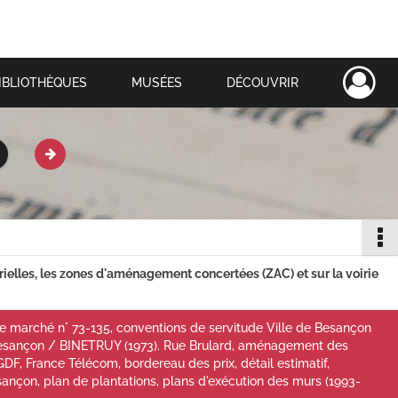
IBLIOTHÈQUES
MUSÉES
DÉCOUVRIR
ielles, les zones d'aménagement concertées (ZAC) et sur la voirie
de marché n° 73-135, conventions de servitude Ville de Besançon
Besançon / BINETRUY (1973). Rue Brulard, aménagement des
GDF, France Télécom, bordereau des prix, détail estimatif,
nçon, plan de plantations, plans d'exécution des murs (1993-