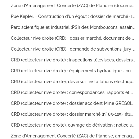
Zone d'Aménagement Concerté (ZAC) de Planoise (documents produits par la Société d'Equipement du Département du Doubs - SEDD). - Parc de stationnement de la zone centrale : plans des travaux, bilan financier (1983-1984). - Place du marché, projet de parking : plans (1981) ; projets de 156 logements : plans, programme SAIEM-B pour le "Jean de Vienne" (1981-1983). - Place Cassin, aménagement : plans (1982-1984). - Projet de terrasse jardin sur la dalle du parking : croquis réalisés pour l'Unité d'urbanisme de Besançon (s.d.).
Rue Kepler. - Construction d'un égout : dossier de marché (1971-1973). - Aménagement des abords du logement-foyer "Les cèdres" : dossier de marché n°72-147 (1972-1973). - Aménagement de voirie : dossier de marché n°74-15 (1974-1975). - Construction d'un égout et pose d'une conduite d'eau : dossier de marché n°92-81 (1992-1993). Rue Denis Papin et chemin des Saulniers, élargissement de voirie : dossier de marché n°78-52 (1978-1980). Chemin de Malpas, reconstruction de murs de soutènement : dossiers de marché années 1960, 1981 (n°87), 1985 et 1993 (n°146) (1960-1994).
Parc scientifique et industriel (PSI) des Montboucons, assainissement gravitaire et relevage eaux usées : dossier de marché n° 91-58 (1991). Développement social des quartiers (DSQ) de Montrapon - Fontaine -Ecu. Cité "Les Montboucons", aménagements extérieurs aux abords des Habitations à loyer modéré (HLM) : dossier de marché (1992-1993). Stade de Montrapon, aménagement d'un accès piétons et pose de filet pare-ballons : dossier de marché (1988). Zone d'Activités des Montboucons. - Implantation de la caserne des pompiers, travaux de viabilité : notice explicative, détail estimatif, plan de situation, plan des travaux, notes, correspondance (1987). - étude d'assainissement : plans, documents de travail (1988 ?).
Collecteur rive droite (CRD) : dossier marché, document de travail, plans.
Collecteur rive droite (CRD) : demande de subventions, jury concours, documents de travail.
CRD (collecteur rive droite) : inspections télévisées, dossiers marchés (75-18, 76-86, 76-168), dossier pénalités, étude géotechnique, dossiers pénalités, conventions de raccordements des particuliers, conventions.
CRD (collecteur rive droite) : équipements hydrauliques, ouvrage de dégrillage, plans béton armé, étude géotechnique.
CRD (collecteur rive droite), déversoir, installations électriques : document de travail, dossiers marchés (n° 79-46 et 83-125).
CRD (collecteur rive droite) : correspondances, rapports et d'études diverses, mémoires, plans, études des débits, examen installations électriques, dossier marché (n° 80-6), accident, dossier contentieux Ville de Besançon / Entreprise FORGAL.
CRD (collecteur rive droite) : dossier accident Mme GREGOIRE, documents de travail, dossier marché (n° 78-4), ouvrage de dégrillage.
CRD (collecteur rive droite) : dossier marché (n° 83-125), étude géotechnique, bassin de dessablement, demandes raccordements riverains, litiges Ville de Besançon / riverains, plans.
CRD (collecteur rive droite), ouvrage de dérivation : notice utilisation et entretien, plans de récolement, bordereau de prix, dégrilleur, dessablement.
Zone d'Aménagement Concerté (ZAC) de Planoise, aménagements : copies des dossiers de la Société d'Equipement du Département du Doubs (SEDD). - rues Picasso, Van Gogh et Dürer : notice de sécurité. - construction de logements étudiants. - immeubles de bureaux SCI le Molière. - espace culturel. - théâtre. - crédit immobilier.