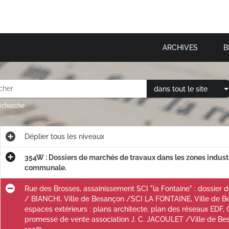
ARCHIVES
B
dans tout le site
recherche
Déplier
tous les niveaux
354W : Dossiers de marchés de travaux dans les zones industr
communale.
Rue des Brosses, assainissement SCI "la Fontaine" : dossier 
/ BIANCHI, Ville de Besançon /SCI LA FONTAINE, Ville de 
espaces extérieurs : plans architecte, plan des réseaux EDF, 
promesse de vente association J. C. JACOULET /Ville de Besa