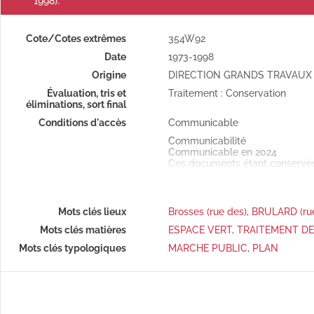
1998).
Cote/Cotes extrêmes
354W92
Date
1973-1998
Origine
DIRECTION GRANDS TRAVAUX
Évaluation, tris et
Traitement : Conservation
éliminations, sort final
Conditions d'accès
Communicable
Communicabilité
Communicable en 2024
Ces documents étant conservés 
soumise à un délai de 48h min
Mots clés lieux
Brosses (rue des)
,
BRULARD (rue
Mots clés matières
ESPACE VERT
,
TRAITEMENT DE
Mots clés typologiques
MARCHE PUBLIC
,
PLAN