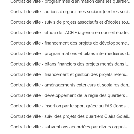
Contrat de ville.- programmes d'animation dans les quartiers Brulard, Montrapon/Fontaine-Ecu, Saint Claude, Rosemont/Saint Ferjeux et Acacias : demandes de subventions pour écoles primaires et centres de loisirs pour jeunes, fiches organismes, tableaux de gestion, comptes rendus, fiches de réalisation avec pièces justificatives
Contrat de ville.- actions d'organismes sociaux (centres sociaux de quartiers, CAF, CCAS) quartiers Montrapon, Acacias, Fontaine-Ecu, Saint-Claude, Palente et Clairs-Soleils, accompagnement social et administratif pour l'intégration des immigrés et de leurs enfants, assistance aux enfants en échec scolaire, banque alimentaire : comptes rendus, correspondance, organigrammes, article de presse
Contrat de ville.- suivis de projets associatifs et d'écoles tous quartiers, animations et manifestations, crédits de État accordée à la ville, demande de subventions : correspondance, conventions, arrêtés préfectoraux, comptes rendus d'activités avec pièces justificatives
Contrat de ville.- étude de l'ACEIF (agence en conseil étude information et formation) pour les projets en direction des publics défavorisés dans les quartiers Palente, Planoise, Montrapon, Clairs-Soleils et Brulard, plan d'hygiène et de santé, dispositif d'aide individuelle aux loisirs par l'échange, travail de cinéma d'animation : demandes de subventions, bilans d'activité, correspondance, bilans financiers, rapport de synthèse
Contrat de ville.- financement des projets de développement et d'insertion des immigrés par le FAS (fond d'action sociale) dans les quartiers (Montrapon/Fontaine-Ecu, Grette/Brulard,Clairs-Soleils, Rosemont/Saint-Ferjeux, Palente/Orchamps), cours d'alphabétisation, activités et formations musicales et sportives : attestations de réalisation, attestation de recettes, budgets prévisionnels, correspondance, ordres de remboursement, avis d'instances académiques
Contrat de ville.- programmations et bilans intermédiaires des projets tous quartiers, accords de principe, proposition de programmations d'activités et d'animations, demandes de subventions : correspondance, états des dépenses et recettes, comptes rendus
Contrat de ville.- bilans financiers des projets menés dans les quartiers Planoise, Grette/Brulard et Montrapon/Fontaine-Ecu, programme de dynamisation de centre commercial, développement des services de proximité, journal de quartier ("Boulevard Nord" de Montrapon) avec mini roman photo : avis de chefs de projets et de délégation municipale, correspondance, rapports d'activités, bilans financiers, comptes rendus, factures
Contrat de ville.- financement et gestion des projets retenus et non retenus dans les quartiers Planoise, Grette, Acacias, Clairs-Soleils et Malcombe, subventions accordées par la ville aux associations et maisons de quartier : diagnostic social, correspondance, tableaux financiers, demandes de subventions
Contrat de ville.- aménagements extérieurs et scolaires dans les quartiers (Acacias, cité des Beaumes, Planoise, Saint-Ferjeux/Amitié, Orchamps, Clairs-Soleils, Condorcet), aménagement d'aires de jeux pour enfants et de terrain de sport, demande de subvention, organisation de colloques, redynamisation des écoles de quartiers à travers les besoins en aménagement et en équipement matériel : plans de financement, conventions, descriptif des travaux
Contrat de ville.- développement de la régie des quartiers et du quartier Planoise, demandes de subventions de nombreux organismes et associations, bilan de fête de quartier de Planoise avec photographies de bonne qualité, recensement des événements de délinquance et d'incivilité : diagnostic sécurité, factures et devis, statuts, dossier de presse, budget prévisionnel
Contrat de ville.- insertion par le sport grâce au FAS (fonds d'aide au sport) dans les quartiers Planoise, Orchamps, Clairs-Soleils, Velotte et Clairs-Soleils), demandes de subventions par les associations/clubs de sports (boxe anglaise, boxe française savate, basketball, football, taekwondo, handball) assemblées générales : attestations de réalisation, rapports, statuts, tableaux de budgets, comptes rendus
Contrat de ville.- suivi des projets des quartiers Clairs-Soleils, Acacias, Grette/Brulard et Planoise, partenariats financiers (État, CCAS), exemplaires d'un journal de quartier ("Boulevard Nord" de Montrapon) : attestations de réalisation avec pièces justificatives, contrat de vente entre la municipalité et un prestataire en événementiel (SARL Vitamine), factures, devis, rapport de comptes annuel
Contrat de ville.- subventions accordées par divers organismes (CCAS, DDE, CAF&) pour les projets de quartiers (Planoise, Rosemont/Saint Ferjeux) : intégration par des réseaux d'échanges, rénovation d'écoles, échanges solidaires de savoirs, aménagement d'aires de jeux : bilans, correspondance, délibérations de conseil municipal, articles de presse, arrêté préfectoraux