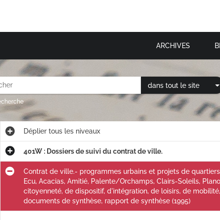
ARCHIVES
B
dans tout le site
recherche
Déplier
tous les niveaux
401W : Dossiers de suivi du contrat de ville.
Contrat de ville.- programmes urbains et projets de quartier
Ecu, Acacias, Amitié, Palente/Orchamps, Clairs-Soleils, Planoi
citoyenneté, de dispositif, d'intégration, de loisirs, de mobil
documents de synthèse, rapport de synthèse (1995)