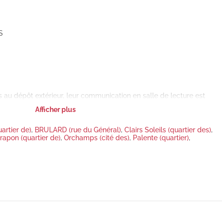
S
au dépôt extérieur, leur communication en salle de lecture est
imum.
Afficher plus
uartier de)
,
BRULARD (rue du Général)
,
Clairs Soleils (quartier des)
,
rapon (quartier de)
,
Orchamps (cité des)
,
Palente (quartier)
,