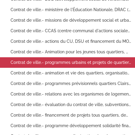
Contrat de ville.- ministère de l'Éducation Nationale, DRAC (direction régionale des affaires culturelles), programmation PLA-CDC (programme local d'habitat-caisse des dépôts et consignation), habitat et développement social urbain, aménagement et développement économique tous quartiers, promotion des populations , amélioration de l'attractivité des quartiers défavorisés, analyse des besoins et de l'offre en logement : rapport de présentation, comptes rendus de réunions, correspondance, charte programmative, document de synthèse, délibérations du conseil municipal, tableaux récapitulatifs, dossier de presse
Contrat de ville.- missions de développement social et urbain tous quartiers, programmes de réhabilitation, actions par organismes ciblés et par coût (pour l'Etat, la région, le département et la ville), réunion du collectif d'adjoints tous quartiers : fiches actions, tableaux récapitulatifs, budgets prévisionnels, correspondance, délibérations du conseil municipal, articles de presse
Contrat de ville.- CCAS (centre communal d'actions sociales), lutte contre l'exclusion et la réinsertion dans la ville des quartiers prioritaires, demandes de subventions tous quartiers, aides financières accordées et réponses d'organismes municipaux (HLM, CAF, FAS etc), édition d'un journal d'informations et de communication sur les quartiers prioritaires, insertion par l'économie, demandes de subventions, partenariats financiers : récapitulatif financier, comptes rendus, correspondance, délibérations du conseil municipal, tableaux d'actions, bilans financiers, fiches d'actions, plans de financement
Contrat de ville.- actions du CU, DSU et financement du MOUS (maîtrise d'œuvre urbaines et sociale) aux quartiers prioritaires, fête de quartier, ateliers logement, demande de subventions: éléments de bilans, comptes rendus, certificats de paiement, tableaux de financement des actions, factures et devis de prestataire, tableaux de comptabilité/gestion, délibérations du conseil municipal
Contrat de ville.- Animation pour les jeunes tous quartiers, mise en place d'ateliers (danse, théâtre, jeux de sociétés…), organisation de vacances : comptes rendus, attestations de réalisation
Contrat de ville.- programmes urbains et projets de quartiers, programmes prévisionnels des quartiers (Montrapon, Fontaine-Ecu, Acacias, Amitié, Palente/Orchamps, Clairs-Soleils, Planoise, Brulard) concernant les actions culturelles, sportives, de citoyenneté, de dispositif, d'intégration, de loisirs, de mobilité, de prévention et délinquance, de promotion des populations : documents de synthèse, rapport de synthèse (1995)
Contrat de ville.- animation et vie des quartiers, organisations de festivals, mise en place de projets d'animations divers : devis, comptes rendus d'activités (1995)
Contrat de ville.- programmes prévisionnels quartiers Clairs-Soleils, Acacias, Amitié, Fontaine-Ecu, Planoise et Brulard, concernant les actions culturelles, sportives, de citoyenneté, de dispositif, d'intégration, de loisirs, de mobilité, de prévention et délinquance, de promotion des populations, attribution de subventions associatives : conventions, fiches d'actions, budgets, rapports d'activités
Contrat de ville.- relations avec les organismes de logement intervenant dans les domaines de l'habitat et du cadre de vie : projet d'aménagements, de campagnes d'informations, d'animations et de dynamisation des quartiers, articles de presse, documents de travail, correspondance (1996)
Contrat de ville.- évaluation du contrat de ville, subventions et crédits accordés : tableaux financiers, bilans d'activités, factures, documents de synthèse, documents de travail, fiches actions, brochures (1996)
Contrat de ville.- financement de projets tous quartiers, demandes de subventions, réalisation d'un film par des jeunes de Clairs-Soleils : affiches, articles de presse, correspondance, comptes rendus (1996)
Contrat de ville.- programme développement solidarité financé par la CDC (Caisse de Dépôts et de Consignation), mise en place de projets (subventions accordées, aides financières et matérielles aux démarrages de projets) : comptes rendus, articles de presse, conventions et avenants aux conventions, correspondance