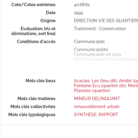
Cote/Cotes extrêmes
401W61
Date
1995
Origine
DIRECTION VIE DES QUARTIER
Évaluation, tris et
Traitement : Conservation
éliminations, sort final
Conditions d'accès
Communicable
Communicabilité
Communicable en 2021
Ces documents étant conservés 
soumise à un délai de 48h min
Mots clés lieux
Acacias, Les (lieu-dit)
,
Amitié (q
Fontaine Ecu (quartier de)
,
Mont
Planoise (quartier)
Mots clés matières
MINEUR DELINQUANT
Mots clés collectivités
renouvellement urbain
Mots clés typologiques
SYNTHESE
,
RAPPORT