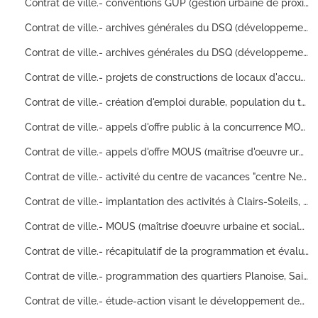
Contrat de ville.- conventions GUP (gestion urbaine de proximité) et TFPB (taxe foncière sur les propriétés bâties) quartiers Brulard, Planoise et Clairs-Soleils, actions environnementales (externalisation des ordures ménagères, collecte sélective, sensibilisation des citoyens à l'environnement, nettoiement des cours d'écoles etc), séminaires sur la GUP (forum, ateliers etc), mise en place d'ouverture de portes d'immeubles avec badge électromagnétique, sécurisation de certaines caves d'immeubles : livret des chargés de gérance et relations clients (SAFC), cahier des charges, articles de presse
Contrat de ville.- archives générales du DSQ (développement social des quartiers), évaluations des actions 1995 tous quartiers, aménagement de galerie associative, reversement de subventions par la CAF, opérations de solidarité de voisinage, actions contre l'illettrisme : tableaux estimatifs de financements d'opérations, attestations, correspondance, guide de programmation, arrêtés préfectoraux, cahier de références, document de travail, document de proposition de prestations par un cabinet d'études, avis d'appels publics à la concurrence
Contrat de ville.- archives générales du DSQ (développement social des quartiers) et opérations sociales tous quartiers, programmes d'actions de santé des jeunes de 16-25 ans, opérations d'aménagement social concerté, programme de communication sociale, études des besoins solvables : conventions locales de développement social, avenants à la convention locale, fiche d'identifiant de candidat
Contrat de ville.- projets de constructions de locaux d'accueil du monde associatif, quartiers (Clairs-Soleils, Palente, Brulard, Planoise, Montrapon, Rosemont-Saint Ferjeux), mise en place de services de proximité, affectations de secteurs à des écoles maternelles et primaires, constitution d'un lieu d'accueil intergénérationnel, animation culturelle, recrutement de personnels qualifiés pour les animations de quartiers : conventions de financement et de location, certificats administratifs, dossier de présentation des programmes, fiches actions, dossier de factures, notice descriptive et estimative
Contrat de ville.- création d'emploi durable, population du troisième âge, études sur le développement des services de proximité de l'agglomération bisontine, plate-forme de services à la personne, projets EQUAL de lutte contre les discriminations et les inégalités de toute nature dans le cadre du marché du travail, mutualisation des personnes : synthèses, articles de presse (notamment des sites web de périodiques tels que liberation.fr ou lemonde.fr), powerpoint, dossiers de presse
Contrat de ville.- appels d'offre public à la concurrence MOUS (maîtrise d’oeuvre urbaine et sociale) et ACEIF (agence conseil études information formation) tous quartiers, location et entretien d'un parc de stationnement, mission animations du dispositif MOUS, revitalisation des centres commerciaux dans les quartiers en difficultés, déclarations de candidat pour les appels d'offres, diagnostic et préconisation sur l'intégration des immigrés: avis d'attribution, références à des ouvrages en relation avec Le DSU (développement social et urbain), certificats de paiement, tableau de bord annuel, cahier des charges
Contrat de ville.- appels d'offre MOUS (maîtrise d'oeuvre urbaine et sociale) tous quartiers, répartition des chefs de projets sur chaque quartier : rapport de présentation, procès-verbaux, cahier de références, attestation de versement, identifiants de candidats aux appels d'offre, dossier de candidature, rapport de synthèse
Contrat de ville.- activité du centre de vacances "centre Nelson Paillou" et le dispositif "Top Vacances", instructions départementales des centres de séjour (sécurité, santé, encadrement etc), bilan de vacances scolaires et de grandes vacances, guide pratique des activités physiques et sportives en centre de vacances et de loisirs (fiches techniques de précautions, équipement, effectifs etc), projet la nature dans la cité, programmes de centre de vacances : récépissé de déclaration d'un séjour de vacances, textes réglementaires, conventions, index de rémunération du personnel vacataire, délibérations du conseil municipal, fiches de prêt (matériel de camping)
Contrat de ville.- implantation des activités à Clairs-Soleils, redynamisation de la vie économique, médiation socio-économique, demande d'aide au titre du FRE (fonds de revitalisation économique), mobilisation de crédits financiers pour des opérations de création d'activité : bilan d'expérimentation , notes d'intention, notes de synthèses, tableaux de statistiques
Contrat de ville.- MOUS (maîtrise d’oeuvre urbaine et sociale) dans les quartiers Grette, Planoise et Rosemont/Saint-Ferjeux, études diverses (profil type des habitants des quartiers, desserte des bus dans les quartiers etc), demandes de subventions, projet de plate-forme multiservice pour favoriser l'insertion sociale et professionnelle des jeunes, restructuration de locaux communs : conventions de quartiers, tableaux (de synthèse, de statistiques, de chiffres), fiches actions, dossiers d'études
Contrat de ville.- récapitulatif de la programmation et évaluation des actions : tableaux récapitulatifs financiers, documents de synthèse
Contrat de ville.- programmation des quartiers Planoise, Saint-Ferjeux et Grette, demandes de subventions, travaux de sécurisation de centre commercial : délibérations du conseil municipal, comptes d'exploitation, état et dépenses des recettes, bilans intermédiaires, classement officiel de clubs et associations sportives, document de travail, tableaux financiers par quartier et par service
Contrat de ville.- étude-action visant le développement des services de proximité (par les cabinets ARGOS développement local, AMEDIS), allocution d'adjoint au maire : articles de presse, rapport de synthèse, comptes rendus de réunions, documentation de la banque CRÉDIT COOPÉRATIF