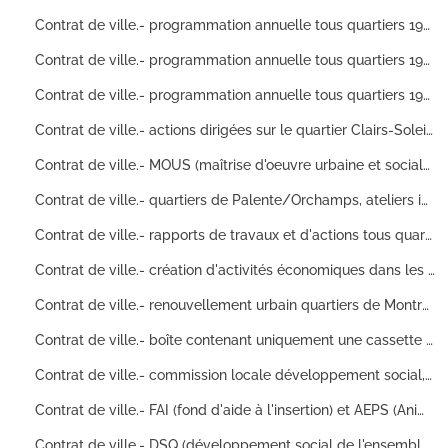
Contrat de ville.- programmation annuelle tous quartiers 1997, présentations de projets, demandes de subventions, projet de construction d'un dojo (local d'arts martiaux) à Planoise : comptes rendus d'activités, fiches actions, document de synthèse, devis, articles de presse
Contrat de ville.- programmation annuelle tous quartiers 1998 : document de synthèse, diagnostic et préconisations
Contrat de ville.- programmation annuelle tous quartiers 1999, demande de subventions, projet bibliothèque sonore, espace de rencontres et de loisirs pour la petite enfance : rapport d'activités, articles de presse, statuts, classification des actions du contrat de ville, comptes rendus de réunions, attestations de réalisation
Contrat de ville.- actions dirigées sur le quartier Clairs-Soleils, état des lieux sur la situation du quartier, lutte contre la vacante (appartements vacants trop nombreux ou trop rapprochés), projet de marché de l'information, projet de pôle enfance, aménagement de locaux d'animation : articles de presse (plus articles tirés du site web du journal Le Pays), plans et schémas de bâtiments (façades et coupes), bilan d'expérimentation, document de travail, règlement intérieur de collège, notice descriptive
Contrat de ville.- MOUS (maîtrise d'oeuvre urbaine et sociale), actions quartiers Palente-Orchamps, Planoise, Clairs-Soleils, colloque régional "lieux d'accueil parents-enfants", réalisation d'entretiens, mémoire sociologique Le politique entre justification et rhétorique, pérennisation d'actions de développement social, étude sur le développement social des quartiers : bibliographies, citations, brochures, dossier documentaire, rapport de synthèse, convention locales de développement social, tableaux financiers, articles de presse
Contrat de ville.- quartiers de Palente/Orchamps, ateliers individualisés de ré-acquisition des savoirs de base, stage de formation en alcoologie, aménagement d'une galerie associative, actions autour du thème pauvreté/précarité/exclusion, demandes de subventions, création d'espaces de jeux pour enfants, demande d'attribution de locaux associatifs : comptes rendus de réunions, statistiques sur les familles (monoparental, taux de chômage des chefs de famille etc), plans et schémas, étude pré-opérationnel
Contrat de ville.- rapports de travaux et d'actions tous quartiers, rapport des évolutions dans les thèmes de l'emploi (industrie et commerce, chômage, secteur tertiaire, fiscalité etc), étude GREFOSS (groupe d'étude et de formation sur le sanitaire et social) sur le développement communautaire, projet d'urbanisme et d'architecture, perspectives des relations famille-école, rapport sur les problèmes des individus (précarité, exclusion sociale etc), rapport d'activités (1997) de l'association Or 'ange, rapport sur l'école et l'intégration, données générales sur la mutation et le développement économique de Besançon, commission école pour la réussite scolaire : dossiers documentaires, note de synthèse et de travail, articles de presse, rapports
Contrat de ville.- création d'activités économiques dans les quartier, chômage, travailleurs sociaux, opération de renouvellement, redynamisation urbaine du quartier, sécurisation du supermarché, organisation de la fête de quartier, séminaire sur le logement, requalification des locaux à usage collectif : synthèse et compte rendus de réunions, articles de presse, fiches de suivi des structures commerciales et administratives, projet de pré-diagnostic, rapport d'études
Contrat de ville.- renouvellement urbain quartiers de Montrapon/Fontaine-Ecu, projet de restructuration scolaire, fonctionnement d'un réseau emploi, renforcement de la cohésion et du lien social : cartographie d'occupation sociale, statistiques et schémas, comptes rendus de réunions, charte des centres sociaux, tableaux chiffrés
Contrat de ville.- boîte contenant uniquement une cassette VHS de 26 minutes avec un film nommé VIVA CITE
Contrat de ville.- commission locale développement social, programme prévisionnel 1991, DSQ (Développement social des quartiers) dans les quartiers Brûlard , Planoise, Orchamps-Palente et Montrapon, programme 3 projets pour 3 quartiers, programme de communication sociale : correspondance, tableau récapitulatif des projets avec financement (ville, Etat, région, département), fiches actions, compte rendu de réunions, notifications, plan de financement
Contrat de ville.- FAI (fond d'aide à l'insertion) et AEPS (Animation éducative périscolaire) quartiers Grette, Montrapon, Clair-Soleils et Planoise, actions sociales pour les travailleurs immigrés et leurs familles, accompagnement scolaire, demande de subventions : notifications de subventions, attestations de réalisation, correspondance, fiche techniques, état des dépenses et recettes , engagements et comptabilité de la FAS, fiches budgets
Contrat de ville.- DSQ (développement social de l'ensemble des quartiers), programme d'actions par quartier, actions à l'échelle de la ville en direction des publics défavorisés, aménagement d'un local intergénérationnel dans le quartier Brulard et d'un terrain de sport cité de la Beaume, bilan pour l'ensemble des quartiers : document de présentation générale, rapport de synthèse des actions par quartier, rapport de présentation, délibération du conseil municipal, comptes rendus d'actions, tableaux récapitulatifs annuels, fiches opérations, conventions non signées