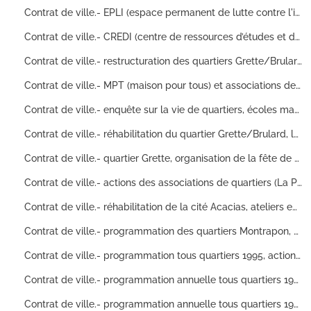
Contrat de ville.- EPLI (espace permanent de lutte contre l'illettrisme), AGIR (association générale des intervenants retraités), MPT (maison pour tous ) et relais jeunesse, centre social, emploi et formation, écoles maternelles et écoles primaires, collège Diderot/Voltaire/Victor Hugo, activités organisées par le centre social Bourgogne (assistance sociale, ateliers cuisine, rencontres etc) , passage de Planoise au statut de ZEP, ouverture du relais jeunesse, démolition et réaménagement de locaux de bureaux rapprochement des personnes isolés par des repas préparés et pris en commun, constitution de régies de quartiers : articles de presse, bilans d'activités de centre social, correspondance
Contrat de ville.- CREDI (centre de ressources d’études et de documentation pour l’intégration), scouts de France et scouts Musulmans, mise en place d'une école de football, organisation de colloque créativité/participation/démystification, échanges interculturels, projet d'espace d'accueil multimédia, demande d'attribution de locaux , projet de centre de documentation et d'information sur l'immigration : règlement de club de sport, cahier de facture, avenants à la convention, devis de travaux (menuiserie, électricité, sanitaires etc), états de synthèse ACTIS (audit conseil expertise comptable), statuts, dossier documentaire, bibliographies, comptes rendus de réunions des groupes de travailleurs sociaux de Planoise
Contrat de ville.- restructuration des quartiers Grette/Brulard, colloque détruire et reconstruire, architecture et réhabilitation de quartier, lutte contre l'exclusion, enquête vie du quartier : rapport de stage, conventions de quartier, document de synthèse, dossier général plans/schéma/photos
Contrat de ville.- MPT (maison pour tous) et associations de Planoise, réseau d'échanges réciproques de savoir, mise en place d'outils de travaux par l'association PARI (accompagnement scolaire), projet de création d'une maison du citoyen (lieu d'écoute, projet d'implantation d'un poste de police, renseignements administratifs etc), coordination de la MPT et des salles d'activités, insertion des jeunes par le football : statuts, coMPTes de résultat, articles de presse, rapport de presse
Contrat de ville.- enquête sur la vie de quartiers, écoles maternelles et primaires, conseils de quartiers, projet de créations de locaux pour rencontres conviviales (salle de musique, espace cuisine, salle de rencontre entres habitants etc), enquête sur la vie des quartiers, rééducation orthopédique dans les établissements scolaires, réaménagement du centre commercial Brulard, séjour patrimoine environnement : comptes rendus de réunions
Contrat de ville.- réhabilitation du quartier Grette/Brulard, loisirs organisés par les associations (sport, soirées à thèmes, voyages etc ), pétition d'alerte sur les situations déplorables (mauvais état d'escaliers en bois des immeubles, squat de jeunes anonymes dans certaines entrées d'immeubles etc), demandes de subventions, réalisation d'un film de 44 minutes intitulé "le 3 novembre", fermeture de la bibliothèque de la Grette : articles de presse, fiches action, récépissé de déclaration, bilans financiers
Contrat de ville.- quartier Grette, organisation de la fête de quartier, projet de centre social, constitution de lieu d'accueil intergénérationnel, développement social par la concertation, actions du groupe pauvreté-précarité-exclusion, réalisation d'une maquette du quartier par des maternelles, projet femmes au volant : comptes rendus de réunions, bulletin officiel, document de travail, bilan intermédiaire, liste de membres, articles de presse, bilan et comptes de résultats, statuts, règlement intérieur, rapport d'activité
Contrat de ville.- actions des associations de quartiers (La Palmeraie etc), prévention du sentiment d'abandon des services publics dans le quartier, valorisation des atouts du quartier, organisation du carnaval, préparation de la fête du quartier, aide humanitaire et aide alimentaire, projet de constitution d'un lieu d'accueil intergénérationnel, : comptes rendus de réunions, statuts, comptes de résultats, fiches actions, bilans (intermédiaire, d'actions etc)
Contrat de ville.- réhabilitation de la cité Acacias, ateliers environnementaux, aménagement d'aires de loisirs, avant-projet de pôle enfance, , projet de ludothèque, projet de centre social : articles de presse, bilan d'activités, fiches actions, rapport de synthèse, convention de location
Contrat de ville.- programmation des quartiers Montrapon, Planoise, Saint-Ferjeux, Grette et Amitié), création du parc urbain de Planoise, projet reportage photographique par des collégiens, réaménagement des écoles par secteurs, gratuité des transports scolaires, accompagnement culturel, centre de loisirs sans hébergement : articles de presse, tableaux de budgets par quartiers, comptes rendus et synthèses de réunions, statuts d'associations
Contrat de ville.- programmation tous quartiers 1995, actions en relation avec plusieurs thèmes (citoyenneté, scolarité, culturel, loisirs, promotion des populations etc), projet d'insertion par l'école à plusieurs niveaux (communicationnel, environnemental, règlementaire), initiation à l'environnement urbain, rénovation de hall d'entrées et des abords : fiches actions, tableaux de textes et tableaux chiffrés, organigrammes, articles de presse, compte rendu, convention de financement, document de travail, correspondance manuscrite et informatique
Contrat de ville.- programmation annuelle tous quartiers 1996, actions de la délégation animation/formation/prévention, actions en faveur des publics défavorisés : document de synthèse, fiches actions, bilans thématiques, synthèse de priorités
Contrat de ville.- programmation annuelle tous quartiers 1997, mode d'emploi du contrat de ville, projets d'associations sportives (accessibilité aux sports des enfants en difficultés, demandes de subventions, présence sur les quartiers prioritaires, formation des cadres sportifs, aide à la structuration des clubs etc) : fiches actions, tableaux récapitulatifs financiers, comptes rendus de réunions