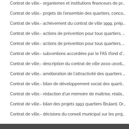
Contrat de ville.- organismes et institutions financeurs de projets tous quartiers, statistiques sur la sécurité de l'ensemble des quartiers : comptes rendus, arrêtés préfectoraux, correspondance, rapports, comptes administratifs
Contrat de ville.- projets de l'ensemble des quartiers, concours d'élaboration de scénario pour réaliser un film, réalisation d'un programme d'activité pour jeunes durant les grandes vacances d'été, études de besoins et de faisabilité de projets : synthèses, comptes-rendus.
Contrat de ville.- achèvement du contrat de ville 1999, préparation du contrat de ville 2000/2006, projets de 1999 non retenus, formation de bénévoles, programmes d'interventions visant à modifier l'image du quartier Clairs-Soleils, classification des livres d'une bibliothèque par les enfants de l'école primaire Condorcet, animations théâtrales (Montrapon) par la compagnie Tohu Bohu : articles de presse, bilans, budgets, comptes annuels, rapport d'activités, statuts
Contrat de ville.- actions de prévention pour tous quartiers, aide aux victimes d'infractions, questionnaire/sondage sur la sécurité publique, soins accordés aux toxicomanes, développement de la lecture dans les maisons d'arrêts, lutte contre la discrimination : documents de synthèse, comptes administratifs, statistiques de fonctionnement et d'activités, correspondance, attestations de réalisation, listes de membres
Contrat de ville.- actions de prévention pour tous quartiers, réalisation d'un document par des jeunes de quartier (nommé Démo Jeunes) pour sensibiliser (peine de mort, clandestinité, racisme, armes, contrefaçons, prostitution etc), planning des animations (fête de quartier de Planoise), projet de croisière en mer avec des jeunes (Clairs-Soleils, Planoise et Rosemont Saint Ferjeux), activité de parapente : articles de presse, factures, devis, conventions, statuts, comptes de résultats, procès-verbal
Contrat de ville.- subventions accordées par le FAS (fond d'aide au sport), diverses actions sportives réalisées (création d'équipes, animations d'équipes etc) par le biais de différents sports (handball, basketball, karaté, boxe, lutte etc), témoignages de stagiaires : factures, attestations, comptes et notes de frais d'associations sportives, articles de presse, budgets prévisionnels, bilans financiers.
Contrat de ville.- description du contrat de ville 2000-2006, subventions accordées par divers organismes et institutions (jeunesse et sport, la région, CDC, DRAC, DDE etc), projet de réalisation d'une brochure de présentation du contrat de ville, organisation d'une réception (parc des expositions Micropolis) : devis, dépliant, règlement intérieur, listes de participants, documents de travail, bibliographies, correspondance
Contrat de ville.- amélioration de l'attractivité des quartiers prioritaires (Planoise, Palente/Orchamps Clairs-Soleils, Brulard), dotation de solidarités urbaines, aménagement extérieurs : documents de travail, documents préparatoires pour des réunions, délibérations de Conseil Municipal, fiches techniques
Contrat de ville.- bilan de développement social des quartier Clairs-Soleils/Fontaine-Ecu, Chaillots et Saint-Claude, soutien scolaire, réhabilitation de parc locatif, études, projet de restaurant associatif : étude de faisabilité, bilan complémentaire, articles de presse, éléments financiers, photos
Contrat de ville.- rédaction d'un mémoire de maîtrise, réalisation expérimentale de réhabilitation de quartier (Fontaine-Ecu) : convention locale de développement social, tableaux chiffrés, écrits d'un étudiant à l'université de Besançon
Contrat de ville.- bilan des projets 1993 quartiers Brulard, Orchamps/Palente, Montrapon et Planoise, subventions attribuées aux associations et structures d'accueils de quartiers, programmes d'actions : dépenses d'encadrement, fiches techniques, dossiers de correspondance
Contrat de ville.- décisions du conseil municipal sur les projets de quartier Brulard, Planoise, Palente, Orchamps et Montrapon, accompagnement social, subventions accordées : délibérations, conventions