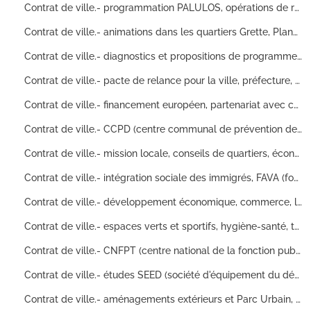
Contrat de ville.- programmation PALULOS, opérations de réhabilitation des quartiers Planoise, Brulard, Clairs-Soleils, Orchamps, Palente, Amitié et Acacias, actions sociales en faveur de la famille ainsi que de l'enfance et des jeunes, attributions de subventions, sollicitation d'associations de quartier, prévention de la délinquance et lutte contre l'insécurité en milieu urbain : délibérations du conseil municipal, comptes rendus de réunion, état des crédits, protocole d'accord, document de synthèse, comptes administratifs
Contrat de ville.- animations dans les quartiers Grette, Planoise et Saint-Ferjeux), animation sportive dans les quartiers, préparation de la programmation 1999, demandes des associations et clubs sportifs pour bénéficier du FAS (fond d'aide au sport), mise en place d'espaces de loisirs et de rencontres: bilans (d'ateliers, d'activités, moral etc), rapport d'activités, listes de membres (de conseil d'administration, de bureau etc)
Contrat de ville.- diagnostics et propositions de programmes d'actions de renouvellement urbain dans les quartiers Acacias, Pesty et Clairs-Soleils, opérations de relogement et de restructuration, projet "Handi-Emploi 25" aidant les handicapés à l'insertion professionnelle : articles de presse, listes de ménages relogés
Contrat de ville.- pacte de relance pour la ville, préfecture, SGAR (Secrétariats généraux pour les affaires régionales), DIV (délégation interministérielle de la ville), opération de dialogue et de coopération contre la violence dans les quartiers, projet de loi de finances, définition géographiques des zones franches urbaines, opération d'accessibilité des soins médicaux aux personnes les plus modestes, enquêtes sur les besoins de formation des chefs de projet : articles de presse, conventions, circulaires ministérielles
Contrat de ville.- financement européen, partenariat avec conseil régional et général, fondation de France, organismes HLM, équipes opérationnelles, réunions ACEIF (agence conseil études information formation) et DSU (développement social et urbain), promotion des individus et des groupes issus de l'immigration, développement des relations entre la CDC (caisse des dépôts et consignations) et les collectivités locales : comptes rendus de réunions, charte de gestion locative, plaquette de présentation, procès-verbaux, rapport d'activités, diagnostics, circulaires, dossier de presse
Contrat de ville.- CCPD (centre communal de prévention de la délinquance), et ADDSEA (association départementale du Doubs de sauvegarde de l'enfant à l'adulte), contrat local de sécurité Besançon-Chalezeule, contrat LASER (locaux animation sport expression responsabilité), assemblée plénière pour la prévention de la délinquance, chantiers éducatifs, débat du CCPD, services d'aide aux victimes : note de synthèse, comptes administratifs, questionnaire, rapport d'activités, bilan de fonctionnement du relais jeunesse 1997, factures, fiches signalétiques de projets, dossier de présentation
Contrat de ville.- mission locale, conseils de quartiers, économie sociale et insertion, CCAS (centre communal d'actions sociales) et PLIE (plan local d'insertion économique), association Mosaïque, mise en place de thérapies familiales, organisation du dispositif du RMI, programme départemental d'insertion, colloque les petits enfants dans la communauté, contrat enfance de la CAF, bénéficiaires du FDI (fond départemental d'insertion) et de subventions, descriptif des conseils de quartiers, rencontres entre acteurs sociaux et acteurs médicaux, mise en place d'un lieu d'analyse des situations, insertion des jeunes en grande difficultés, formation linguistique et professionnelles pour réfugiés : compte rendu de réunion, exposé de situation, cahier du travail social du CCAS, organigramme du CCAS, articles de presse, circulaires et arrêtés
Contrat de ville.- intégration sociale des immigrés, FAVA (fond d'aide à la vie associative), ADRI (agence pour le développement des relations interculturelles), FAS (fonds d'action sociale), FRATE (Formation Recherche Animation pour Travail et l'Education), mission petite enfance issue de l'immigration, séminaire La médiation pour l'intégration des populations issues de l'immigration, formation régionale sur les pratiques de maternage en situation d'immigration : circulaire d'information, rapport d'activité de la FRATE (1997), comptes de résultats, articles de presse, bilans, rapport d'activités, documentation sur les modalités d'acquisition de la nationalité française
Contrat de ville.- développement économique, commerce, logements, culture, sport et enseignement, ateliers artistiques, lutte contre l'exclusion, insertion par le sport, réhabilitation des copropriétés ainsi que parties privatives et parties communes, colloque sur le logement dans les transformations sociales, aide au logement social, développement des moyens scolaires des écoles à faible attractivité : comptes rendus de réunions, articles de presse
Contrat de ville.- espaces verts et sportifs, hygiène-santé, transports CTB (compagnie des transports de Besançon), CDPA/CHAA (comité départemental de prévention de l'alcoolisme/centres d'hygiène alimentaire et d'alcoologie), bilans des dysfonctionnements survenus dans la compagnie de transports en commun CTB (jets de pierres, vitres cassées, voyageurs violents etc), exposition (sur 2 pages) d'images pour la lutte contre le SIDA, courriers de protestations d'habitants au maire (conditions de vie, problèmes de voisinage) : statistiques, graphiques, rapports, diagnostic communautaire de santé, organigramme du CDPA/CHAA
Contrat de ville.- CNFPT (centre national de la fonction publique territoriale), IRTS (institut régional du travail social), HDL (habitat développement local), UNADEL (union nationale des acteurs et des structures du développement local) , ACEIF (agence conseil études information formation), étude sur le logement des personnes immigrés, rencontres nationales de l'inter-réseaux des professionnels du DSU, projets en relation avec les écoles primaires (formation des enseignants, prise en charge des élèves en difficulté etc), forum-ateliers sur les politiques locales de l'habitat : liste de membres de conseils d'administration, cahier d'expériences du DSU de sa troisième rencontre nationale, note d'étapes, rapports juridiques et financiers, attestation de stage, cahiers des charges, acte d'engagement pour les marchés de fournitures, appels d'offres
Contrat de ville.- études SEED (société d'équipement du département du Doubs) et ACEF (association pour l'épargne et cle crédit des fonctionnaires), travaux sur le quartier Planoise, diagnostic local de sécurité, amélioration de la diffusion de l'information et des concertations entres habitants de quartiers, prestation de requalification urbaine, interventions sur le développement social et urbain : rapport de synthèse, document de travail, conventions de quartier, tableaux chiffrés de résultats de questionnaires, comptes rendus de réunions, documentation
Contrat de ville.- aménagements extérieurs et Parc Urbain, journal La Passerelle et conseil de quartier, commerces et Habitat 25, étude d'impact et analyse de la redynamisation commerciale, protestations de bailleurs, réalisation d'un centre de sport de combats, prévention-sécurité du commerce et de l'artisanat des zones urbaines sensibles : note de présentation, esquisses, budgets prévisionnels de fonctionnement, mémo de synthèse, proposition méthodologique, compte rendus de chantiers, étude de faisabilité