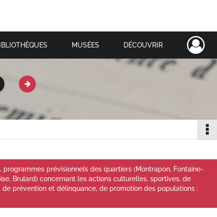
IBLIOTHÈQUES
MUSÉES
DÉCOUVRIR
s, programmes prévisionnels des quartiers (Montrapon, Fontaine-
se, Brulard) concernant les actions culturelles, sportives, de
ité, de prévention et délinquance, de promotion des populations :