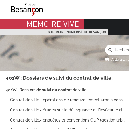
Mémoire Vive patrimoine numérisé de Besançon
Aide à la 
401W : Dossiers de suivi du contrat de ville.
401W : Dossiers de suivi du contrat de ville.
Contrat de ville.- opérations de renouvellement urbain consacré uniquement au quartier Clairs-Soleils, démarches de redynamisation de quartier, entretiens avec des entrants et sortants du quartier sur les raisons de leurs départs ou de leurs arrivées, réaménagement des locaux collectifs résidentiels : bilan d'expérimentation, document de travail, note de synthèse, études, conventions de missions, mémoire justificatif, état des investigations sur la délinquance et l'insécurité, bibliographies, rapport de diagnostic technique
Contrat de ville.- études sur la délinquance et l'insécurité du quartier Clairs-Soleils (par les cabinets d'études ERM, CORUM, PASSION, AMNYOS, BESS, AZERTY, ECS, AMAVI, COPAS), analyse de la situation financière du quartier, programmes de destruction et reconstructions, préconisations : articles de presse, synthèses, rapports d'étapes, plans et schémas du quartier
Contrat de ville.- enquêtes et conventions GUP (gestion urbaine de proximité) tous quartiers, décret relatif au gardiennage pour les propriétaires d'immeubles d'habitations, déclarations d'abandon de parcelles d'espaces extérieurs, numéros 34 et 35 d'un journal de quartier ("l'Ascenseur" de Montrapon), sollicitation d'établissements scolaires (lycées, collèges, écoles maternelles) à la mairie pour divers problèmes (squats, dégradations, chiens dangereux etc), organisation des services de collecte et de tri des déchets : synthèses d'enquêtes, document de travail, correspondance, dossier d'activités, plans et schémas