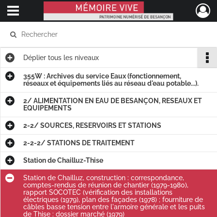
Ouvrir le menu déroulant
Mémoire Vive patrimoine numérisé de Besançon
Déplier
tous les niveaux
355W : Archives du service Eaux (fonctionnement,
réseaux et équipements liés au réseau d'eau potable...).
2/ ALIMENTATION EN EAU DE BESANÇON, RESEAUX ET
EQUIPEMENTS
2-2/ SOURCES, RESERVOIRS ET STATIONS
2-2-2/ STATIONS DE TRAITEMENT
Station de Chailluz-Thise
Station de Chailluz, construction : correspondance,
comptes-rendus de réunion de chantier (1979-1980),
rapport SOCOTEC (vérification des installations
électriques (1979), plan des façades (1978) ; fourniture de
câbles basse tension entre l'armoire générale et les puits
de Thise : dossier marché (1979)