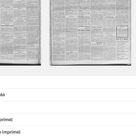
mté
primé]
e imprimé]