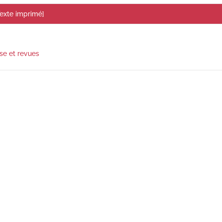
exte imprimé]
se et revues