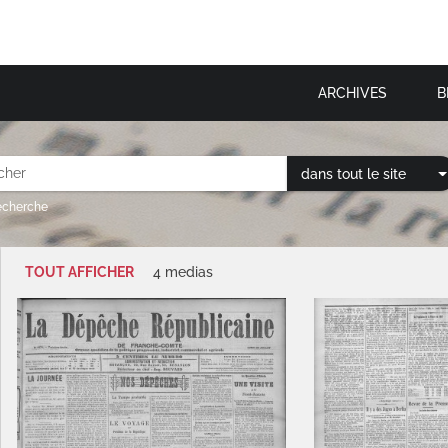
ARCHIVES
B
dans tout le site
recherche
TOUT AFFICHER
4 medias