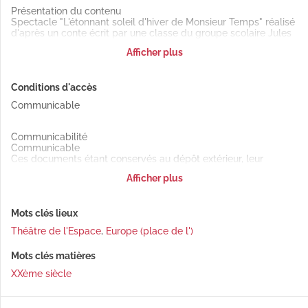
Présentation du contenu
Spectacle "L'étonnant soleil d'hiver de Monsieur Temps" réalisé
d'après un conte écrit par une classe du groupe scolaire Jules
Ferry (Besançon) avec des illustrations des Bibliothèques
Afficher plus
municipales (section jeunesse du Centre Pierre Bayle et des
Clairs-Soleils) et d'une classe de l'école de l'Arsenal
programmé en décembre 1983 : affiche (1983).
Conditions d'accès
Communicable
Communicabilité
Communicable
Ces documents étant conservés au dépôt extérieur, leur
communication en salle de lecture est soumise à un délai de
Afficher plus
48h minimum.
Mots clés lieux
Théâtre de l'Espace
,
Europe (place de l')
Mots clés matières
XXème siècle