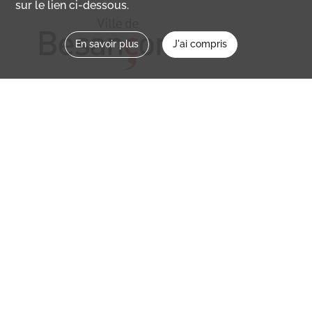
sur le lien ci-dessous.
En savoir plus
J'ai compris
Nous contacter
memoirevive@besancon.fr
Nous suivre sur :
Mémoire vive
Ville
NOS ETABLISSEMENTS
MENTIONS LÉGALES / CONDITIONS