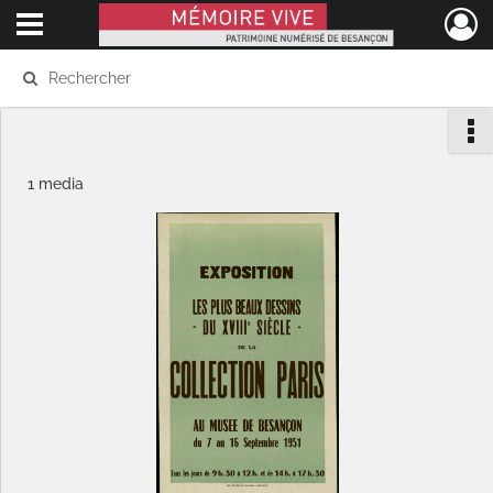
Ouvrir le menu déroulant
Mémoire Vive patrimoine numérisé de Besançon
1 media