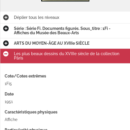
Déplier
tous les niveaux
Série : Série Fi. Documents figurés. Sous_titre : 1Fi -
Affiches du Musée des Beaux-Arts
ARTS DU MOYEN-ÂGE AU XVIIIe SIÈCLE
Les plus beaux dessins du XVIIIe siècle de la collection
Pâris
Cote/Cotes extrêmes
1Fi5
Date
1951
Caractéristiques physiques
Affiche
Particularité physique