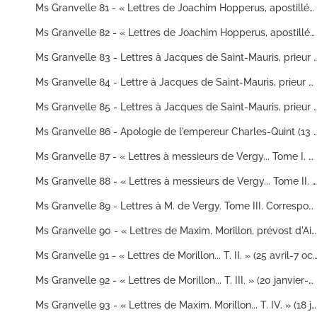
Ms Granvelle 81 - « Lettres de Joachim Hopperus, apostillées de la main de Philippe second... Tome VI. » (1er janvier 1576-28 septembre 1576)
Ms Granvelle 82 - « Lettres de Joachim Hopperus, apostillées de la main de Philippe second... Tome VII. » (1576)
Ms Granvelle 83 - Lettres à Jacques de Saint-Mauris, prieur de Bellefontaine, puis abbé de Goailles et Montbenoî
Ms Granvelle 84 - Lettre à Jacques de Saint-Mauris, prieur de Bellefontaine. Tome II. 15 janvier 1583-11 septembre 1586
Ms Granvelle 85 - Lettres à Jacques de Saint-Mauris, prieur de Bellefontaine. Tome II
Ms Granvelle 86 - Apologie de l'empereur Charles-Quint (13
Ms Granvelle 87 - « Lettres à messieurs de Vergy... Tome I. » (3 novembre 1510-12 septembre 1598)
Ms Granvelle 88 - « Lettres à messieurs de Vergy... Tome II. » (1er juin 1600-27 février 1627)
Ms Granvelle 89 - Lettres à M. de Vergy. Tome III. Correspondance des gouverneurs de Bourgogne, de la famille de Vergy, comtes de Champlitte, savoir : Guillaume IV (mort en 1520), Claude (1520-1560), Guillaume V (1560-1591), Claude II (1591-1602), Clériadus (1603-mort après 1615)
Ms Granvelle 90 - « Lettres de Maxim. Morillon, prévost d'Aire et despuis évesque de Tournay, au cardinal de Granvelle, ramassées par messire Jean-Baptiste Boisot, abbé de Sainct-Vincent de Besançon. » Tome I. (26 mai 1545-27 décembre 1564)
Ms Granvelle 91 - « Lettres de Morillon... T. II. » (25 avril-7 oc
Ms Granvelle 92 - « Lettres de Morillon... T. III. » (20 janvier-31 décembre 1566)
Ms Granvelle 93 - « Lettres de Maxim. Morillon... T. IV. » (18 janvier-21 décembre 1567)