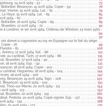
sbourg, 14 avril 1564 - 57
73
Bollwiller. Besançon, 15 avril 1564. Copie - 59
76
que de Bagnarea, au cardinal. Rome, 12 avril 1564 latin
al. Vienne, 15 avril 1564. Lat. - 61
79
 La Haye, 15 avril 1564. Lat. - 65
85
sançon au cardinal. Arbois, 12 avril 1564 latin
vril 1564 - 67
87
ollwiller. 16 avril 1564. Copie - 69
89
al. Augsbourg, 14 avril 1564 latin
 Bruxelles, 17 avril 1564 - 72
92
las de Bollwiller. Besançon, 15 avril 1564 latin
e à Londres, le 1er avril 1564. Château de Windsor, 23 mars 1563 -
94
u cardinal. Vienne, 15 avril 1564 latin
97
ont donné à cognoistre au roy en Espaigne sur le fait du siège
ardinal. La Haye, 15 avril 1564 latin
. Copie - 76
99
es, 15 avril 1564 latin
Flandre - 81
106
las de Bollwiller. 16 avril 1564 latin
Annecy, 17 avril 1564. Ital. - 86
112
e, au cardinal. Turin, 17 avril 1564 - 88
115
rdinal. Bruxelles, 17 avril 1564 latin
l. Bruxelles, 17 avril 1564 - 90
117
on, 18 avril 1564. Esp. - 92
121
n publiée à Londres, le 1er avril 1564. Château de Windsor, 23 mars
ançon, 18 avril 1564. Copie - 100
137
u cardinal. Haguenau, 18 avril 1564 - 104
144
 latin
ecies, 18 avril 1564 - 106
147
'Anvers ont donné à cognoistre au roy en Espaigne sur le fait du
g. Besançon, 19 avril 1564. Sign. - 108
150
1562) latin
l. Besançon, 19 avril 1564 - 109
151
nal. Thou-sur-Marne, 20 avril 1564 - 111
154
hés de Flandre latin
 avril 1564 - 113
157
rdinal. Annecy, 17 avril 1564 italien
l. Bruxelles, 20 avril 1564 - 115
160
e Savoie, au cardinal. Turin, 17 avril 1564 latin
nal. Pedrola, 20 avril 1564. Copie signée. Esp. - 117
164
cardinal. Bruxelles, 17 avril 1564 latin
vril 1564 - 119
168
I. Besançon, 18 avril 1564 espagnol
les, 20 avril 1564 - 123
175