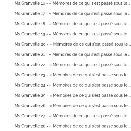
Ms Granvelle 16 - « Mémoires de ce qui s'est passé sous le ministère du chancelier et du cardinal de Granvelle... Tome XVI. » (Fin 1564-27 février 1565)
Ms Granvelle 17 - « Mémoires de ce qui s'est passé sous le ministère du chancelier et du cardinal de Granvelle... Tome XVII. » (1er janvier-29 avril 1565)
Ms Granvelle 18 - « Mémoires de ce qui s'est passé sous le ministère du chancelier et du cardinal de Granvelle... Tome XVIII. » (1er mai-30 juin 1565)
Ms Granvelle 19 - « Mémoires de ce qui s'est passé sous le ministère du cardinal et du chancelier de Granvelle... Tome XIX. » (1er juillet-15 août 1565)
Ms Granvelle 20 - « Mémoires de ce qui s'est passé sous le ministère du chancelier et du cardinal de Granvelle... Tome XX. » (1er septembre 1565-31 octobre 1565)
Ms Granvelle 21 - « Mémoires de ce qui s'est passé sous le ministère du chancelier et du cardinal de Granvelle... Tome XXI »
Ms Granvelle 22 - « Mémoires de ce qui s'est passé sous le ministère du chancelier et du cardinal de Granvelle... Tome XXII. » (1er janvier 1566-30 juin 1566
Ms Granvelle 23 - « Mémoires de ce qui s'est passé sous le ministère du chancelier et du cardinal de Granvelle... Tome XXIII »
Ms Granvelle 24 - « Mémoires de ce qui s'est passé sous le ministère du cardinal et du chancelier de Granvelle... Tome XXIV »
Ms Granvelle 25 - « Mémoires de ce qui s'est passé sous le ministère du chancelier et du cardinal de Granvelle... Tome XXV. » (1er avril 1565-30 décembre 1567)
Ms Granvelle 26 - « Mémoires de ce qui s'est passé sous le ministère du chancelier et du cardinal de Granvelle... Tome XXVI »
Ms Granvelle 27 - « Mémoires de ce qui s'est passé sous le ministère du chancelier et du cardinal de Granvelle... Tome XXVII. » (23 janvier 1569-31 décembre 1570)
Ms Granvelle 28 - « Mémoires de ce qui s'est passé sous le ministère du chancelier et du cardinal de Granvelle... Tome XXVIII. » (8 janvier 1571-23 décembre 1572)