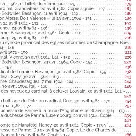
avril 1564, et billet, du même jour - 125
179
Bave. Besançon, 18 avril 1564 latin
dinal. Grandvillers, 20 avril 1564. Copie signée. - 127
183
Bollwiller. Besançon, 21 avril 1564 - 129
186
lwiller au cardinal. Haguenau, 18 avril 1564 latin
on Alteze. Dois Valence », le 23 avril 1564 - 131
189
al. Landrecies, 18 avril 1564 latin
 24 avril 1564 - 132
190
Wurtemberg. Besançon, 19 avril 1564 latin
nce, 24 avril 1564 - 136
198
rme. Besançon, 24 avril 1564. Copie - 140
205
 cardinal. Besançon, 19 avril 1564 latin
urg, 25 avril 1564 - 146
216
au cardinal. Thou-sur-Marne, 20 avril 1564 latin
té au synode provincial des églises réformées de Champagne, Brie,
64 - 148
218
elles, 20 avril 1564 latin
vril 1572 - 150
222
al. Vienne, 29 avril 1564. Lat. - 152
226
 cardinal. Bruxelles, 20 avril 1564 latin
Bollwiller. Besançon, 29 avril 1564. Copie - 154
230
 au cardinal. Pedrola, 20 avril 1564 espagnol
4 - 157
236
inal de Lorraine. Besançon, 30 avril 1564. Copie - 159
238
es, 20 avril 1564 latin
nal. Scey, 30 avril 1564 - 163
243
ême. Chaudesaigues, 7 mai 1564 - 164
244
l. Bruxelles, 20 avril 1564 latin
30 avril 1564. Ital. - 166
246
 Bruxelles, 20 avril 1564, et billet, du même jour latin
es neveux du cardinal, à celui-ci. Louvain, 30 avril 1564. Lat. -
rs au cardinal. Grandvillers, 20 avril 1564 latin
250
 bailliage de Dole, au cardinal. Dole, 30 avril 1564 - 170
254
olas de Bollwiller. Besançon, 21 avril 1564 latin
er mai 1564 - 172
257
 duchesse de Parme à la reine d'Angleterre, le 26 avril 1564 - 173
u roy à Son Alteze. Dois Valence », le 23 avril 1564 latin
la duchesse de Parme. Luxembourg, 22 avril 1564. Copie -
259
dinal. Valence, 24 avril 1564 latin
263
nal. Valence, 24 avril 1564 latin
omte de Mansfeld. Nancy, 20 avril 1564. Copie - 175 v°
264
se de Parme. Besançon, 24 avril 1564 latin
esse de Parme. Du 27 avril 1564. Copie. Le duc Charles de
Nancy, le 25 avril 1564. Copie - 177
266
. Augsbourg, 25 avril 1564 latin