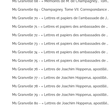
Ms Granvelle 68 - « Mémoires de M. de Champagney... Tome VI. » (5 mars 1597-5 janvier 1613)
Ms Granvelle 69 - Champagney. Tome VII. Correspondance et pièces diverses concernant Fr
Ms Granvelle 70 - « Lettres et papiers de l'ambassade de Jean de Sainct Mauris en France... » (4 décembre 1544-1582)
Ms Granvelle 71 - « Lettres et papiers des ambassades de Simon Renard... Tome I. » (29 janvier 1548-26 mars 1550 avant Pâques)
Ms Granvelle 72 - « Lettres et papiers des ambassades de Simon Renard... Tome II. » (5 août 1545-24 juillet 1556)
Ms Granvelle 73 - « Lettres et papiers des ambassades de Simon Renard... Tome III. » (Janvier 1553-juillet 1555)
Ms Granvelle 74 - « Lettres et papiers des ambassades de Simon Renard... T. IV »
Ms Granvelle 75 - « Lettres et papiers des ambassades de Simon Renard... T. V. » (Janvier 1555-16 juillet 1592)
Ms Granvelle 76 - « Lettres de Joachim Hopperus, apostillées de la main du roi Philippe second... Tome I. » (10 février 1567-30 avril 1572)
Ms Granvelle 77 - « Lettres de Joachim Hopperus, apostillées de la main du roi Philippe second... Tome II. » (2 mai 1572-17 octobre 1572)
Ms Granvelle 78 - « Lettres de Joachim Hopperus, apostillées de la main du roi Philippe second... Tome III. » (7 janvier 1573-27 décembre 1573)
Ms Granvelle 79 - « Lettres de Joachim Hopperus, apostillées de la main de Philippe second... Tome IV. » (17 janvier 1573-13 décembre 1574)
Ms Granvelle 80 - « Lettres de Joachim Hopperus, apostillées de la main de Philippe second... Tome V. » (3 mai 1575-1576)