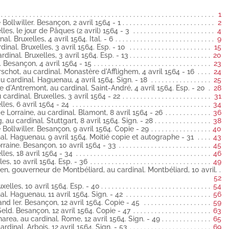
Viglius. Besançon, 4 avril 1564 latin
1
se d'Arschot, au cardinal. Monastère d'Afflighem, 4 avril 1564 latin
Bollwiller. Besançon, 2 avril 1564 - 1
2
willer au cardinal. Haguenau, 4 avril 1564 latin
les, le jour de Pâques (2 avril) 1564 - 3
4
 Bruxelles, 4 avril 1564. Ital. - 6
9
omtesse d'Antremont, au cardinal. Saint-André, 4 avril 1564
nal. Bruxelles, 3 avril 1564. Esp. - 10
15
inal. Bruxelles, 3 avril 1564. Esp. - 13
20
on au cardinal. Bruxelles, 3 avril 1564 latin
. Besançon, 4 avril 1564 - 15
23
 Bruxelles, 6 avril 1564 latin
chot, au cardinal. Monastère d'Afflighem, 4 avril 1564 - 16
24
rière de Lorraine, au cardinal. Blamont, 8 avril 1564 latin
u cardinal. Haguenau, 4 avril 1564. Sign. - 18
25
mberg, au cardinal. Stuttgart, 8 avril 1564 latin
d'Antremont, au cardinal. Saint-André, 4 avril 1564. Esp. - 20
28
ardinal. Bruxelles, 3 avril 1564 - 22
31
las de Bollwiller. Besançon, 9 avril 1564 latin
les, 6 avril 1564 - 24
34
e Lorraine, au cardinal. Blamont, 8 avril 1564 - 26
36
 cardinal. Haguenau, 9 avril 1564 latin
u cardinal. Stuttgart, 8 avril 1564. Sign. - 28
38
Bollwiller. Besançon, 9 avril 1564. Copie - 29
40
e de Lorraine. Besançon, 10 avril 1564 latin
al. Haguenau, 9 avril 1564. Moitié copie et autographe - 31
43
raine. Besançon, 10 avril 1564 - 33
45
. Bruxelles, 18 avril 1564 latin
les, 18 avril 1564 - 34
46
 Bruxelles, 10 avril 1564 espagnol
es, 10 avril 1564. Esp. - 36
49
de Hennen, gouverneur de Montbéliard, au cardinal. Montbéliard,
n, gouverneur de Montbéliard, au cardinal. Montbéliard, 10 avril
52
elles, 10 avril 1564. Esp. - 40
54
nal. Bruxelles, 10 avril 1564 espagnol
l. Haguenau, 11 avril 1564. Sign. - 42
56
 cardinal. Haguenau, 11 avril 1564 latin
nd Ier. Besançon, 12 avril 1564. Copie - 45
59
eld. Besançon, 12 avril 1564. Copie - 47
63
Ferdinand Ier. Besançon, 12 avril 1564 latin
ea, au cardinal. Rome, 12 avril 1564. Sign. - 49
65
inal. Arbois, 12 avril 1564. Sign. - 53
69
elier Seld. Besançon, 12 avril 1564 latin