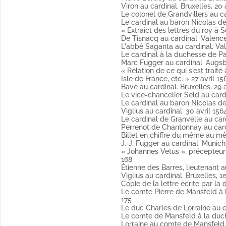
Viron au cardinal. Bruxelles, 20 
Fol. 100 Le même au secrétaire 
Le colonel de Grandvillers au car
Copie (Publié par Weiss).
67-4 décembre 1568)
Le cardinal au baron Nicolas de 
Fol. 104 Le baron Nicolas de Bol
« Extraict des lettres du roy à S
Fol. 106 M. de Largilla au cardin
De Tisnacq au cardinal. Valence,
Fol. 108 Le cardinal au duc de 
L'abbé Saganta au cardinal. Vale
Sign.
Le cardinal à la duchesse de Pa
Fol. 109 Le conseiller Saichet au
Marc Fugger au cardinal. Augsbo
Fol. 111 Le cardinal de Lorraine 
« Relation de ce qui s'est trai
(Publié par Weiss).
Isle de France, etc. » 27 avril 15
Fol. 113 Viglius au cardinal. Brux
Bave au cardinal. Bruxelles, 29 a
(Publié par Weiss).
Le vice-chancelier Seld au cardin
Fol. 115 La duchesse d'Arschot au
Le cardinal au baron Nicolas de 
Fol. 117 Le duc de Villa Hermosa
Viglius au cardinal. 30 avril 156
Copie signée.
Le cardinal de Granvelle au card
Fol. 119 Bave au cardinal. Bruxell
Perrenot de Chantonnay au cardi
(Publié par Weiss).
Billet en chiffre du même au m
Fol. 123 Pierre Bordey au cardina
J.-J. Fugger au cardinal. Munich, 
Fol. 125 et 126 Viron au cardinal.
« Johannes Vetus », précepteur d
Fol. 127 Le colonel de Grandville
24 juin 1594)
168
Copie signée.
Étienne des Barres, lieutenant au
Fol. 129 Le cardinal au baron Nic
Viglius au cardinal. Bruxelles, 1
(Publié par Weiss).
Copie de la lettre écrite par la
Fol. 131 « Extraict des lettres d
Le comte Pierre de Mansfeld à 
Fol. 132 et 134 De Tisnacq au car
175
Fol. 136 L'abbé Saganta au cardi
Le duc Charles de Lorraine au c
Fol. 140 Le cardinal à la duches
Le comte de Mansfeld à la duch
Copie (Publié par Weiss).
Lorraine au comte de Mansfeld. 
Fol. 146 Marc Fugger au cardinal