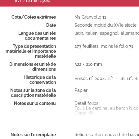
avril-18 mai 1564)
Cote/Cotes extrêmes
Ms Granvelle 11
Date
Seconde moitié du XVIe siècle
Langue des unités
latin, italien, espagnol, alleman
documentaires
Type de présentation
273 feuillets, moins le folio 71
matérielle et importance
matérielle
Dimensions et unité de
322 × 210 mm
dimensions
Historique de la
o
o
o
Boisot, n
2004, 11
. — 16, 11
, B.
conservation
Notes sur la zone de la
Papier
description matérielle
Notes sur le contenu
Détail folios :
Fol. 1 Le cardinal au baron Nicol
Copie (W).
Fol. 3 Pierre Bordey au cardinal.
(Publié par Weiss).
Fol. 6 La duchesse de Parme au c
Fol. 10 Le secrétaire Armenteros
Notes sur l'exemplaire
Reliure carton, couvert de basa
Fol. 13 Le secrétaire Pedro Lope