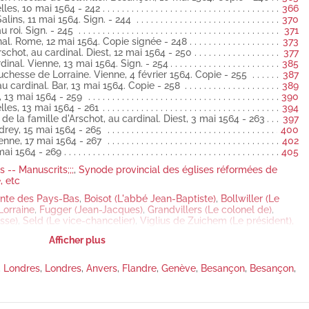
lles, 10 mai 1564 - 242
366
 au comte de Mansfeld. Nancy, le 25 avril 1564.
alins, 11 mai 1564. Sign. - 244
370
 roi. Sign. - 245
371
e Cambrai, à la duchesse de Parme. Cambrai, 29 avril 1564 latin
al. Rome, 12 mai 1564. Copie signée - 248
373
chot, au cardinal. Diest, 12 mai 1564 - 250
377
l. Bruxelles, 1er mai 1564 latin
inal. Vienne, 13 mai 1564. Sign. - 254
385
chesse de Lorraine. Vienne, 4 février 1564. Copie - 255
387
u roy à Son Altesse. » 20 janvier 1563. Id. 24 mars 1563 avant Pâques
 cardinal. Bar, 13 mai 1564. Copie - 258
389
, 13 mai 1564 - 259
390
colas de Bollwiller. Besançon, 1er mai 1564 latin
lles, 13 mai 1564 - 261
394
e la famille d'Arschot, au cardinal. Diest, 3 mai 1564 - 263
397
lwiller au cardinal. Haguenau, 23 avril 1564 latin
rey, 15 mai 1564 - 265
400
 à N... 1er septembre 1563 allemand
nne, 17 mai 1564 - 267
402
mai 1564 - 269
405
nt. » 22 avril 1564 latin
s -- Manuscrits;;;
,
Synode provincial des églises réformées de
, etc
à la reine Élisabeth d'Angleterre. Eristenester, 15 octobre 1563 latin
ante des Pays-Bas
,
Boisot (L'abbé Jean-Baptiste)
,
Bollwiller (Le
nt. » 28 avril et 1er mai 1564 latin
Lorraine
,
Fugger (Jean-Jacques)
,
Grandvillers (Le colonel de)
,
les, 2 mai 1564 latin
sse)
,
Seld (Le vice-chancelier)
,
Viglius de Zuichem (Le président),
lwiller au cardinal. Haguenau, 2 mai 1564 latin
er de la Toison d'Or
,
Viron, maître des comptes
,
Perrenot de
Afficher plus
évêque d'Arras, abbé de Luxeuil, archevêque de Besançon, etc
,
sse de Parme. Besançon, 3 mai 1564 latin
esse de)
,
Armenteros (Alonzo de)
,
Lopez (Pedro)
,
Perrenot de
évêque d'Arras, abbé de Luxeuil, archevêque de Besançon, etc
,
,
Londres
,
Londres
,
Anvers
,
Flandre
,
Genève
,
Besançon
,
Besançon
,
xelles, 3 mai 1564 latin
rschot
,
Bollwiller (Le baron Nicolas de)
,
Perrenot de Granvelle
l. Bruxelles, 5 mai 1564 latin
rras, abbé de Luxeuil, archevêque de Besançon, etc
,
Pacheco
remont
,
Viron, maître des comptes
,
Bordey (Pierre)
,
Christine de
inal. Bruxelles, 5 mai 1564 latin