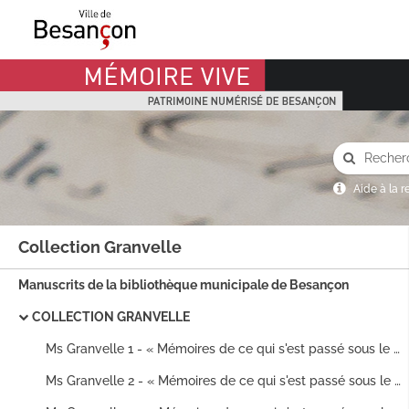
Mémoire Vive patrimoine numérisé de Besançon
Aide à la 
Collection Granvelle
Manuscrits de la bibliothèque municipale de Besançon
COLLECTION GRANVELLE
Ms Granvelle 1 - « Mémoires de ce qui s'est passé sous le ministère du chancelier et du cardinal de Granvelle, ramassées (sic) par messire Jean-Baptiste Boisot, abbé de Sainct-Vincent de Besançon. Tome I. » (1408-1529)
Ms Granvelle 2 - « Mémoires de ce qui s'est passé sous le ministère du chancelier et du cardinal de Granvelle... Tome II. » (1530-1536)