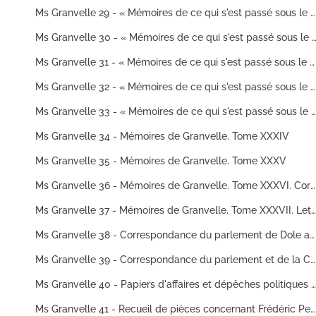
Ms Granvelle 29 - « Mémoires de ce qui s'est passé sous le ministère du chancelier et du cardinal de Granvelle... Tome XXIX. » (13 janvier 1573-31 décembre 1574)
Ms Granvelle 30 - « Mémoires de ce qui s'est passé sous le ministère du chancelier et du cardinal de Granvelle... Tome XXX. » (3 janvier
Ms Granvelle 31 - « Mémoires de ce qui s'est passé sous le ministère du chancelier et du cardinal de Granvelle... Tome XXXI. » (5 janvier 1579-23 décembre 1581)
Ms Granvelle 32 - « Mémoires de ce qui s'est passé sous le ministère du chancelier et du cardinal de Granvelle... Tome XXXII. » (13 janvier 1582-31 décembre 1582)
Ms Granvelle 33 - « Mémoires de ce qui s'est passé sous le ministère du chancelier et du cardinal de Granvelle... Tome XXXIII. » (2 janvier 1583 à la mort du cardinal)
Ms Granvelle 34 - Mémoires de Granvelle. Tome XXXIV
Ms Granvelle 35 - Mémoires de Granvelle. Tome XXXV
Ms Granvelle 36 - Mémoires de Granvelle. Tome XXXVI. Correspondance diverse, en majeure partie adressée au cardinal (septembre 1502-26 mai 1592)
Ms Granvelle 37 - Mémoires de Granvelle. Tome XXXVII. Lettres diverses adressées au cardinal, notamment la correspondance de Marguerite, duchesse de Parme (Août 1580-9 mars 1583)
Ms Granvelle 38 - Correspondance du parlement de Dole avec le gouverneur de la Franche-Comté, et diverses lettres de celui-ci concernant les affaires publiques de cette province. (1561-1648)
Ms Granvelle 39 - Correspondance du parlement et de la Chambre des comptes de Dole avec le gouverneur de la Franche-Comté ; diverses pièces jointes à cette correspondance et quelques lettres reçues par Frédéric Perrenot. 1545-1594
Ms Granvelle 40 - Papiers d'affaires et dépêches politiques de la famille Perrenot de Granvelle
Ms Granvelle 41 - Recueil de pièces concernant Frédéric Perrenot de Granvelle, seigneur de Champagney