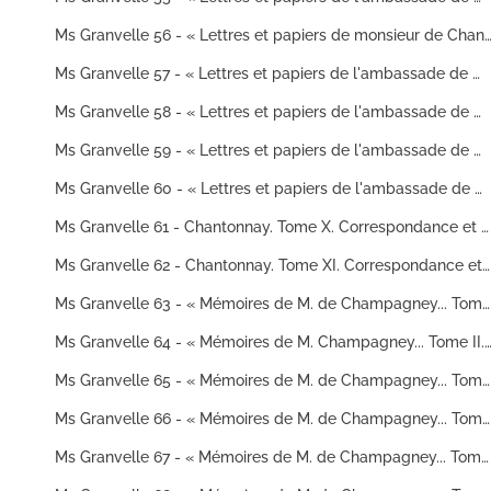
Ms Granvelle 56 - « Lettres et papiers de monsieur de Chantonnay à l'empereur Maximilien... Tome V. » (23 mars 15
Ms Granvelle 57 - « Lettres et papiers de l'ambassade de monsieur de Chantonnay à l'empereur Maximilien... Tome VI. » (12 janvier 1569-29 novembre 1569)
Ms Granvelle 58 - « Lettres et papiers de l'ambassade de monsieur de Chantonnay à l'empereur Maximilien... Tome VII. » (2 janvier 1568-1571)
Ms Granvelle 59 - « Lettres et papiers de l'ambassade de monsieur de Chantonnay à l'empereur Maximilien... Tome VIII »
Ms Granvelle 60 - « Lettres et papiers de l'ambassade de monsieur de Chantonnay à l'empereur Maximilien... Tome IX. » (10 décembre 1519-avril 1569)
Ms Granvelle 61 - Chantonnay. Tome X. Correspondance et pièces diverses concernant Thomas Perrenot, sieur de Chantonnay, et surtout son fils François Perrenot, comte de Cantecroy (20 juillet 1550-12 décembre 1607)
Ms Granvelle 62 - Chantonnay. Tome XI. Correspondance et quelques pièces diverses concernant François Perrenot de Granvelle d'Oiselay, comte de Cantecroy, baron de La Villeneuve. (17 janvier 1606-22 septembre 1628)
Ms Granvelle 63 - « Mémoires de M. de Champagney... Tome I. » (22 juin-27 décembre 1593)
Ms Granvelle 64 - « Mémoires de M. Champagney... Tome II. » (1er janvier 1594-
Ms Granvelle 65 - « Mémoires de M. de Champagney... Tome III. » (1er juillet 1594-31 décembre 1594)
Ms Granvelle 66 - « Mémoires de M. de Champagney... Tome IV. » (2 janvier 1595-23 décembre 1595)
Ms Granvelle 67 - « Mémoires de M. de Champagney... Tome V. » (14 janvier 1596-31 décembre 1596)