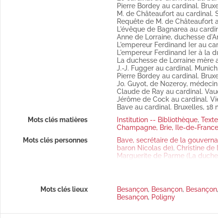
Pierre Bordey au cardinal. Bruxe
Ibid.
Le duc Charles de Lorraine
M. de Châteaufort au cardinal. S
Copie.
Requête de M. de Châteaufort au
Fol. 178 Warluzel, gouverneur d
L'évêque de Bagnarea au cardin
Copie.
Anne de Lorraine, duchesse d'Ars
Fol. 179 et 181 Viglius au cardina
t. Tome I (22 décembre 1555-25 décembre 1582)
L'empereur Ferdinand Ier au card
(Publié par Weiss).
L'empereur Ferdinand Ier à la du
Fol. 182 « Extrait des lettres d
La duchesse de Lorraine mère au
latin
J.-J. Fugger au cardinal. Munich
Fol. 184 Le cardinal au baron Ni
I. (28 avril 1559-31 janvier 1601)
Pierre Bordey au cardinal. Bruxe
Copie (Publié par Weiss).
Jo. Guyot, de Nozeroy, médecin d
Fol. 186 Le baron Nicolas de Bol
 août 1516-20 août 1537)
Claude de Ray au cardinal. Vaud
Fol. 187 Éric XIV, roi de Suède,
Jérôme de Cock au cardinal. Vie
Autographe.
Bave au cardinal. Bruxelles, 18 
(Publié par Weiss, analysée).
Fol. 190 « Nouvelles dez Blantmo
Mots clés matières
Institution -- Bibliothèque
,
Texte
(Publié par Weiss).
Champagne, Brie, Ile-de-France
Fol. 192 Éric XIV, roi de Suède, 
Autographe.
Mots clés personnes
Bave, secrétaire de la gouvern
Fol. 194 « Nouvelles dez Blantmo
baron Nicolas de)
,
Christine de 
Fol. 197 Bave au cardinal. Bruxel
Marguerite de Parme (La duche
Fol. 199 Le baron Nicolas de Bol
prévôt de Saint-Bavon, chanceli
Sign. (Publié par Weiss).
Granvelle (Antoine, cardinal), 
tobre 1565)
Fol. 201 Le cardinal à la duche
Bordey (Pierre)
,
Parme (La duch
Copie (Publié par Weiss).
Granvelle (Antoine, cardinal), 
Mots clés lieux
Besançon
,
Besançon
,
Besançon
Fol. 205 Viglius au cardinal. Bru
Anne de Lorraine, duchesse d'A
Besançon
,
Poligny
Fol. 208 Pierre Bordey au cardina
(Antoine, cardinal), évêque d'A
(Publié par Weiss).
(Doña Béatrix), comtesse d'Ant
Fol. 211 Antoine Contault au card