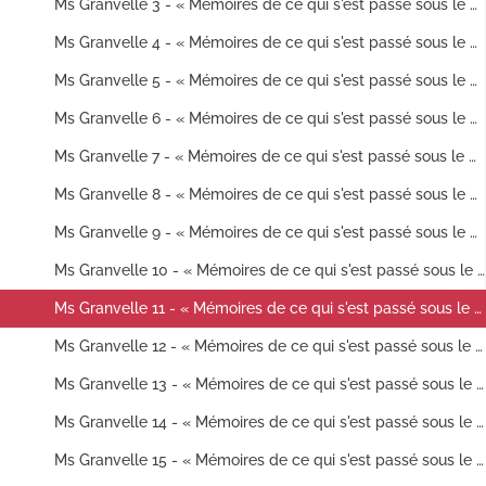
Ms Granvelle 3 - « Mémoires de ce qui s'est passé sous le ministère du chancelier et du cardinal de Granvelle... Tome III. » (1529-1546)
Ms Granvelle 4 - « Mémoires de ce qui s'est passé sous le ministère du chancelier et du cardinal de Granvelle... Tome IV. » (1546-1607)
Ms Granvelle 5 - « Mémoires de ce qui s'est passé sous le ministère du chancelier et du cardinal de Granvelle... Tome V. » (1539-1558)
Ms Granvelle 6 - « Mémoires de ce qui s'est passé sous le ministère du chancelier et du cardinal de Granvelle... Tome VI. » (1531-1561)
Ms Granvelle 7 - « Mémoires de ce qui s'est passé sous le ministère du chancelier et du cardinal de Granvelle... Tome VII. » (1560-1562)
Ms Granvelle 8 - « Mémoires de ce qui s'est passé sous le ministère du chancelier et du cardinal de Granvelle... » Tome VII. (1562-1563)
Ms Granvelle 9 - « Mémoires de ce qui s'est passé sous le ministère du chancelier et du cardinal de Granvelle... Tome IX. » (1563)
Ms Granvelle 10 - « Mémoires de ce qui s'est passé sous le ministère du chancelier et du cardinal de Granvelle... Tome X. » (2 janvier-31 mars 1564)
Ms Granvelle 11 - « Mémoires de ce qui s'est passé sous le ministère du chancelier et du cardinal de Granvelle... Tome XI. » (2 avril-18 mai 1564)
Ms Granvelle 12 - « Mémoires de ce qui s'est passé sous le ministère du chancelier et du cardinal de Granvelle... Tome XII. » (18 mai-30 juin 1564)
Ms Granvelle 13 - « Mémoires de ce qui s'est passé sous le ministère du chancelier et du cardinal de Granvelle. Tome XIII. » (1er juillet-31 août 1564)
Ms Granvelle 14 - « Mémoires de ce qui s'est passé sous le ministère du chancelier et du cardinal de Granvelle... Tome XIV. » (1er septembre-31 octobre 1564)
Ms Granvelle 15 - « Mémoires de ce qui s'est passé sous le ministère du chancelier et du cardinal de Granvelle... Tome XV. » (1er septembre-30 novembre 1564)