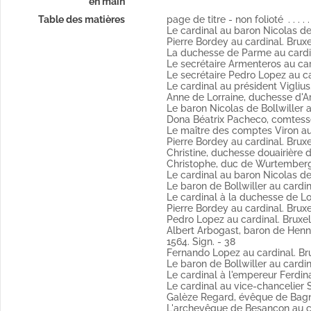
en main
Fol. 15 Le cardinal au président 
Table des matières
page de titre - non folioté
Fol. 16 Anne de Lorraine, duches
Le cardinal au baron Nicolas de 
Fol. 18 Le baron Nicolas de Boll
 1575-26 décembre 1578)
Pierre Bordey au cardinal. Bruxel
Sign. (Publié par Weiss).
La duchesse de Parme au cardinal.
Fol. 20 Dona Béatrix Pacheco, c
Le secrétaire Armenteros au cardi
espagnol
Le secrétaire Pedro Lopez au card
Fol. 22 Le maître des comptes Vir
Le cardinal au président Viglius
Fol. 24 Pierre Bordey au cardinal.
Anne de Lorraine, duchesse d'Ars
Fol. 26 Christine, duchesse douai
Le baron Nicolas de Bollwiller a
Fol. 28 Christophe, duc de Wurte
Dona Béatrix Pacheco, comtesse 
Sign.
Le maître des comptes Viron au c
Fol. 29 Le cardinal au baron Nico
Pierre Bordey au cardinal. Bruxel
Copie (Publié par Weiss).
Christine, duchesse douairière d
Fol. 31 Le baron de Bollwiller au
Christophe, duc de Wurtemberg, a
Moitié copie et autographe.
Le cardinal au baron Nicolas de 
Fol. 33 Le cardinal à la duchess
Le baron de Bollwiller au cardin
(Publié par Weiss).
Le cardinal à la duchesse de Lor
Fol. 34 Pierre Bordey au cardinal
Pierre Bordey au cardinal. Bruxel
Fol. 36 Pedro Lopez au cardinal.
Pedro Lopez au cardinal. Bruxell
Fol. 38 Albert Arbogast, baron 
Albert Arbogast, baron de Henne
10 avril 1564 latin
1564. Sign. - 38
Sign.
Fernando Lopez au cardinal. Brux
Fol. 40 Fernando Lopez au cardi
Le baron de Bollwiller au cardina
Fol. 41 Le baron de Bollwiller au
Le cardinal à l'empereur Ferdina
Sign.
Le cardinal au vice-chancelier S
Fol. 45 Le cardinal à l'empereur 
Galèze Regard, évêque de Bagnar
Copie.
L'archevêque de Besançon au card
Fol. 47 Le cardinal au vice-chanc