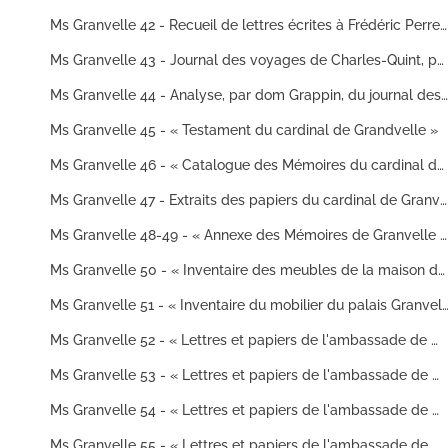
Ms Granvelle 42 - Recueil de lettres écrites à Frédéric Perrenot, chef des finances de Flandre, et à divers gouverneurs de la Franche-Comté, sur les événements concernant cette province
Ms Granvelle 43 - Journal des voyages de Charles-Quint, par J. Vandenesse
Ms Granvelle 44 - Analyse, par dom Grappin, du journal des voyages de Charles-Quint, de J. Vandenesse
Ms Granvelle 45 - « Testament du cardinal de Grandvelle »
Ms Granvelle 46 - « Catalogue des Mémoires du cardinal de Granvelle », dressé par Jean-Baptiste Boisot
Ms Granvelle 47 - Extraits des papiers du cardinal de Granvelle, par l'abbé J.-B. Boisot, etc.
Ms Granvelle 48-49 - « Annexe des Mémoires de Granvelle », par dom Berthod
Ms Granvelle 50 - « Inventaire des meubles de la maison de Granvelle »
Ms Granvelle 51 - « Inventaire du mobilier du palais Granvelle à Besançon en 1607 ; copie faite pour la Bibliothèque de Besançon, d'après deux expéditions appartenant, l'une, à Mr le président Clerc, l'autre, 
Ms Granvelle 52 - « Lettres et papiers de l'ambassade de monsieur de Chantonnay à l'empereur Maximilien II... Tome I. » (3 février 1566-25 août 1565)
Ms Granvelle 53 - « Lettres et papiers de l'ambassade de M. de Chantonnay à l'empereur Maximilien II... T. II. » (3 septembre-29 décembre 1565)
Ms Granvelle 54 - « Lettres et papiers de l'ambassade de monsieur de Chantonnay à l'empereur Maximilien... Tome III. » (22 février 1566-31 décembre 1566)
Ms Granvelle 55 - « Lettres et papiers de l'ambassade de monsieur de Chantonnay à l'empereur Maximilien... Tome IV. » (27 novembre 1565-18 décembre 1567)