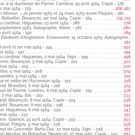
, à la duchesse de Parme. Cambrai, 29 avril 1564. Copie - 178
est traité au synode provincial des églises réformées de
er mai 1564 - 179
268
267
etc. » 27 avril 1564 latin
on Altesse. » 20 janvier 1563 et 24 mars 1563 avant Pâques - 182
Bollwiller. Besançon, 1er mai 1564. Copie - 184
274
272
es, 29 avril 1572 latin
u cardinal. Haguenau, 23 avril 1564 - 186
278
er septembre 1563. Autographe. Allem. - 187
280
au cardinal. Vienne, 29 avril 1564 latin
 avril 1564 - 190
284
olas de Bollwiller. Besançon, 29 avril 1564 latin
e Élisabeth d'Angleterre. Eristenester, 15 octobre 1563. Autographe.
287
vril 1564 latin
avril et 1er mai 1564 - 194
290
e au cardinal de Lorraine. Besançon, 30 avril 1564 latin
ai 1564 - 197
294
u cardinal. Haguenau, 2 mai 1564. Sign. - 199
298
au cardinal. Scey, 30 avril 1564 latin
arme. Besançon, 3 mai 1564. Copie - 201
301
ême au même. Chaudesaigues, 7 mai 1564 latin
3 mai 1564 - 205
306
. Munich, 30 avril 1564 italien
lles, 5 mai 1564 - 208
309
uxelles, 5 mai 1564 - 211
315
cepteur des neveux du cardinal, à celui-ci. Louvain, 30 avril 1564
ai et veille de l'Ascension 1564 - 213
318
l. Bruxelles, 6 mai 1564 - 216
324
tenant au bailliage de Dole, au cardinal. Dole, 30 avril 1564 latin
sse de Parme. Londres, 6 mai 1564. Copie - 219
328
elles, 1er mai 1564 latin
7 mai 1564. Ital. - 222
333
e par la duchesse de Parme à la reine d'Angleterre, le 26 avril 1564
and. Besançon, 8 mai 1564. Copie - 224
336
Seld. Besançon, 8 mai 1564 - 228
344
 lignes).
nal. Haguenau, 8 mai 1564 - 230
347
sfeld à la duchesse de Parme. Luxembourg, 22 avril 1564 latin
 mai 1564 - 232
351
me. Valence, 23 avril 1564. Copie - 233
353
orraine au comte de Mansfeld. Nancy, 20 avril 1564 latin
inal. Poligny, 9 mai 1564 - 236
358
nal de Granvelle. Barle-Duc, 10 mai 1564. Sign. - 238
361
 la duchesse de Parme. Du 27 avril 1564 latin
on Nicolas de Bollwiller. Besançon, 10 mai 1564. Copie - 240
363