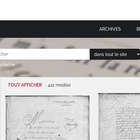
ARCHIVES
B
dans tout le site
recherche
TOUT AFFICHER
412 medias