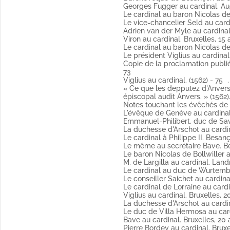
Georges Fugger au cardinal. Aug
Copie.
Le cardinal au baron Nicolas de 
Fol. 49 et 51 Galèze Regard, évê
Le vice-chancelier Seld au cardin
Sign.
Adrien van der Myle au cardinal.
Fol. 53 et 55 L'archevêque de Be
Viron au cardinal. Bruxelles, 15 a
Sign.
Le cardinal au baron Nicolas de B
Fol. 57 Georges Fugger au cardin
Le président Viglius au cardinal.
Fol. 59 Le cardinal au baron Nico
Copie de la proclamation publié
Copie (Publié par Weiss).
73
Fol. 61 Le vice-chancelier Seld a
Viglius au cardinal. (1562) - 75
(Publié par Weiss).
« Ce que les depputez d'Anvers 
Fol. 65 Adrien van der Myle au c
épiscopal audit Anvers. » (1562)
Fol. 67 Viron au cardinal. Bruxell
Notes touchant les évêchés de 
Fol. 69 Le cardinal au baron Nico
L'évêque de Genève au cardinal. 
Copie.
Emmanuel-Philibert, duc de Savoi
Fol. 72 Le président Viglius au ca
La duchesse d'Arschot au cardina
(Publié par Weiss).
Le cardinal à Philippe II. Besanç
Fol. 74 Copie de la proclamatio
Le même au secrétaire Bave. Bes
1563 latin
Le baron Nicolas de Bollwiller a
Fol. 75 Viglius au cardinal. (1562)
à Mr Varin d'Ainvelle (1863-1882) »
M. de Largilla au cardinal. Landr
Fol. 76 « Ce que les depputez d
Le cardinal au duc de Wurtember
siège épiscopal audit Anvers. » (
Le conseiller Saichet au cardina
Copie.
Le cardinal de Lorraine au cardi
Fol. 81 Notes touchant les évêc
Viglius au cardinal. Bruxelles, 20
Fol. 86 L'évêque de Genève au ca
La duchesse d'Arschot au cardina
Fol. 88 Emmanuel-Philibert, duc d
Le duc de Villa Hermosa au cardi
Fol. 90 La duchesse d'Arschot au 
Bave au cardinal. Bruxelles, 20 a
Fol. 92 Le cardinal à Philippe I
Pierre Bordey au cardinal. Bruxel
(Publié par Weiss).