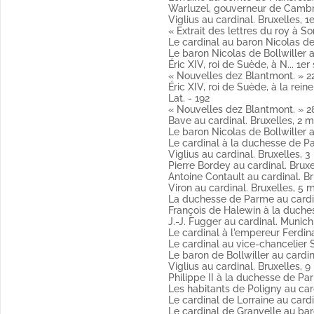
Warluzel, gouverneur de Cambrai
Fol. 148 « Relation de ce qui s'
Viglius au cardinal. Bruxelles, 1
Champagne, Brie, Isle de France, 
édéric Perrenot, sieur de Champagney
« Extrait des lettres du roy à S
(Publié par Weiss).
Le cardinal au baron Nicolas de 
Fol. 150 Bave au cardinal. Bruxell
Le baron Nicolas de Bollwiller a
(Publié par Weiss).
Éric XIV, roi de Suède, à N... 1
Fol. 152 Le vice-chancelier Seld 
« Nouvelles dez Blantmont. » 22
Fol. 154 Le cardinal au baron Nic
Éric XIV, roi de Suède, à la rein
Copie (Publié par Weiss).
Lat. - 192
Fol. 157 Viglius au cardinal. 30 a
« Nouvelles dez Blantmont. » 28 
Fol. 159 Le cardinal de Granvell
Bave au cardinal. Bruxelles, 2 m
Copie.
Le baron Nicolas de Bollwiller a
Fol. 163 Perrenot de Chantonnay 
Le cardinal à la duchesse de P
Fol. 164 Billet en chiffre du m
Viglius au cardinal. Bruxelles, 
Fol. 166 J.-J. Fugger au cardinal
Pierre Bordey au cardinal. Bruxe
(Publié par Weiss).
Antoine Contault au cardinal. Br
Fol. 168 « Johannes Vetus », pré
Viron au cardinal. Bruxelles, 5 m
latin
La duchesse de Parme au cardina
Fol. 170 Étienne des Barres, lieu
François de Halewin à la duche
Fol. 172 Viglius au cardinal. Brux
J.-J. Fugger au cardinal. Munich, 
Fol. 173 Copie de la lettre écrit
Le cardinal à l'empereur Ferdin
latin
Le cardinal au vice-chancelier 
(Publié par Weiss, analysée en 4
Le baron de Bollwiller au cardi
Fol. 175 Le comte Pierre de Man
Viglius au cardinal. Bruxelles, 9
Copie.
Philippe II à la duchesse de Par
Fol. 175 vo Le duc Charles de L
Les habitants de Poligny au card
Copie.
Le cardinal de Lorraine au cardi
Fol. 177 Le comte de Mansfeld à
Le cardinal de Granvelle au bar
Copie.