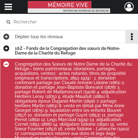
Ouvrir le menu déroulant
Mémoire Vive patrimoine numérisé de Besançon
Déplier
tous les niveaux
16Z - Fonds de la Congrégation des sœurs de Notre-
Dame de la Charité du Refuge
Congrégation des Soeurs de Notre Dame de la Charité du
Refuge.- biens patrimoniaux, (donations, partages,
acquisitions, ventes) : actes notariés, titres de propriété
(originaux et transcriptions, 1851-1974) : 1. donation
contenant partage par Claude Antoine Lidoine (1861) 2.
donation et partage Jean-Baptiste Bonvalot (1876) 3.
partage Robert de Mailleroncourt (1908) 4. adjudication
Héritiers Leray (1875) 5. étude Mauduit (1880) 6.
obligations époux Dugand-Martin (1896) 7. partage
héritiers Martin (1863) 8. vente en détail par Mme Anne
Georget (1875) 9. liquidation entre les enfants Bouvet
(1857) 10. donation et partage Guyot (1853) 11. partage
Perrot (1862) 12. Legs Marcoud (1974) 13. adjudication
Cornet (1851-1866) 14. obligation Sidoine (1890) 15. vente
Soeur Fournier (1857) 16. vente Sidoine - Labeuche (1902)
17. correspondance relative aux dons et legs (legs