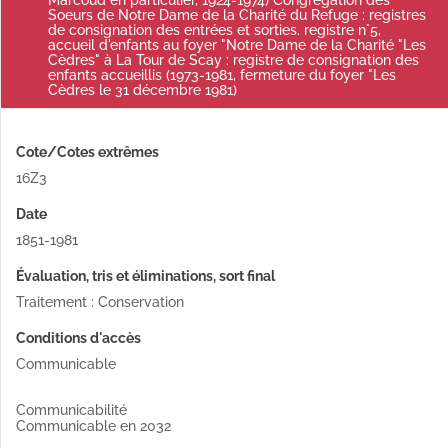
Marcoud en particulier, 1924-1974) Congrégation des
Soeurs de Notre Dame de la Charité du Refuge : registres
de consignation des entrées et sorties. registre n°5,
accueil d'enfants au foyer "Notre Dame de la Charité "Les
Cèdres" à La Tour de Scay : registre de consignation des
enfants accueillis (1973-1981, fermeture du foyer "Les
Cèdres le 31 décembre 1981)
Cote/Cotes extrêmes
16Z3
Date
1851-1981
Évaluation, tris et éliminations, sort final
Traitement : Conservation
Conditions d'accès
Communicable
Communicabilité
Communicable en 2032