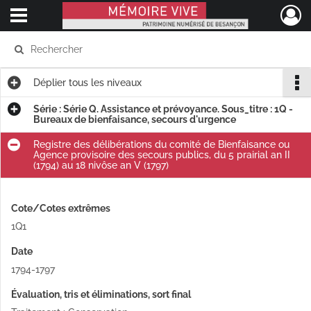
Ouvrir le menu déroulant
Mémoire Vive patrimoine numérisé de Besançon
Déplier
tous les niveaux
Série : Série Q. Assistance et prévoyance. Sous_titre : 1Q -
Bureaux de bienfaisance, secours d'urgence
Registre des délibérations du comité de Bienfaisance ou
Agence provisoire des secours publics, du 5 prairial an II
(1794) au 18 nivôse an V (1797)
Cote/Cotes extrêmes
1Q1
Date
1794-1797
Évaluation, tris et éliminations, sort final