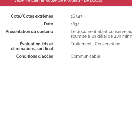
Vèze -Ancienne Route de Morteau - Le Doubs
Cote/Cotes extrêmes
1G343
Date
1834
Présentation du contenu
Le document étant conservé au 
soumise à un délai de 48h min
Évaluation, tris et
Traitement : Conservation
éliminations, sort final
Conditions d'accès
Communicable