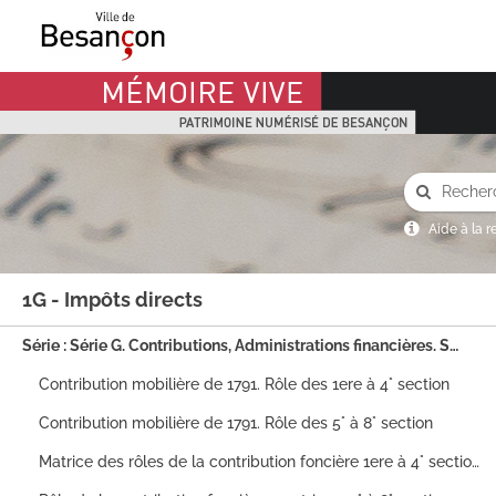
Mémoire Vive patrimoine numérisé de Besançon
Aide à la 
1G - Impôts directs
Série : Série G. Contributions, Administrations financières. Sous_titre : 1G - Impôts directs
Contribution mobilière de 1791. Rôle des 1ere à 4° section
Contribution mobilière de 1791. Rôle des 5° à 8° section
Matrice des rôles de la contribution foncière 1ere à 4° section (2° et 3° incomplètes)