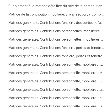
Supplément à la matrice détaillée du rôle de la contribution foncière de la ville de Besançon, établie en l'an XII (fructidor) Vol.2 : J à V
Matrice de la contribution mobilière, 2° à 9° section, y compris la Vèze (Manque1ere section)
Matrices générales. Contributions foncière, des portes et fenêtres
Matrices générales. Contributions personnelles, mobilières, patentes
Matrices générales. Contributions personnelles, mobilières, patentes
Matrices générales. Contributions foncière, portes et fenêtres, 1ere division
Matrices générales. Contributions foncière, portes et fenêtres, 2° division
Matrices générales. Contributions personnelle, mobilière ... 1° division (ville)
Matrices générales. Contributions personnelle, mobilière ... 2° division (ville)
Matrices générales. Contributions personnelle, mobilière ... 1ere division (ville)
Matrices générales. Contributions personnelle, mobilière ... 2° division (ville)
Matrices générales. Contributions personnelle, mobilière ... 1ere division (ville et banlieue)
Matrices générales. Contributions personnelle, mobilière ... 2° division (ville et banlieue)