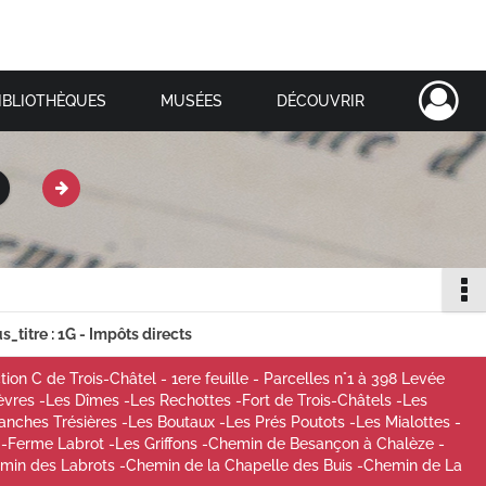
IBLIOTHÈQUES
MUSÉES
DÉCOUVRIR
s_titre : 1G - Impôts directs
on C de Trois-Châtel - 1ere feuille - Parcelles n°1 à 398 Levée
vres -Les Dîmes -Les Rechottes -Fort de Trois-Châtels -Les
ches Trésières -Les Boutaux -Les Prés Poutots -Les Mialottes -
 -Ferme Labrot -Les Griffons -Chemin de Besançon à Chalèze -
min des Labrots -Chemin de la Chapelle des Buis -Chemin de La