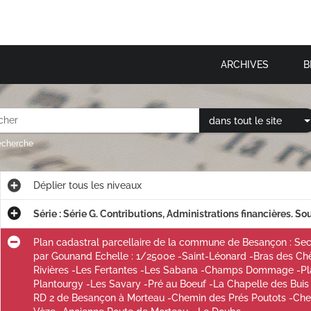
ARCHIVES
B
dans tout le site
recherche
Déplier
tous les niveaux
Série : Série G. Contributions, Administrations financières. Sou
Plan cadastral parcellaire de la commune de Besançon : Secti
par Gounand Echelle : 1/2500e -Saint-Léonard -Bras des Chè
Rivières -Les Fertantes -Les Sabana -Champs Dommage -Plan
Plantourgy -Les Savary -Pré au Boeuf -La Chapelle des Buis
RD 2 de Besançon à Morteau -Chemin des Prés Poutots -Che