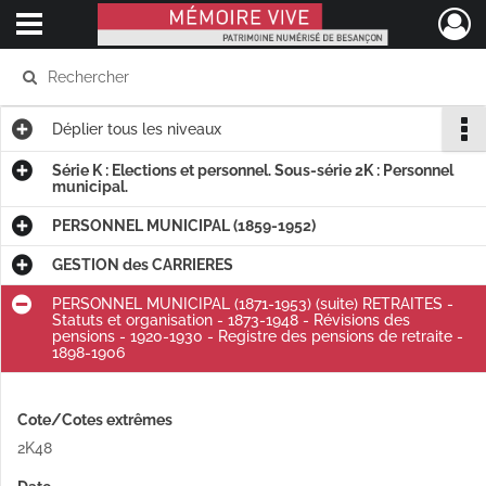
Ouvrir le menu déroulant
Mémoire Vive patrimoine numérisé de Besançon
Déplier
tous les niveaux
Série K : Elections et personnel. Sous-série 2K : Personnel
municipal.
PERSONNEL MUNICIPAL (1859-1952)
GESTION des CARRIERES
PERSONNEL MUNICIPAL (1871-1953) (suite) RETRAITES -
Statuts et organisation - 1873-1948 - Révisions des
pensions - 1920-1930 - Registre des pensions de retraite -
1898-1906
Cote/Cotes extrêmes
2K48