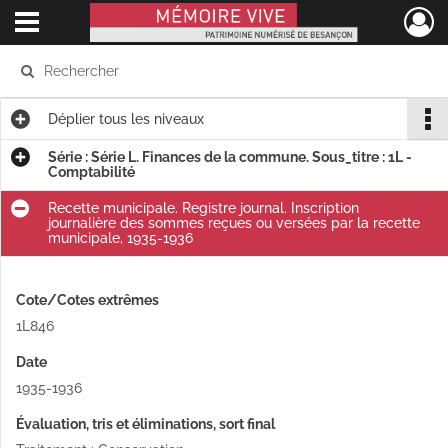
Ouvrir le menu déroulant
Mémoire Vive patrimoine numérisé de Besançon
Déplier
tous les niveaux
Série : Série L. Finances de la commune. Sous_titre : 1L -
Comptabilité
Recette municipale. Registre journal. Inscription
journalière des sommes reçues ou versées par la recette
municipale, 1935-1936
Cote/Cotes extrêmes
1L846
Date
1935-1936
Évaluation, tris et éliminations, sort final