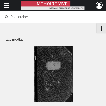
Ouvrir le menu déroulant
Mémoire Vive patrimoine numérisé de Besançon
472 medias