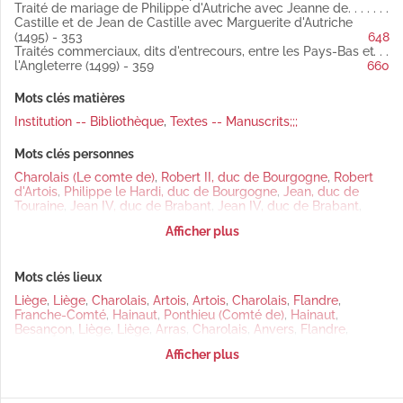
Traité de mariage de Philippe d'Autriche avec Jeanne de
Castille et de Jean de Castille avec Marguerite d'Autriche
(1495) - 353
648
Traités commerciaux, dits d'entrecours, entre les Pays-Bas et
l'Angleterre (1499) - 359
660
Mots clés matières
Institution -- Bibliothèque
,
Textes -- Manuscrits;;;
Mots clés personnes
Charolais (Le comte de)
,
Robert II, duc de Bourgogne
,
Robert
d'Artois
,
Philippe le Hardi, duc de Bourgogne
,
Jean, duc de
Touraine
,
Jean IV, duc de Brabant
,
Jean IV, duc de Brabant
,
Philippe le Bon, duc de Bourgogne
,
Charolais (Le comte de)
,
Afficher plus
Jean de Bourgogne, comte d'Étampes et de Nevers
,
Charles le
Téméraire, duc de Bourgogne
,
Louis XI, roi de France
,
Louis XI,
roi de France
,
Sigismond, archiduc d'Autriche
,
Marguerite
Mots clés lieux
d'Autriche (L'archiduchesse), comtesse de Bourgogne
,
Marguerite d'Autriche (L'archiduchesse), comtesse de
Liège
,
Liège
,
Charolais
,
Artois
,
Artois
,
Charolais
,
Flandre
,
Bourgogne
,
Charlotte de Clèves
,
Engilbert de Clèves
,
Jean de
Franche-Comté
,
Hainaut
,
Ponthieu (Comté de)
,
Hainaut
,
Clèves
,
Maximilien Ier, empereur
,
Philippe Ier, le Beau, archiduc
Besançon
,
Liège
,
Liège
,
Arras
,
Charolais
,
Anvers
,
Flandre
,
d'Autriche, roi de Castille et des Pays-Bas
,
Philippe Ier, le Beau,
Flandre
,
Suisse
,
Tournai
,
Arras
,
Angleterre
,
Dole
archiduc d'Autriche, roi de Castille et des Pays-Bas
,
Philippe Ier,
Afficher plus
le Beau, archiduc d'Autriche, roi de Castille et des Pays-Bas
,
Jean de Castille
,
Marguerite d'Autriche (L'archiduchesse),
comtesse de Bourgogne
,
Philippe Ier, le Beau, archiduc