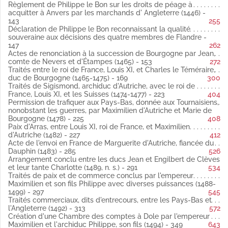
et Marie de Bourgogne 1478
Règlement de Philippe le Bon sur les droits de péage à
Fol. 227 Paix d'Arras, entre Louis XI, roi de France, et Maximilien
acquitter à Anvers par les marchands d' Angleterre (1446) -
d'Autriche 1482
143
255
Fol. 285 Acte de l'envoi en France de Marguerite d'Autriche,
Déclaration de Philippe le Bon reconnaissant la qualité
fiancée du Dauphin 1483
souveraine aux décisions des quatre membres de Flandre -
Fol. 291 Arrangement conclu entre les ducs Jean et Engilbert
147
262
de Clèves et leur tante Charlotte (1489, n. s.)
Actes de renonciation à la succession de Bourgogne par Jean,
Fol. 297 Traités de paix et de commerce conclus par l'empereur
comte de Nevers et d'Étampes (1465) - 153
272
Maximilien et son fils Philippe avec diverses puissances 1488-
Traités entre le roi de France, Louis XI, et Charles le Téméraire,
1499
duc de Bourgogne (1465-1475) - 169
300
Fol. 313 et 359 Traités commerciaux, dits d'entrecours, entre les
Traités de Sigismond, archiduc d'Autriche, avec le roi de
Pays-Bas et l'Angleterre 1492 1499
France, Louis XI, et les Suisses (1474-1477) - 223
404
Fol. 349 Création d'une Chambre des comptes à Dole par
Permission de trafiquer aux Pays-Bas, donnée aux Tournaisiens,
l'empereur Maximilien et l'archiduc Philippe, son fils 1494
nonobstant les guerres, par Maximilien d'Autriche et Marie de
Fol. 353 Traité de mariage de Philippe d'Autriche avec Jeanne
Bourgogne (1478) - 225
408
de Castille et de Jean de Castille avec Marguerite d'Autriche
Paix d'Arras, entre Louis XI, roi de France, et Maximilien
1495
d'Autriche (1482) - 227
412
Acte de l'envoi en France de Marguerite d'Autriche, fiancée du
Dauphin (1483) - 285
526
Arrangement conclu entre les ducs Jean et Engilbert de Clèves
et leur tante Charlotte (1489, n. s.) - 291
534
Traités de paix et de commerce conclus par l'empereur
Maximilien et son fils Philippe avec diverses puissances (1488-
1499) - 297
545
Traités commerciaux, dits d'entrecours, entre les Pays-Bas et
l'Angleterre (1492) - 313
572
Création d'une Chambre des comptes à Dole par l'empereur
Maximilien et l'archiduc Philippe, son fils (1494) - 349
643