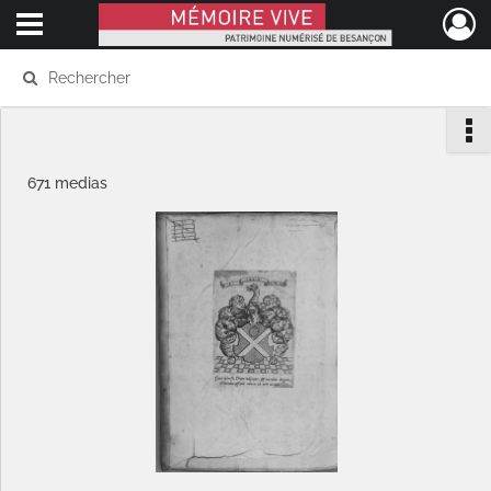
Ouvrir le menu déroulant
Mémoire Vive patrimoine numérisé de Besançon
671 medias