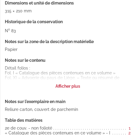
Dimensions et unité de dimensions
315 × 210 mm
Historique de la conservation
o
N
83
Notes sur la zone de la description matérielle
Papier
Notes sur le contenu
Détail folios :
Fol. I « Catalogue des pièces contenues en ce volume »
Fol. XI « Advoerie du pays de Liège. » Texte ou résumé de
pièces en langues latine, française et flamande, des années
Afficher plus
1270 à 1489
Fol. 1 Cession par Robert, duc de Bourgogne, de diverses terres
en Charolais au comte de Clermont et à sa femme 1277-1279
Notes sur l'exemplaire en main
Fol. 9 Prétentions de Robert d'Artois sur le comté de ce nom
1310-1335
Reliure carton, couvert de parchemin
Fol. 17 Actes ayant préparé ou consommé l'entrée des
provinces de Franche-Comté, de Charolais, d'Artois, de Flandre
Table des matières
et de Hainaut dans le domaine des ducs de Bourgogne de la
troisième race 1318-1390
2e de couv. - non folioté
1
Fol. 67 Dotation des enfants de Philippe le Hardi, duc de
« Catalogue des pièces contenues en ce volume » - I
2