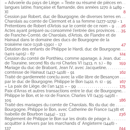
Bourgogne 1401-1405
« Advoerie du pays de Liège. » Texte ou résumé de pièces en
Fol. 89 Cession du comté de Ponthieu, comme apanage, à
langues latine, française et flamande, des années 1270 à 1489 -
Jean, duc de Touraine, second fils du roi Charles VI (1413, n. s.)
XI
8
Fol. 91 Mariage du duc de Brabant, Jean IV, avec Jacqueline,
Cession par Robert, duc de Bourgogne, de diverses terres en
comtesse de Hainaut 1417-1418
Charolais au comte de Clermont et à sa femme (1277-1279) - 1
Fol. 95 Traité de gardienneté conclu avec la ville libre de
Prétentions de Robert d'Artois sur le comté de ce nom - 9
26
Besançon par le duc de Bourgogne, Philippe le Bon (1422, n. s)
Actes ayant préparé ou consommé l'entrée des provinces
35
Fol. 99 « La paix de Liège, de l'an 1431 »
de Franche-Comté, de Charolais, d'Artois, de Flandre et de
Fol. 105 Paix d'Arras et autres transactions entre le duc de
Hainaut dans le domaine des ducs de Bourgogne de la
Bourgogne, Philippe le Bon, et le roi de France, Charles VII
troisième race (1318-1390) - 17
47
1435-1456
Dotation des enfants de Philippe le Hardi, duc de Bourgogne
Fol. 133 Traité des mariages du comte de Charolais, fils du duc
(1401-1405) - 67
124
de Bourgogne, Philippe le Bon, avec Catherine de France (1438)
Cession du comté de Ponthieu, comme apanage, à Jean, duc
et Isabelle de Bourbon (1454)
de Touraine, second fils du roi Charles VI (1413, n. s.) - 89
159
Fol. 137 et 143 Règlement de Philippe le Bon sur les droits de
Mariage du duc de Brabant, Jean IV, avec Jacqueline,
péage à acquitter à Anvers par les marchands d' Angleterre
comtesse de Hainaut (1417-1418) - 91
162
1446
Traité de gardienneté conclu avec la ville libre de Besançon
Fol. 147 Déclaration du duc Philippe le Bon reconnaissant la
par le duc de Bourgogne, Philippe le Bon (1422, n. s) - 95
167
qualité souveraine aux décisions des quatre membres de
« La paix de Liège, de l'an 1431 » - 99
175
Flandre (1459, n. s.)
Paix d'Arras et autres transactions entre le duc de Bourgogne,
Fol. 153 Actes de renonciation à la succession de Bourgogne
Philippe le Bon, et le roi de France, Charles VII (1435-1456) -
par Jean, comte de Nevers et d'Étampes 1465
105
186
Fol. 169 Traités entre le roi de France, Louis XI, et Charles le
Traité des mariages du comte de Charolais, fils du duc de
Téméraire, duc de Bourgogne 1465-1475
Bourgogne, Philippe le Bon, avec Catherine de France (1438) et
Fol. 223 Traités de Sigismond, archiduc d'Autriche, avec le roi
Isabelle de Bourbon (1454) - 133
236
de France, Louis XI, et les Suisses 1474-1477
Règlement de Philippe le Bon sur les droits de péage à
Fol. 225 Permission de trafiquer aux Pays-Bas, donnée aux
acquitter à Anvers par les marchands d' Angleterre (1446) -
Tournaisiens, nonobstant les guerres, par Maximilien d'Autriche
137
244