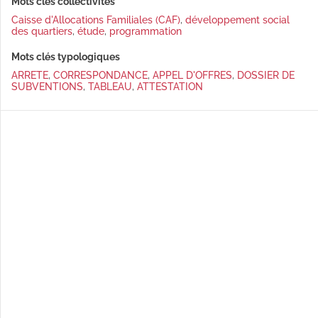
Mots clés collectivités
Caisse d'Allocations Familiales (CAF)
,
développement social
des quartiers
,
étude
,
programmation
Mots clés typologiques
ARRETE
,
CORRESPONDANCE
,
APPEL D'OFFRES
,
DOSSIER DE
SUBVENTIONS
,
TABLEAU
,
ATTESTATION