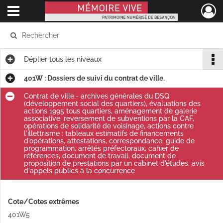
Ouvrir le menu déroulant
Mémoire Vive patrimoine numérisé de Besançon
Déplier
tous les niveaux
401W : Dossiers de suivi du contrat de ville.
Contrat de ville.- archives générales du DSQ
(développement social des quartiers), évaluations des
actions 1995 tous quartiers, aménagement de galerie
associative, reversement de subventions par la CAF,
opérations de solidarité de voisinage, actions contre
l'illettrisme : tableaux estimatifs de financements
d'opérations, attestations, correspondance, guide de
programmation, arrêtés préfectoraux, cahier de
références, document de travail, document de
proposition de prestations par un cabinet d'études, avis
d'appels publics à la concurrence
Cote/Cotes extrêmes
401W5