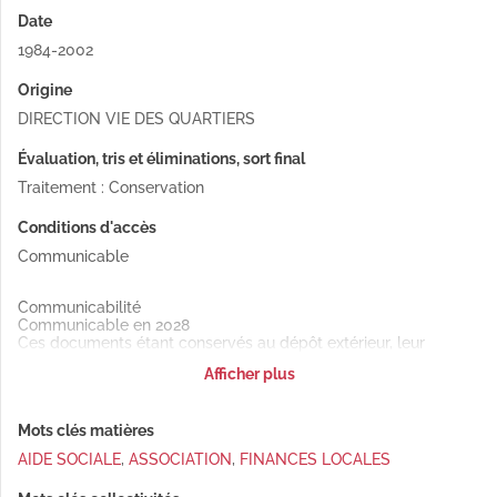
Date
1984-2002
Origine
DIRECTION VIE DES QUARTIERS
Évaluation, tris et éliminations, sort final
Traitement : Conservation
Conditions d'accès
Communicable
Communicabilité
Communicable en 2028
Ces documents étant conservés au dépôt extérieur, leur
communication en salle de lecture est soumise à un délai de
Afficher plus
48h minimum.
Mots clés matières
AIDE SOCIALE
,
ASSOCIATION
,
FINANCES LOCALES