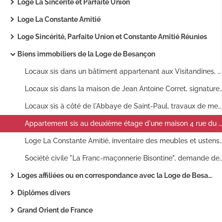
Loge La Sincérité et Parfaite Union
Loge La Constante Amitié
Loge Sincérité, Parfaite Union et Constante Amitié Réunies
Biens immobiliers de la Loge de Besançon
Locaux sis dans un bâtiment appartenant aux Visitandines, travaux d'aménagement et d'ameublement : état des dépenses, états des meubles à acheter, liste.
Locaux sis dans la maison de Jean Antoine Corret, signature d'un contrat de bail avec les Frères Proudhon, Mouton, Von Aiche, Colombot et Cassard (18
Locaux sis à côté de l'Abbaye de Saint-Paul, travaux de menuiserie : factures.
Appartement sis au deuxième étage d'une maison 4 rue du Lycée, signature d'un contrat de bail entre Jean Baptiste Convers et les Frères Monnot, Morel, Lhomme, Ferniot, Cassard et Von Aiche (1820) ; renouvellement du contrat de bail avec les Frères Janson, Chalmin et Clément (1829).
Loge La Constante Amitié, inventaire des meub
Société civile "La Franc-maçonnerie Bisontine", demande de restitution des biens mis sous séquestre durant l'Occupation : procès-verbal de remise, liste des membres du bureau, correspondance (
Loges affiliées ou en correspondance avec la Loge de Besançon.
Diplômes divers
Grand Orient de France