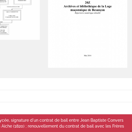
ée, signature d'un contrat de bail entre Jean Baptiste Convers
 Aiche (1820) ; renouvellement du contrat de bail avec les Frères