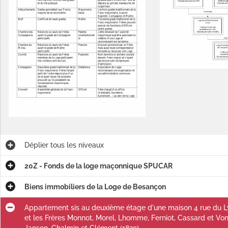
13) ; travaux de menuiserie : procès-verbal, facture (1815).
les et ustensiles.
Déplier
tous les niveaux
1945-1947) ; remise en état des locaux : factures, correspondance (1947-1948).
20Z - Fonds de la loge maçonnique SPUCAR
Biens immobiliers de la Loge de Besançon
Appartement sis au deuxième étage d'une maison 4 rue du Lyc
et les Frères Monnot, Morel, Lhomme, Ferniot, Cassard et Von