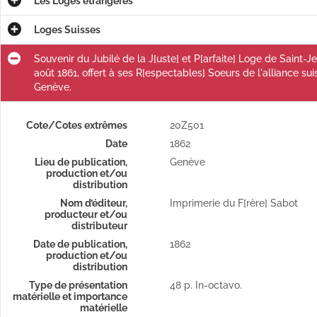
Les Loges étrangères
Loges Suisses
Souvenir du Jubilé de la J[uste] et P[arfaite] Loge de Saint-J
août 1861, offert à ses R[espectables] Soeurs de l'alliance sui
Genève.
Cote/Cotes extrêmes
20Z501
Date
1862
Lieu de publication,
Genève
production et/ou
La R[ispettabile] L[oggia] Libbia d'oro Or[iente] di Napoli a tutti i L[ogge] M[assoniche] Reg[olari] che le presenti vedranno.
distribution
Nom d’éditeur,
Imprimerie du F[rère] Sabot
producteur et/ou
distributeur
A nos T[rès] C[hers] F[rères], les deux F[rères] Surv[eillants] de la J[uste] et P[arfaite] L[oge] La Fidélité Burnet Fils et J. Muller : réponse à leur lettre du 15 janvier 1857.
Date de publication,
1862
e R.
production et/ou
distribution
Die Leuchte : Unabhängige Zeitschrift für Freimaurer-Logen und Brüder, nr 6 oktober-dezember 1961 / Le Flambeau : Revue maçonnique indépendante pour Atelier et Frères, n°6 octobre-décembre 1961.
Type de présentation
48 p. In-octavo.
matérielle et importance
Douzième compte rendu annuel du conseil administratif de la Grande Loge Alpina aux Justes et Parfaites Loges de Saint-Jean de l'Union des Loges Suisses, depuis le 1er janvier 1864 jusqu'au 31 décembre 1865.
matérielle