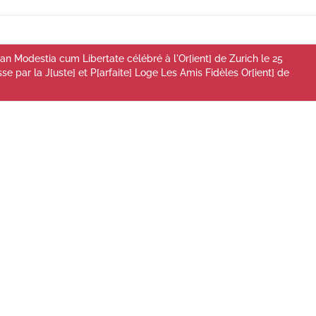
ean Modestia cum Libertate célébré à l'Or[ient] de Zurich le 25
sse par la J[uste] et P[arfaite] Loge Les Amis Fidèles Or[ient] de