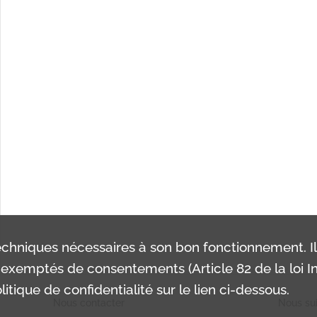
Tableau des membres de la Juste et Parfaite Loge de Saint Jean des Vrais F[rères] Unis à l'orient du Locle, en Suisse.
Tableau des membres de la R[espectable] L[oge] de Saint-Jean d'Écosse Les Amis Fidèles, Or[ient] de Genève.
L'Union maç[onnique] Suisse : revue mensuelle de la Maçonnerie nationale et étrangère, n°4.
.
chniques nécessaires à son bon fonctionnement. I
exemptés de consentements (Article 82 de la loi In
itique de confidentialité sur le lien ci-dessous.
Nous contacter
Nous sui