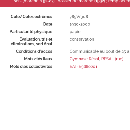
sols (marché n°92-87) : dossier de marché (1992) ; remplacem
Cote/Cotes extrêmes
785W308
Date
1990-2000
Particularité physique
papier
Évaluation, tris et
conservation
éliminations, sort final
Conditions d'accès
Communicable au bout de 25 a
Mots clés lieux
Gymnase Résal
,
RESAL (rue)
Mots clés collectivités
BAT-B5680201
Gymnase de Fontaine- Écu, réfection de l'étanchéité et renforcement de l'isolation thermique (marché n°90-60) : délibération du conseil municipal, rapport de présentation du marché, additif au CCAP, acte d'engagement, décompte général et définitif, procès-verbal de réception des travaux, devis, correspondance.