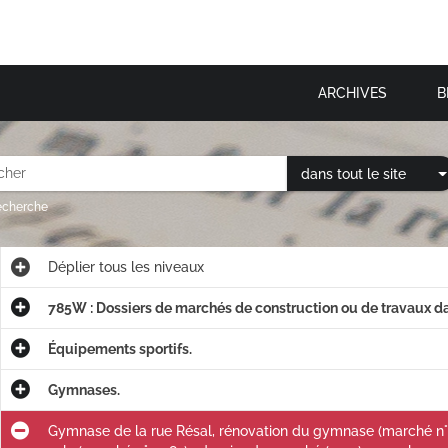
ARCHIVES
B
dans tout le site
recherche
Déplier
tous les niveaux
785W : Dossiers de marchés de construction ou de travaux 
Équipements sportifs.
Gymnases.
Gymnase de la rue Résal, rénovation du gymnase (marché n°9