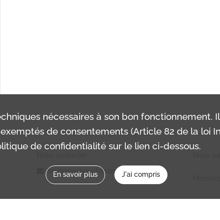
chniques nécessaires à son bon fonctionnement. I
exemptés de consentements (Article 82 de la loi In
itique de confidentialité sur le lien ci-dessous.
Nous contacter
Nous sui
memoirevive@besancon.fr
En savoir plus
J'ai compris
Mémoire
Ville