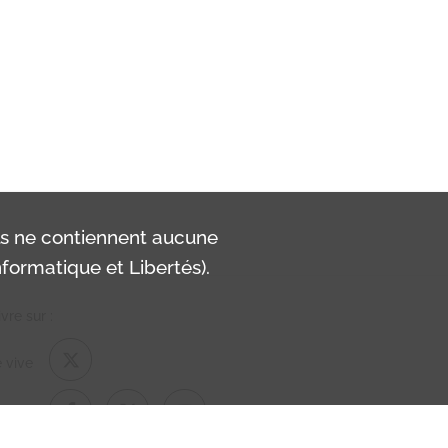
ls ne contiennent aucune
formatique et Libertés).
vre sur :
 vive