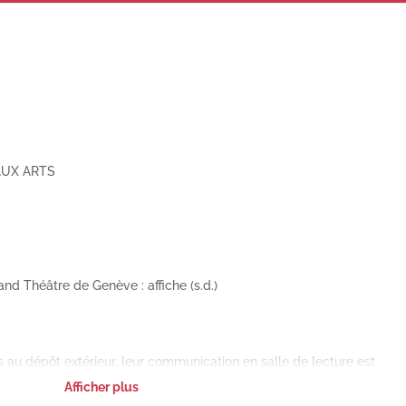
AUX ARTS
nd Théâtre de Genève : affiche (s.d.)
au dépôt extérieur, leur communication en salle de lecture est
imum.
Afficher plus