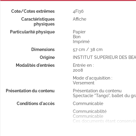
Cote/Cotes extrêmes
4Fi36
Caractéristiques
Affiche
physiques
Particularité physique
Papier
Bon
Imprimé
Dimensions
57 cm / 38 cm
Origine
INSTITUT SUPERIEUR DES BE
Modalités d'entrées
Entrée en :
2008
Mode d'acquisition :
Versement
Présentation du contenu
Présentation du contenu
Spectacle "Tango", ballet du gra
Conditions d'accès
Communicable
Communicabilité
Communicable
Ces documents étant conservés 
soumise à un délai de 48h min