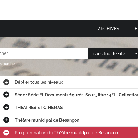
ARCHIVES
B
dans tout le site
recherche
Déplier
tous les niveaux
Série : Série Fi. Documents figurés. Sous_titre : 4Fi - Collecti
THEATRES ET CINEMAS
Théâtre municipal de Besançon
Programmation du Théâtre municipal de Besançon