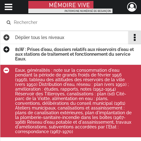
Ouvrir le menu déroulant
Mémoire Vive patrimoine numérisé de Besançon
Déplier
tous les niveaux
81W : Prises d'eau, dossiers relatifs aux réservoirs d'eau et
aux stations de traitement et fonctionnement du service
Eaux.
Eaux, généralités : note sur la consommation d'eau
pendant la période de grands froids de février 1956
(1956), tableau des altitudes des réservoirs de la ville
(vers 1950) Distribution d'eau, réseau : plan (vers 1950) ;
amélioration : études, rapports, notes (1952-1954)
Réservoir des Tilleroyes, canalisations : plan (sd) Cité-
parc de la Viotte, alimentation en eau : plans,
conventions, délibérations du conseil municipal (1961)
Ateliers municipaux, canalisations et assainissement :
plans de canalisation extérieures, plan d'implantation de
la plomberie-sanitaire-incendie dans les boîtes (1967-
1968) Réseau d'eau potable et d'assainissement, travaux
d'améliorations, subventions accordées par l'Etat :
correspondance (1967-1970)