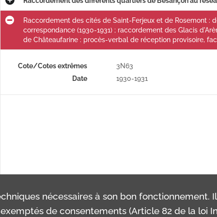
Raccordement des différents quartiers de Besançon au résea
Quartiers des Quatre-Vents, du Point du Jour et de Palente, travaux complémentaires de distribution d'eau : arrêté préfectoral, délibération du conseil municipal, pièces du dossier de travaux, affiche, correspondance.
Raccordement des cités de Saint-Ferjeux et de Rosemont : dél
correspondance (1930-1931) ; raccordement des Glacis d'Arèn
Autres demandes de raccordement au réseau d'eau potable. - Bregille, demande d'autorisation d'un riverain pour utiliser une prise d'eau fixée sur un tuyau du réseau d'eau potable de la ville : correspondance (1865). Carrefour de la Cassotte, installation d'un poteau d'alimentation en eau : affiche (1874).
de Châteaufarine : procès-verbal de réception provisoire, fact
Rapports du directeur du service des eaux de la Ville (1886-1888) ; rapport du directeur des services techniques de la Ville (s.d.).
Cote/Cotes extrêmes
3N63
Rapports sur le fonctionnement du réseau d'eau potable (1903-1954) ; rapports sur les travaux à effectuer pour améliorer le réseau (1955-1959).
Date
1930-1931
chniques nécessaires à son bon fonctionnement. I
exemptés de consentements (Article 82 de la loi In