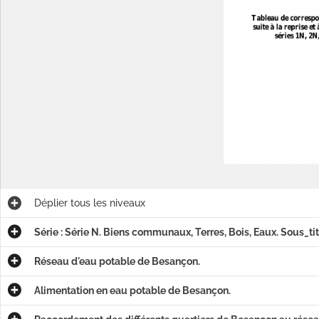
e.
Déplier
tous les niveaux
Raccordement du quartier Saint-Claude : arrêté préfectoral, délibérations du conseil municipal, procès-verbal d'adjudication, actes d'engagement, rapports, pétitions, attestations, plan général, affiches, correspondance.
Série : Série N. Biens communaux, Terres, Bois, Eaux. Sous_tit
Raccordement des quartiers de Saint-Ferjeux et de la Butte, fourniture de tuyaux en fonte : cahier des charges, avant-métré, détail estimatif, factures, plans, correspondance (1876-1877) ; travaux d'ouverture de tranchées, de pose de tuyaux, de fontainerie et de robinetterie : rapport, devis, cahier des charges, avant-métré, bordereau des prix, soumissions, états des dépenses, certificats de paiement, notes (1876-1877).
Réseau d'eau potable de Besançon.
Raccordement du quartier des Quatre Vents, travaux complémentaires : devis, correspondance (1928) ; propositions émanant de différentes sociétés : prospectus, correspondance (1930-1932).
Alimentation en eau potable de Besançon.
Raccordement des cités de Saint-Ferjeux et de Rosemont : délibération du conseil municipal, factures, devis, plan, correspondance (1930-1931) ; raccordement des Glacis d'Arènes : factures, devis, plans, correspondance (1931) ; raccordement de Châteaufarine : procès-verbal de réception provisoire, factures, devis, certificats de paiement, plans (1931).