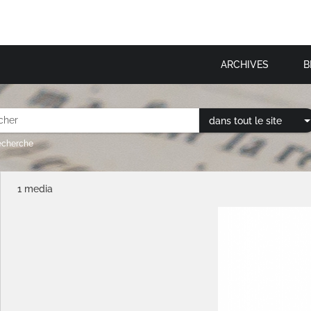
ARCHIVES
B
dans tout le site
recherche
1 media