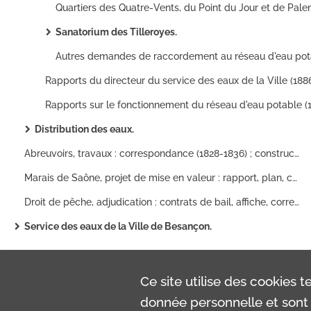
Sanatorium des Tilleroyes.
Distribution des eaux.
Abreuvoirs, travaux : correspondance (1828-1836) ; construction : délibération du conseil municipal, rapport, états estimatifs, affiche, correspondance (1828-1843) ; suspension des travaux de construction des abreuvoirs de Rivotte et du Saint-Esprit : copie de jugement, actes d'engagement, rapport, correspondance (1831-1832).
Marais de Saône, projet de mise en valeur : rapport, plan, correspondance.
Droit de pêche, adjudication : contrats de bail, affiche, correspondance.
Service des eaux de la Ville de Besançon.
Ce site utilise des
cookies
te
donnée personnelle et sont 