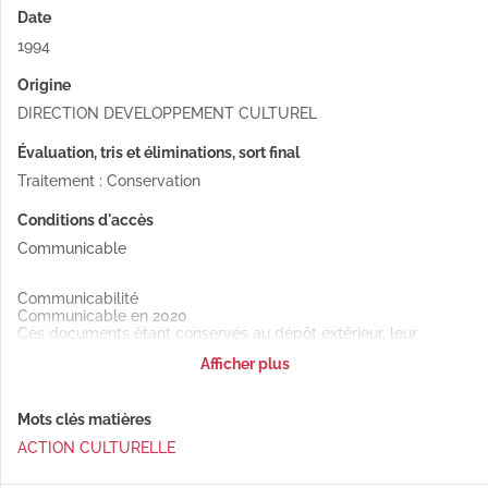
Date
1994
Origine
DIRECTION DEVELOPPEMENT CULTUREL
Évaluation, tris et éliminations, sort final
Traitement : Conservation
Conditions d'accès
Communicable
Communicabilité
Communicable en 2020
Ces documents étant conservés au dépôt extérieur, leur
communication en salle de lecture est soumise à un délai de
Afficher plus
48h minimum.
Mots clés matières
ACTION CULTURELLE