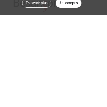
En savoir plus
J'ai compris
Nous contacter
memoirevive@besancon.fr
Nous suivre sur :
Mémoire vive
Ville
NOS ETABLISSEMENTS
MENTIONS LÉGALES / CONDITIONS
D’UTILISATION
POLITIQUE DE CONFIDENTIALITÉ
CREDITS