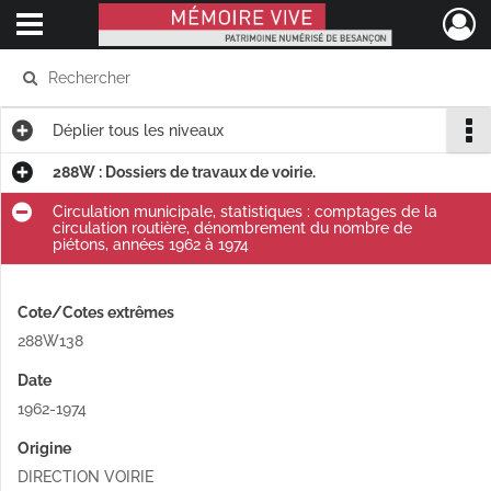
Ouvrir le menu déroulant
Mémoire Vive patrimoine numérisé de Besançon
Déplier
tous les niveaux
288W : Dossiers de travaux de voirie.
Circulation municipale, statistiques : comptages de la
circulation routière, dénombrement du nombre de
piétons, années 1962 à 1974
Cote/Cotes extrêmes
288W138
Date
1962-1974
Origine
DIRECTION VOIRIE