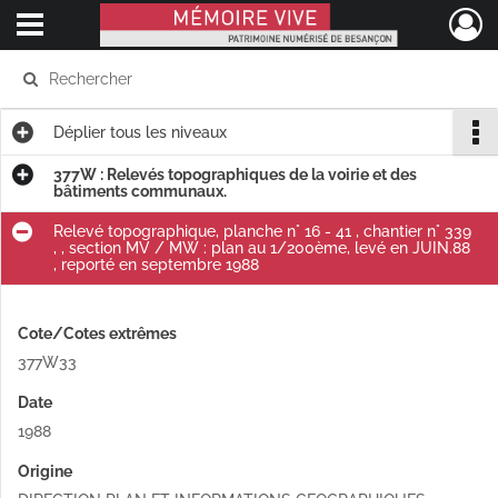
Ouvrir le menu déroulant
Mémoire Vive patrimoine numérisé de Besançon
Déplier
tous les niveaux
377W : Relevés topographiques de la voirie et des
bâtiments communaux.
Relevé topographique, planche n° 16 - 41 , chantier n° 339
, , section MV / MW : plan au 1/200ème, levé en JUIN.88
, reporté en septembre 1988
Cote/Cotes extrêmes
377W33
Date
1988
Origine