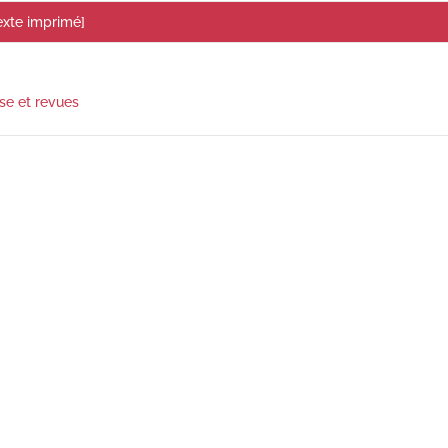
exte imprimé]
se et revues