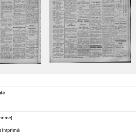
mté
primé]
e imprimé]