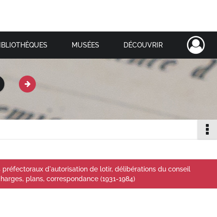
IBLIOTHÈQUES
MUSÉES
DÉCOUVRIR
préfectoraux d'autorisation de lotir, délibérations du conseil
charges, plans, correspondance (1931-1984)