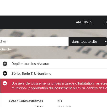
ARCHIVES
B
dans tout le site
recherche
Déplier
tous les niveaux
Série : Série T. Urbanisme
Dossiers de lotissements privés à usage d'habitation : arrêtés 
municipal (approbation du lotissement ou avis), cahiers des 
Cote/Cotes extrêmes
2T1