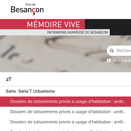
Mémoire Vive patrimoine numérisé de Besançon
Aide à la 
2T
Série : Série T. Urbanisme
Dossiers de lotissements privés à usage d'habitation : arrêtés préfectoraux d'autorisation de lotir, délibérations du conseil municipal (approbation du lotissement ou avis), cahiers des charges, plans, correspondance (1931-1984)
Dossiers de lotissements privés à usage d'habitation : arrêtés préfectoraux d'autorisation de lotir, délibérations du conseil municipal (approbation du lotissement ou avis), cahiers des charges, plans, correspondance (1931-1971)
Dossiers de lotissements privés à usage d'habitation : arrêtés préfectoraux d'autorisation de lotir, délibérations du conseil municipal (approbation du lotissement ou avis), cahiers des charges, plans, correspondance (1935-1969)