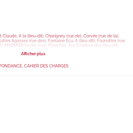
 Claude, A la (lieu-dit)
,
Charigney (rue de)
,
Corvée (rue de la)
,
luttes Agasses (rue des)
,
Fontaine Ecu, A (lieu-dit)
,
Founottes (rue
l)
,
MARMIER,Xavier (rue)
,
Planches, Aux Combes des (lieu-dit)
,
(lieu-dit)
,
Trey (rue de)
,
Vieilley (chemin de)
,
WYRSCH, Jean (rue)
Afficher plus
PONDANCE
,
CAHIER DES CHARGES