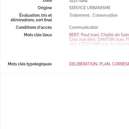
Date
1931-1984
Origine
SERVICE URBANISME
Évaluation, tris et
Traitement : Conservation
éliminations, sort final
Conditions d'accès
Communicable
Mots clés lieux
BERT, Paul (rue)
,
Chaille de Saint
Cras (rue des)
,
DANTON (rue)
,
F
des)
,
LECOURBE (rue du Généra
Refuge (rue du)
,
Saint Ferjeux, A 
Mots clés typologiques
DELIBERATION
,
PLAN
,
CORRES