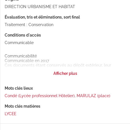
DIRECTION URBANISME ET HABITAT
Évaluation, tris et éliminations, sort final
Traitement : Conservation
Conditions d'accès
Communicable
Communicabilité
Communicable en 2017
Ces documents étant conservés au dépôt extérieur, leur
communication en salle de lecture est soumise à un délai de
Afficher plus
48h minimum.
Mots clés lieux
Condé (Lycée professionnel Hôtelier)
,
MARULAZ (place)
Mots clés matières
LYCEE