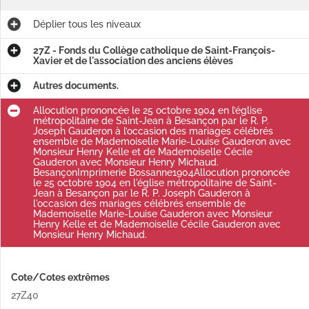
Déplier
tous les niveaux
27Z - Fonds du Collège catholique de Saint-François-
Xavier et de l'association des anciens élèves
Autres documents.
Allocution prononcée le 25 octobre 1904 en l’église
métropolitaine de Saint-Jean à Besançon par le R. P.
Joseph Gauderon à l’occasion des mariages célébrés
ensemble de Mademoiselle Marie-Louise Gauderon avec
Monsieur Henry Kelle et de Mademoiselle Cécile
Gauderon avec Monsieur Henry Michaud.
BesançonImprimerie Bossanne1904Allocution prononcée
le 25 octobre 1904 en l'église métropolitaine de Saint-
Jean à Besançon par le R. P. Joseph Gauderon à
l'occasion des mariages célébrés ensemble de
Mademoiselle Marie-Louise Gauderon avec Monsieur
Henry Kelle et de Mademoiselle Cécile Gauderon avec
Monsieur Henry Michaud.
Cote/Cotes extrêmes
27Z40