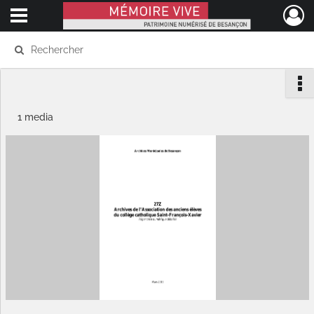
Ouvrir le menu déroulant
Mémoire Vive patrimoine numérisé de Besançon
1 media