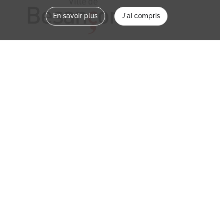
En savoir plus
J'ai compris
Nous contacter
memoirevive@besancon.fr
Nous suivre sur :
Mémoire vive
Ville
NOS ETABLISSEMENTS
MENTIONS LÉGALES / CONDITIONS
D’UTILISATION