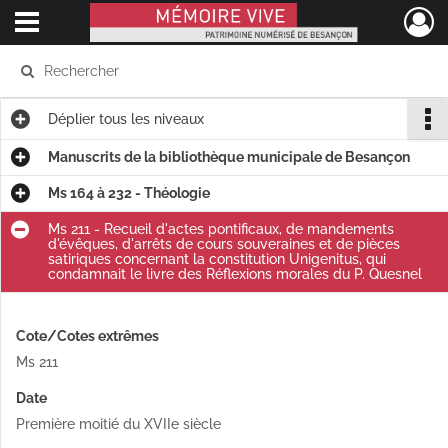
Ouvrir le menu déroulant
Mémoire Vive patrimoine numérisé de Besançon
Déplier
tous les niveaux
Manuscrits de la bibliothèque municipale de Besançon
Ms 164 à 232 - Théologie
Ms 211 - Recueil d'actes pontificaux, de mandements
d'évêques, d'arrêts de cours souveraines et de pièces
satiriques concernant la constitution Unigenitus, qui
condamnait le livre des Réflexions morales du P. Quesnel
Cote/Cotes extrêmes
Ms 211
Date
Première moitié du XVIIe siècle