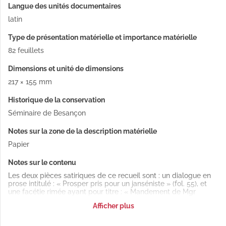
Langue des unités documentaires
latin
Type de présentation matérielle et importance matérielle
82 feuillets
Dimensions et unité de dimensions
217 × 155 mm
Historique de la conservation
Séminaire de Besançon
Notes sur la zone de la description matérielle
Papier
Notes sur le contenu
Les deux pièces satiriques de ce recueil sont : un dialogue en
prose intitulé : « Prosper pris pour un janséniste » (fol. 55), et
une facétie rimée ayant pour titre : « Mandement de Mgr
o
l'évêque de Bethléem » (fol. 72 v
).
Afficher plus
Toutes ces pièces ont été imprimées au temps de la querelle
qu'elles concernent, c'est-à-dire de 1704 à 1714.