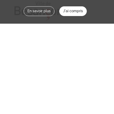
En savoir plus
J'ai compris
Nous contacter
memoirevive@besancon.fr
Nous suivre sur :
Mémoire vive
Ville
NOS ETABLISSEMENTS
MENTIONS LÉGALES / CONDITIONS
D’UTILISATION