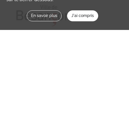
En savoir plus
J'ai compris
Nous contacter
memoirevive@besancon.fr
Nous suivre sur :
Mémoire vive
Ville
NOS ETABLISSEMENTS
MENTIONS LÉGALES / CONDITIONS