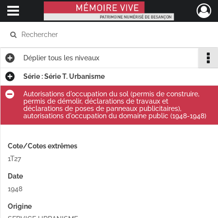
Ouvrir le menu déroulant
Mémoire Vive patrimoine numérisé de Besançon
Déplier
tous les niveaux
Série : Série T. Urbanisme
Autorisations d'occupation du sol (permis de construire,
permis de démolir, déclarations de travaux et
déclarations de poses de panneaux publicitaires),
autorisations d'occupation du domaine public (1948-1948)
Cote/Cotes extrêmes
1T27
Date
1948
Origine