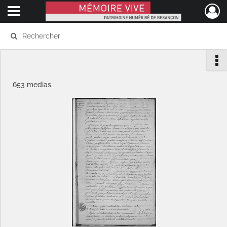
Ouvrir le menu déroulant
Mémoire Vive patrimoine numérisé de Besançon
653 medias