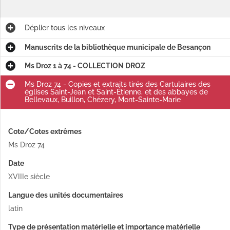
Déplier
tous les niveaux
Manuscrits de la bibliothèque municipale de Besançon
Ms Droz 1 à 74 - COLLECTION DROZ
Ms Droz 74 - Copies et extraits tirés des Cartulaires des
églises Saint-Jean et Saint-Étienne, et des abbayes de
Bellevaux, Buillon, Chézery, Mont-Sainte-Marie
Cote/Cotes extrêmes
Ms Droz 74
Date
XVIIIe siècle
Langue des unités documentaires
latin
Type de présentation matérielle et importance matérielle