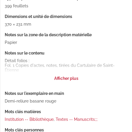
399 feuillets
Dimensions et unité de dimensions
370 × 231 mm
Notes sur la zone de la description matérielle
Papier
Notes sur le contenu
Détail folios :
Fol. 1 Copies d'actes, notes, tirées du Cartulaire de Saint-
Étienne
Fol. 112 « Copie du Cartulaire de Belvoir »
Afficher plus
Fol. 160 « Titre primordial de l'abbaye de Buillon »
Fol. 286 Copies de pièces concernant l'abbaye de Chézery
Fol. 334 « Fondation de l'abbaïe du Mont-Sainte-Marie par le
Notes sur l'exemplaire en main
comte Gaucher, sire de Salins », suivie d'autres extraits et
copies
Demi-reliure basane rouge
Mots clés matières
Institution -- Bibliothèque
,
Textes -- Manuscrits;;;
Mots clés personnes